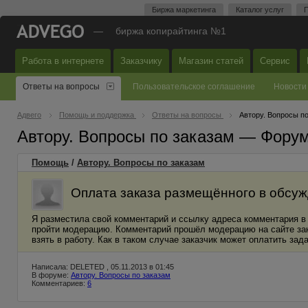
Биржа маркетинга
Каталог услуг
П
—
биржа копирайтинга №1
Работа в интернете
Заказчику
Магазин статей
Сервис
Ответы на вопросы
Пользовательское соглашение
Новости
Адвего
Помощь и поддержка
Ответы на вопросы
Автору. Вопросы п
Автору. Вопросы по заказам — Фору
Помощь
/
Автору. Вопросы по заказам
Оплата заказа размещённого в обсу
Я разместила свой комментарий и ссылку адреса комментария в 
пройти модерацию. Комментарий прошёл модерацию на сайте зака
взять в работу. Как в таком случае заказчик может оплатить зада
Написала: DELETED , 05.11.2013 в 01:45
В форуме:
Автору. Вопросы по заказам
Комментариев:
6