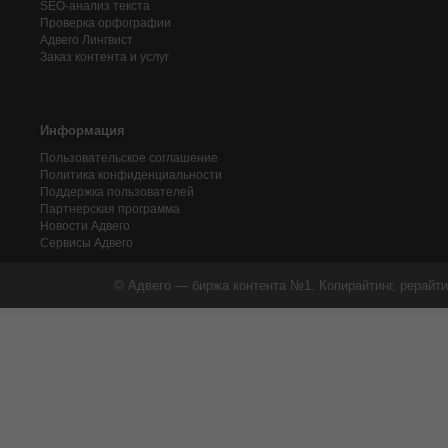
SEO-анализ текста
Проверка орфографии
Адвего
Лингвист
Заказ контента и услуг
Информация
Пользовательское соглашение
Политика конфиденциальности
Поддержка пользователей
Партнерская программа
Новости Адвего
Сервисы Адвего
© Адвего — биржа контента №1. Копирайтинг, рерайти