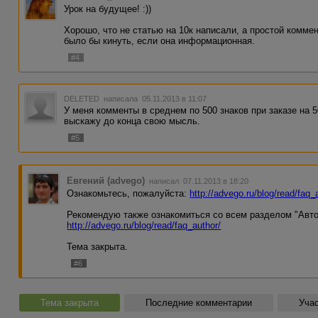
Урок на будущее! :))
Хорошо, что не статью на 10к написали, а простой коммент
было бы кинуть, если она информационная.
#4
DELETED
написала 05.11.2013 в 11:07
У меня комменты в среднем по 500 знаков при заказе на 5
выскажу до конца свою мысль.
#5
Евгений (advego)
написал 07.11.2013 в 18:20
Ознакомьтесь, пожалуйста:
http://advego.ru/blog/read/faq
Рекомендую также ознакомиться со всем разделом "Авто
http://advego.ru/blog/read/faq_author/
Тема закрыта.
#6
Тема закрыта
Последние комментарии
Учас