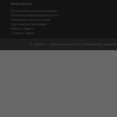
Информация
Пользовательское соглашение
Политика конфиденциальности
Поддержка пользователей
Партнерская программа
Новости Адвего
Сервисы Адвего
© Адвего — биржа контента №1. Копирайтинг, рерайти