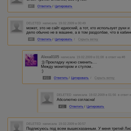
#7
Ответить
/
Цитировать
DELETED
написала 19.02.2009 в 00:49
может, это не сайт идиоский, а тот, кто использует руки 
дело обычно не в машине, а в том раздолбае, что в кабин
#8
Ответить
/
Цитировать
/
Скрыть ветку
Alexa0105
написала 19.02.2009 в 01:08
в ответ на #8
:)) Прокладку нужно сменить....
Между монитором и стулом..
:)
#10
Ответить
/
Цитировать
/
Скрыть ветку
DELETED
написала 19.02.2009 в 01:56
в ответ 
Абсолютно согласна!
#11
Ответить
/
Цитировать
DELETED
написала 19.02.2009 в 00:57
Подписуюсь под всем вышесказанным. У меня третий Лис