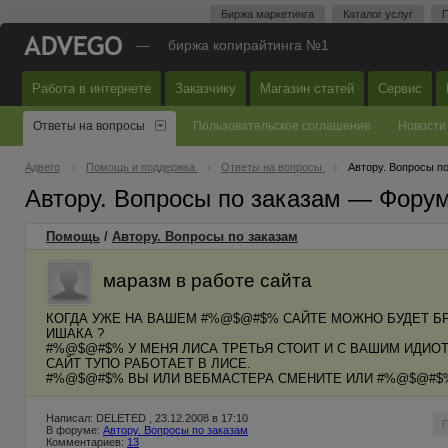
Биржа маркетинга
Каталог услуг
П
—
биржа копирайтинга №1
Работа в интернете
Заказчику
Магазин статей
Сервис
Ответы на вопросы
Пользовательское соглашение
Новости
Адвего
Помощь и поддержка
Ответы на вопросы
Автору. Вопросы п
Автору. Вопросы по заказам — Фору
Помощь
/
Автору. Вопросы по заказам
маразм в работе сайта
КОГДА УЖЕ НА ВАШЕМ #%@$@#$% САЙТЕ МОЖНО БУДЕТ БР
ИШАКА ?
#%@$@#$% У МЕНЯ ЛИСА ТРЕТЬЯ СТОИТ И С ВАШИМ ИДИО
САЙТ ТУПО РАБОТАЕТ В ЛИСЕ.
#%@$@#$% ВЫ ИЛИ ВЕБМАСТЕРА СМЕНИТЕ ИЛИ #%@$@#$%
Написал: DELETED , 23.12.2008 в 17:10
В форуме:
Автору. Вопросы по заказам
Комментариев:
13