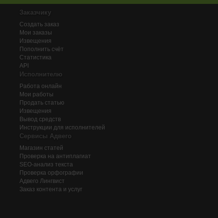
Заказчику
Создать заказ
Мои заказы
Извещения
Пополнить счёт
Статистика
API
Исполнителю
Работа онлайн
Мои работы
Продать статью
Извещения
Вывод средств
Инструкции для исполнителей
Сервисы Адвего
Магазин статей
Проверка на антиплагиат
SEO-анализ текста
Проверка орфографии
Адвего
Лингвист
Заказ контента и услуг