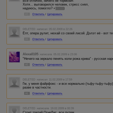
Все отлично, ничего не тормозит.
Хотя... выговорился человек, стресс снял,
надеюсь, помогло? =)))))))))
#3
Ответить
/
Цитировать
DELETED
написал 05.02.2009 в 22:26
Ёпт, опера рулит, нюхай со своей лисой. Дэлэт её - вот те
#4
Ответить
/
Цитировать
Alexa0105
написала 05.02.2009 в 23:06
"Нечего на зеркало пенять коли рожа крива" - русская наро
#5
Ответить
/
Цитировать
DELETED
написал 11.02.2009 в 17:59
Гм, у меня файрфокс - и все нормально (тьфу-тьфу-тьфу)
разве в частности.
#6
Ответить
/
Цитировать
DELETED
написала 19.02.2009 в 00:39
Стоит третий ОгнеЛис, все путем.