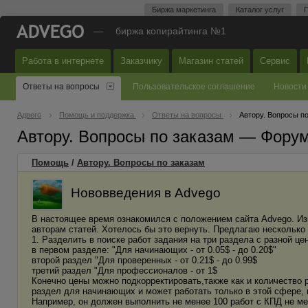
Биржа маркетинга
Каталог услуг
П
—
биржа копирайтинга №1
Работа в интернете
Заказчику
Магазин статей
Сервис
Ответы на вопросы
Пользовательское соглашение
Новости
Адвего
Помощь и поддержка
Ответы на вопросы
Автору. Вопросы п
Автору. Вопросы по заказам — Фору
Помощь
/
Автору. Вопросы по заказам
Нововведения в Advego
В настоящее время ознакомился с положением сайта Advego. Из
авторам статей. Хотелось бы это вернуть. Предлагаю несколько 
1. Разделить в поиске работ задания на три раздела с разной це
в первом разделе: "Для начинающих - от 0.05$ - до 0.20$"
второй раздел "Для проверенных - от 0.21$ - до 0.99$
третий раздел "Для профессионалов - от 1$
Конечно цены можно подкорректировать,также как и количество р
раздел для начинающих и может работать только в этой сфере, 
Например, он должен выполнить не менее 100 работ с КПД не мен