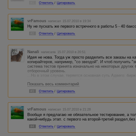
#1
Ответить
/
Цитировать
vrFamous
написал 15.07.2010 в 19:34
Ну не пускать же первого встречного в работы 5 - 40 бакс
#2
Ответить
/
Цитировать
Nanali
написала 15.07.2010 в 20:51
Идея не нова. Тогда уж просто разделить все заказы на ка
копирайтеров, например, "со звездой". И чтоб получить "з
система тестов принята изначально на некоторых других 
отборочный уровень.
...Но в этом случае, теряется основная суть Адвего: бир
зарегистрироваться и попробовать работать. А вдруг он т
Показать весь комментарий
#3
Ответить
/
Цитировать
vrFamous
написал 15.07.2010 в 21:28
Вообще я предлагаю не обязательное тестирование, а то
какой-нибудь этап. с первого на второй-третий раздел,бе
#4
Ответить
/
Цитировать