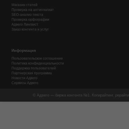
Магазин статей
Проверка на антиплагиат
SEO-анализ текста
Проверка орфографии
Адвего
Лингвист
Заказ контента и услуг
Информация
Пользовательское соглашение
Политика конфиденциальности
Поддержка пользователей
Партнерская программа
Новости Адвего
Сервисы Адвего
© Адвего — биржа контента №1. Копирайтинг, рерайти