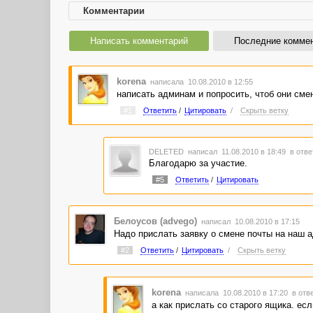
Комментарии
Написать комментарий
Последние комме
korena
написала 10.08.2010 в 12:55
написать админам и попросить, чтоб они сме
#1
Ответить
/
Цитировать
/
Скрыть ветку
DELETED
написал 11.08.2010 в 18:49
в отве
Благодарю за участие.
#5
Ответить
/
Цитировать
Белоусов (advego)
написал 10.08.2010 в 17:15
Надо прислать заявку о смене почты на наш 
#2
Ответить
/
Цитировать
/
Скрыть ветку
korena
написала 10.08.2010 в 17:20
в отв
а как прислать со старого ящика. ес