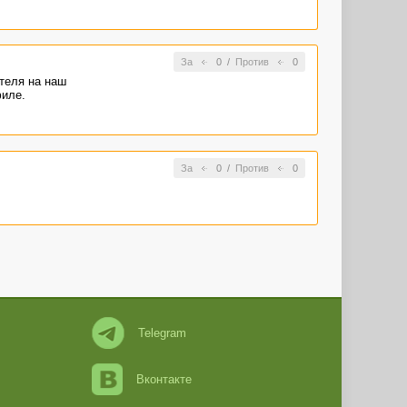
За
0
/
Против
0
теля на наш
филе.
За
0
/
Против
0
Telegram
Вконтакте