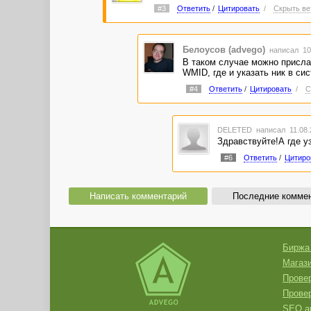
#3
Ответить
/
Цитировать
/
Скрыть ве
Белоусов (advego)
написал 10.
В таком случае можно присл
WMID, где и указать ник в си
#4
Ответить
/
Цитировать
/
С
DELETED
написал 11.08.
Здравствуйте!А где у
#6
Ответить
/
Цитиро
Написать комментарий
Последние комме
Биржа
Магази
Провер
Прове
SEO а