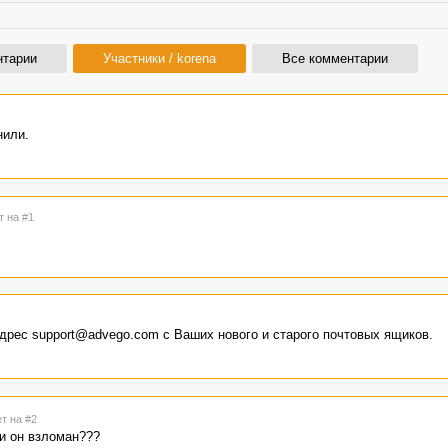
нтарии
Участники / korena
Все комментарии
нили.
т на #1
адрес support@advego.com с Ваших нового и старого почтовых ящиков.
ет на #2
ли он взломан???