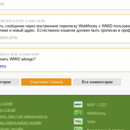
тку
08.2010 в 17:29
в ответ на #3
ать сообщение через внутреннюю переписку WebMoney с WMID пользова
стеме и новый адрес. Естественно кошелек должен быть прописан в про
крыть ветку
2010 в 18:51
в ответ на #4
знать WMID advego?
вать
нтарии
Участники / korena
Все комментарии
 статей
МИР / СБП
н статей
WebMoney
ить текст на уникальность
Volet
рка орфографии онлайн
нализ онлайн