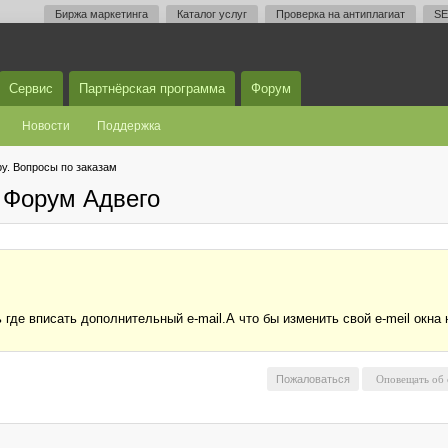
Биржа маркетинга
Каталог услуг
Проверка на антиплагиат
SE
Сервис
Партнёрская программа
Форум
Новости
Поддержка
у. Вопросы по заказам
 Форум Адвего
де вписать дополнительный e-mail.А что бы изменить свой e-meil окна н
Пожаловаться