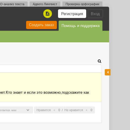
O-анализ текста
Адвего Лингвист
Проверка орфографии
Регистрация
Вход
A
Создать заказ
Помощь и поддержка
ет.Кто знает и если это возможно,подскажите как
Нравится
0
/
Не нравится
0