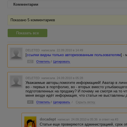
Комментарии
Показано 5 комментариев
Показать все
DELETED
написала 22.09.2010 в 14:49
[
ссылки видны только авторизованным пользователям
] -
#2
Ответить
/
Цитировать
DELETED
написала 24.09.2010 в 05:28
Уважаемые авторы,помогите информацией! Аватар в личны
во - первых в портфолио, во - вторых вместо улыбающего
подготовленных на продажу? И почему не смотря на то чт
меня везде идёт информация, что статьи не выставлены
#3
Ответить
/
Цитировать
/
Скрыть ветку
docadept
написал 24.09.2010 в 05:36
в ответ на #3
Статьи еще проверяются администрацией, срок обы