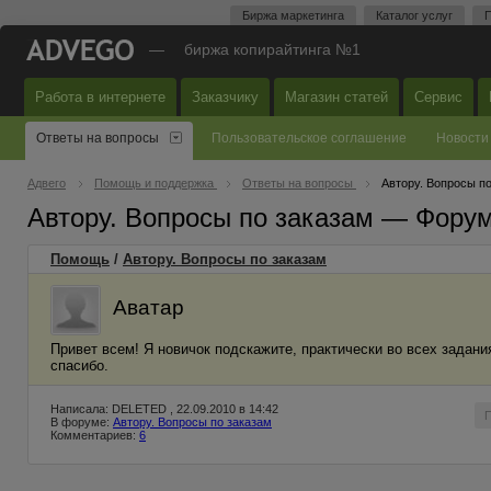
Биржа маркетинга
Каталог услуг
П
—
биржа копирайтинга №1
Работа в интернете
Заказчику
Магазин статей
Сервис
Ответы на вопросы
Пользовательское соглашение
Новости
Адвего
Помощь и поддержка
Ответы на вопросы
Автору. Вопросы п
Автору. Вопросы по заказам — Фору
Помощь
/
Автору. Вопросы по заказам
Аватар
Привет всем! Я новичок подскажите, практически во всех задания
спасибо.
Написала: DELETED , 22.09.2010 в 14:42
В форуме:
Автору. Вопросы по заказам
Комментариев:
6