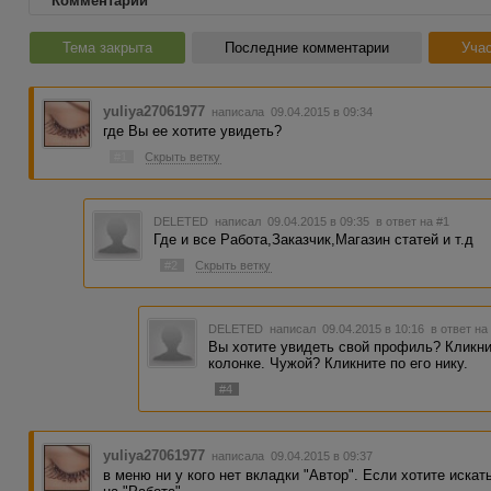
Комментарии
Тема закрыта
Последние комментарии
Учас
yuliya27061977
написала 09.04.2015 в 09:34
где Вы ее хотите увидеть?
#1
Скрыть ветку
DELETED
написал 09.04.2015 в 09:35
в ответ на #1
Где и все Работа,Заказчик,Магазин статей и т.д
#2
Скрыть ветку
DELETED
написал 09.04.2015 в 10:16
в ответ на
Вы хотите увидеть свой профиль? Кликни
колонке. Чужой? Кликните по его нику.
#4
yuliya27061977
написала 09.04.2015 в 09:37
в меню ни у кого нет вкладки "Автор". Если хотите искат