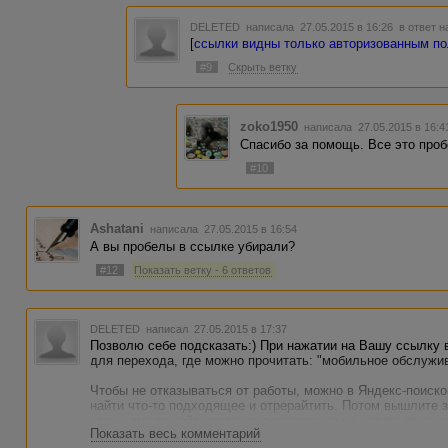
DELETED
написала 27.05.2015 в 16:26
в ответ н
[
ссылки видны только авторизованным п
#9
Скрыть ветку
zoko1950
написала 27.05.2015 в 16:
Спасибо за помощь. Все это проб
#10
Ashatani
написала 27.05.2015 в 16:54
А вы пробелы в ссылке убирали?
#12
Показать ветку - 6 ответов
DELETED
написал 27.05.2015 в 17:37
Позволю себе подсказать:) При нажатии на Вашу ссылку
для перехода, где можно прочитать: "мобильное обслужи
Чтобы не отказываться от работы, можно в Яндекс-поиско
найти что-то подходящее и отрерайтить. Потом вышлите з
что не могли найти заданную статью, но не хотите отказы
Показать весь комментарий
доработку. Так сохраните свою статистику и будете имет