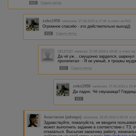
конечно) на поправку...
#15
Скрыть ветку
zoko1950
написала 27.05.2015 в 17:46
в ответ на #15
Огромное спасибо - это действительно выход))
#16
Скрыть ветку
DELETED
написал 27.05.2015 в 18:00
в ответ на
Да чё уж... смущонно зарделся, шаркнул 
пролепетал: - Я не умный, я трошкы мудрый
#18
Скрыть ветку
zoko1950
написала 27.05.2015 в 18:
Да ладно. Чё смушшаца? Гордицца
#19
Анастасия (advego)
написала 28.05.2015 в 09:24
в о
Здравствуйте, пожалуйста, не вводите пользова
может выполнить задание в соответствии с ТЗ, 
отказаться. Высылая заказчику работу, изначал