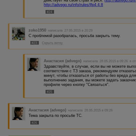
действует на свой страх и риск:
http://advego.ru/i
http://advego.ru/info/rules/#p4.4.8
#24
zoko1950
написала 27.05.2015 в 20:29
С проблемой разобралась, просьба закрыть тему.
#23
Скрыть ветку
Анастасия (advego)
написала 28.05.2015 в 09:26
в о
Здравствуйте, в случае, если вы не можете вып
соответствии с ТЗ заказа, рекомендуем отказатьс
минут, чтобы отказаться от работы без вреда дл
выполнению задания, вы можете задать заказчик
профиле через кнопку "Связаться".
#25
Анастасия (advego)
написала 28.05.2015 в 09:26
Тема закрыта по просьбе ТС.
#26