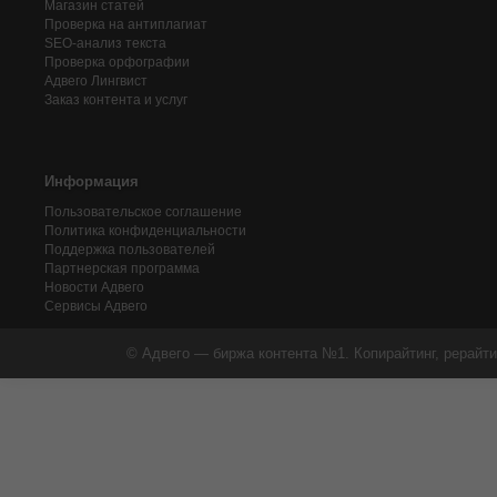
Магазин статей
Проверка на антиплагиат
SEO-анализ текста
Проверка орфографии
Адвего
Лингвист
Заказ контента и услуг
Информация
Пользовательское соглашение
Политика конфиденциальности
Поддержка пользователей
Партнерская программа
Новости Адвего
Сервисы Адвего
© Адвего — биржа контента №1. Копирайтинг, рерайти