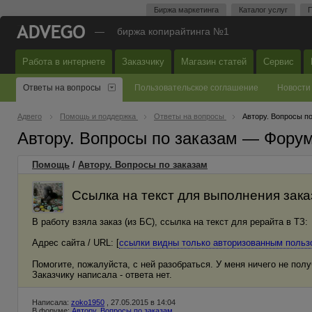
Биржа маркетинга
Каталог услуг
П
—
биржа копирайтинга №1
Работа в интернете
Заказчику
Магазин статей
Сервис
Ответы на вопросы
Пользовательское соглашение
Новости
Адвего
Помощь и поддержка
Ответы на вопросы
Автору. Вопросы п
Автору. Вопросы по заказам — Фору
Помощь
/
Автору. Вопросы по заказам
Ссылка на текст для выполнения зака
В работу взяла заказ (из БС), ссылка на текст для рерайта в ТЗ:
Адрес сайта / URL: [
ссылки видны только авторизованным польз
Помогите, пожалуйста, с ней разобраться. У меня ничего не получ
Заказчику написала - ответа нет.
Написала:
zoko1950
, 27.05.2015 в 14:04
В форуме:
Автору. Вопросы по заказам