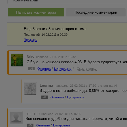
Комментарии
Написать комментарий
Последние комментарии
Еще 3 ветки / 3 комментария в темe
Последний:
14.02.2011 в 09:39
Показать
Ntkv
написал 21.02.2011 в 16:32
С 5 у.е. на кошелек попало 4,96. В Адвего существует ка
#4
Ответить
/
Цитировать
/
Скрыть ветку
Leorina
написала 21.02.2011 в 17:10
в ответ на #4
В адвего нет, в вебмани да. 0,08% от каждого пе
#6
Ответить
/
Цитировать
DELETED
написал 21.02.2011 в 16:35
Все описано в удобном для читателя формате, читай и вн
#5
Ответить
/
Цитировать