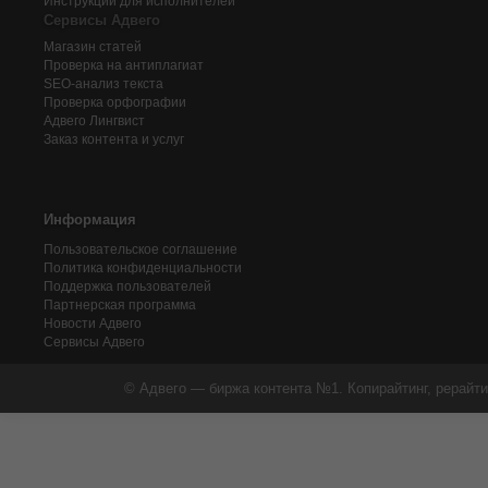
Инструкции для исполнителей
Сервисы Адвего
Магазин статей
Проверка на антиплагиат
SEO-анализ текста
Проверка орфографии
Адвего
Лингвист
Заказ контента и услуг
Информация
Пользовательское соглашение
Политика конфиденциальности
Поддержка пользователей
Партнерская программа
Новости Адвего
Сервисы Адвего
© Адвего — биржа контента №1. Копирайтинг, рерайти