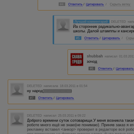
#4
Ответить
/
Цитировать
/
Скрыть ветку
Лучший комментарий
DELETED
напи
Йа сторонник радикально-аванга
школы. Далой штамппы и кансирв
#5
Ответить
/
Цитировать
/
Скры
shubbah
написал 01.03.201
зочод
#6
Ответить
/
Цитировать
DELETED
написала 18.03.2011 в 01:54
ну народ))))))))))))))))))))))))
#7
Ответить
/
Цитировать
DELETED
написал 25.03.2011 в 09:22
Доброго времени суток сотоварищи.У меня возникла такая
роботе много ещё не знаю(не понимаю). Приняв заказ я е
рекламку вставел <анкор> проверил в редакторе всё ро
при помещение на форуме вместо слова, была видна ссы