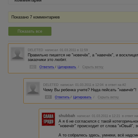
Комментарии
Показано 7 комментариев
Показать все
DELETED
написал 01.03.2011 в 11:59
Правильно пишется не "новечёк", а "навечёк", и восклиц
заказчики это любят.
#2
Ответить
/
Цитировать
/
Скрыть ветку
DELETED
написал 01.03.2011 в 12:04
в ответ на #2
Чему Вы ребенка учите? Нада пейсать "навичёг"!
#3
Ответить
/
Цитировать
/
Скрыть ветку
shubbah
написал 01.03.2011 в 12:21
в ответ н
А я б не согласился с такой котегоричьно
"новечёг" происходит от слова "нОвый", з
А то собралесь здесь, умнеки, всё надсме