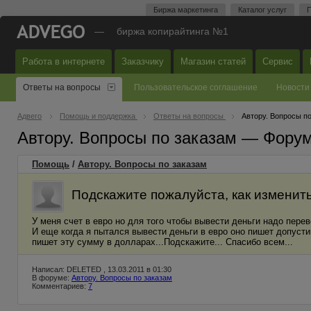
Биржа маркетинга
Каталог услуг
П
—
биржа копирайтинга №1
Работа в интернете
Заказчику
Магазин статей
Сервис
Ответы на вопросы
Пользовательское соглашение
Новости
Адвего
Помощь и поддержка
Ответы на вопросы
Автору. Вопросы п
Автору. Вопросы по заказам — Фору
Помощь
/
Автору. Вопросы по заказам
Подскажите пожалуйста, как изменить
У меня счет в евро но для того чтобы вывести деньги надо перев
И еще когда я пытался вывести деньги в евро оно пишет допустим
пишет эту сумму в долларах...Подскажите... Спасибо всем...
Написал: DELETED , 13.03.2011 в 01:30
В форуме:
Автору. Вопросы по заказам
Комментариев:
7