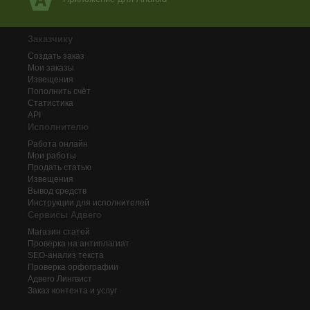
Заказчику
Создать заказ
Мои заказы
Извещения
Пополнить счёт
Статистика
API
Исполнителю
Работа онлайн
Мои работы
Продать статью
Извещения
Вывод средств
Инструкции для исполнителей
Сервисы Адвего
Магазин статей
Проверка на антиплагиат
SEO-анализ текста
Проверка орфографии
Адвего
Лингвист
Заказ контента и услуг