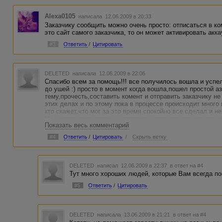
Alexa0105
написала 12.06.2009 в 20:33
Заказчику сообщить можно очень просто: отписаться в ко
это сайт самого заказчика, то он может активировать акк
#3
Ответить
/
Цитировать
DELETED
написала 12.06.2009 в 22:06
Спасибо всем за помощь!!! все получилось вошла и успел
до ушей :) просто в момент когда вошла,пошел простой а
тему,прочесть,составить комент и отправить заказчику н
этих делах и по этому пока в процессе происходит много м
кто скажет,что мог за это время спокойно все сделал и н
Но в итоге сама сразу не поверила когда поняла что все ж
Показать весь комментарий
А alekssh спасибо отдельное и большое!!!за то,понимаете
времени какой либо совет(даже если не вьезжаешь(извини
#4
Ответить
/
Цитировать
/
Скрыть ветку
понимаешь что тебя не игнорят.Это..приводит в чувства,
слов нет,просто Спасибо!
DELETED
написал 12.06.2009 в 22:37
в ответ на #4
Тут много хороших людей, которые Вам всегда по
#5
Ответить
/
Цитировать
DELETED
написала 13.06.2009 в 21:21
в ответ на #4