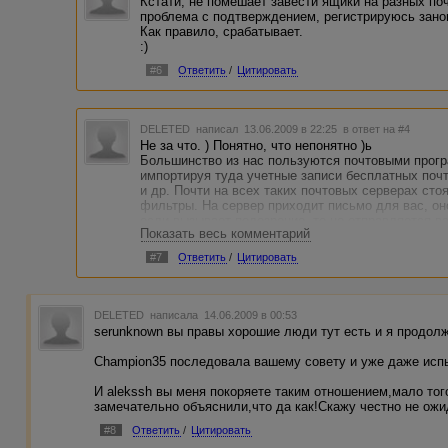
Кстати, не помешает завести ящики на разных поч
проблема с подтверждением, регистрируюсь занов
Как правило, срабатывает.
:)
#6
Ответить
/
Цитировать
DELETED
написал 13.06.2009 в 22:25
в ответ на #4
Не за что. ) Понятно, что непонятно )ь
Большинство из нас пользуются почтовыми програ
импортируя туда учетные записи бесплатных почт
и др. Почти на всех таких почтовых серверах ст
фильтры. На сервер приходит письмо для вас, он
если вызывает подозрение, то не отправляется в
Показать весь комментарий
последующей пересылкой в вашу почтовую програ
Посмотреть эту папку можно ТОЛЬКО зайдя на се
#7
Ответить
/
Цитировать
yandex.ru. Большинство регистраций на новые ве
"Спам" и не доходят до вашего почтового клиента
DELETED
написала 14.06.2009 в 00:53
serunknown вы правы хорошие люди тут есть и я продолж
Champion35 последовала вашему совету и уже даже испыт
И alekssh вы меня покоряете таким отношением,мало того
замечательно объяснили,что да как!Скажу честно не ожи
#8
Ответить
/
Цитировать