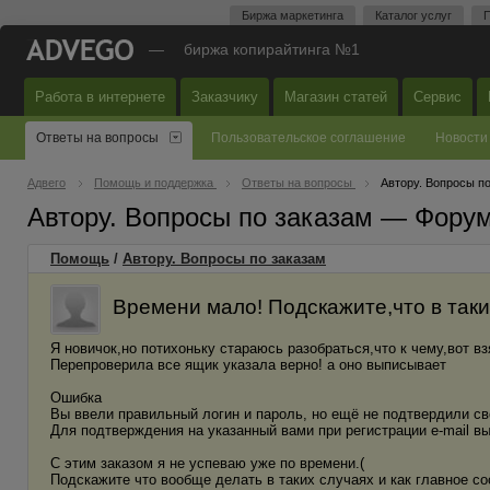
Биржа маркетинга
Каталог услуг
П
—
биржа копирайтинга №1
Работа в интернете
Заказчику
Магазин статей
Сервис
Ответы на вопросы
Пользовательское соглашение
Новости
Адвего
Помощь и поддержка
Ответы на вопросы
Автору. Вопросы п
Автору. Вопросы по заказам — Фору
Помощь
/
Автору. Вопросы по заказам
Времени мало! Подскажите,что в таких
Я новичок,но потихоньку стараюсь разобраться,что к чему,вот вз
Перепроверила все ящик указала верно! а оно выписывает
Ошибка
Вы ввели правильный логин и пароль, но ещё не подтвердили с
Для подтверждения на указанный вами при регистрации e-mail в
С этим заказом я не успеваю уже по времени.(
Подскажите что вообще делать в таких случаях и как главное со