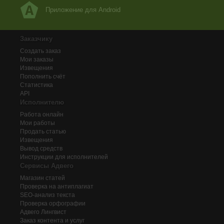
Приложение для Android
Заказчику
Создать заказ
Мои заказы
Извещения
Пополнить счёт
Статистика
API
Исполнителю
Работа онлайн
Мои работы
Продать статью
Извещения
Вывод средств
Инструкции для исполнителей
Сервисы Адвего
Магазин статей
Проверка на антиплагиат
SEO-анализ текста
Проверка орфографии
Адвего
Лингвист
Заказ контента и услуг