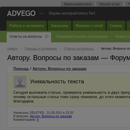
Биржа маркетинга
Каталог услуг
П
—
биржа копирайтинга №1
Работа в интернете
Заказчику
Магазин статей
Сервис
Ответы на вопросы
Пользовательское соглашение
Новости
Адвего
Помощь и поддержка
Ответы на вопросы
Автору. Вопросы п
Автору. Вопросы по заказам — Фору
Помощь
/
Автору. Вопросы по заказам
Уникальность текста
Сегодня выложила статью, проверяла уникальность в двух прогр
почему остальные статьи тоже сразу понизили, до этого момент
благодарна.
Написала: DELETED , 31.05.2011 в 22:02
В форуме:
Автору. Вопросы по заказам
Комментариев:
9