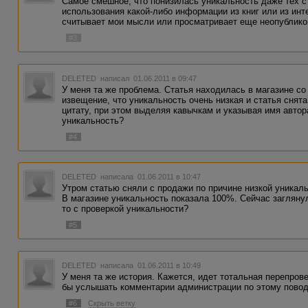
Самое смешное, что понизилась уникальность даже тех ст
использования какой-либо информации из книг или из инте
считывает мои мысли или просматривает еще неопубликов
#3
DELETED
написал 01.06.2011 в 09:47
У меня та же проблема. Статья находилась в магазине с
извещение, что уникальность очень низкая и статья снят
цитату, при этом выделяя кавычкам и указывая имя автор
уникальность?
#4
DELETED
написала 01.06.2011 в 10:47
Утром статью сняли с продажи по причине низкой уникал
В магазине уникальность показала 100%. Сейчас заглян
то с проверкой уникальности?
#5
DELETED
написала 01.06.2011 в 10:49
У меня та же история. Кажется, идет тотальная перепров
бы услышать комментарии администрации по этому повод
#6
Скрыть ветку