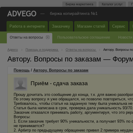
Биржа маркетинга
Каталог услуг
П
—
биржа копирайтинга №1
Работа в интернете
Заказчику
Магазин статей
Сервис
Ответы на вопросы
Пользовательское соглашение
Новости
Адвего
Помощь и поддержка
Ответы на вопросы
Автору. Вопросы п
Автору. Вопросы по заказам — Фору
Помощь
/
Автору. Вопросы по заказам
Приём - сдача заказа
Прошу дочитать это сообщение до конца, т.к. для важно разобра
По этому вопросу я уже обращался, но позволю повториться, что
Требовалось, чтобы статья на заданную тему была уникальна не
Статья была написана в срок, проверка дала уникальность 93/70
Заказчик отказался принимать работу, аргументируя, что это рера
Вопросы:
1. Если заказчик требует 90% уникальности, а получает 93% по 
не принимается?
2. Арбитр по предыдущему обращению привел 2 примера неудачно