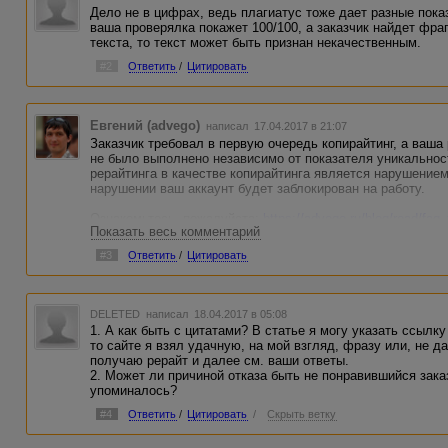
Дело не в цифрах, ведь плагиатус тоже дает разные пока
ваша проверялка покажет 100/100, а заказчик найдет фр
текста, то текст может быть признан некачественным.
#2
Ответить
/
Цитировать
Евгений (advego)
написал 17.04.2017 в 21:07
Заказчик требовал в первую очередь копирайтинг, а ваша 
не было выполнено независимо от показателя уникальнос
рерайтинга в качестве копирайтинга является нарушение
нарушении ваш аккаунт будет заблокирован на работу.
Ознакомьтесь, пожалуйста:
https://advego.ru/blog/read/fa
Показать весь комментарий
#3
Ответить
/
Цитировать
DELETED
написал 18.04.2017 в 05:08
1. А как быть с цитатами? В статье я могу указать ссылку
то сайте я взял удачную, на мой взгляд, фразу или, не д
получаю рерайт и далее см. ваши ответы.
2. Может ли причиной отказа быть не понравившийся заказ
упоминалось?
#4
Ответить
/
Цитировать
/
Скрыть ветку