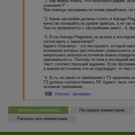
"1. Как можно понять, что получился рерайт, если
4. Есть ли какие-то требования к ТЗ заказчика или здесь
указывает?" -
При помощи программы источник рерайтинга, на к
За предыдущую информацию спасибо, она стоит гораздо 
заплатить заказчик.
"2. Какие настройки должны стоять в Advego Pla
качество копирайта на уровне арбитра, а не так 
Тексты проверяются с настройками шингл - 4, фра
"3. Если Advego Plaginatus не истина в последне
согласовать с заказчиком?" -
Адвего Плагиатус - это инструмент, который нах
основании которых рассчитывает уникальность и
визуального анализа источников можно определ
оригинальность. Поэтому истина в последней ин
текст, соответствующий заданию. Если программа
а анализ источников это не подтвердит, то текст
"4. Есть ли какие-то требования к ТЗ заказчика и
ТЗ должно соответствовать ПС Адвего, быть чет
основное требование.
#7
Ответить
/
Цитировать
Написать комментарий
Последние комментарии
Раскрыть все комментарии