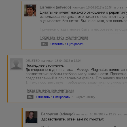
Евгений (advego)
написал 18.04.2017 в 10:54
в ответ 
Цитаты не имеют никакого отношения к рерайтинг
использование цитат, это никак не повлияет на у
оценивается без цитат. Выше ссылка, что понима
Причиной отказа может быть и несоответствующи
тоже нарушение тз. Если у вас есть сомнения по 
Показать весь комментарий
заказчиком в обсуждении заказа.
#5
Ответить
/
Цитировать
DELETED
написал 18.04.2017 в 12:04
Последнее уточнение.
До вчерашнего дня я считал, Advego Plaginatus являетс
соответствие работы требованию уникальности. Проверка
представленный в прилагаемом файле. Его анализ показ
1. Текст соответствует требованию заказчика по уникальн
2. Не уникальными являются фразы из ГОСТа и название 
Показать весь комментарий
уникальными, поскольку это устоявшиеся технические тр
3. Арбитр указал на рерайт 2-х абзацев. Advego Plaginat
#6
Ответить
/
Цитировать
/
Скрыть ветку
(см. файл).
Вопросы:
1. Как можно понять, что получился рерайт, если Advego P
2. Какие настройки должны стоять в Advego Plaginatus, 
Белоусов (advego)
написал 18.04.2017 в 12:29
в отве
копирайта на уровне арбитра, а не так как произошло в м
Здравствуйте, отвечаем по пунктам:
3. Если Advego Plaginatus не истина в последней инстанц
с заказчиком?