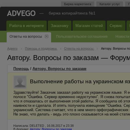
Биржа маркетинга
Каталог услуг
П
—
биржа копирайтинга №1
Работа в интернете
Заказчику
Магазин статей
Сервис
Ответы на вопросы
Пользовательское соглашение
Новости
Адвего
Помощь и поддержка
Ответы на вопросы
Автору. Вопросы п
Автору. Вопросы по заказам — Фору
Помощь
/
Автору. Вопросы по заказам
Выполнение работы на украинском я
Здравствуйте! Заказчик заказал работу на украинском языке. Я 
полосе "Ошибка. Сервер временно недоступен". Я снова попытал
что я отказалась от выполнения этой работы. Я сообщила об это
наивности и сделала. И опять получила извещение "Ошибка. Серв
украинский. Система считает, что в нем много орфографических 
Не знаю, что делать - ведь это плохо сказывается на моей стати
Написала: DELETED , 16.06.2017 в 23:38
В форуме:
Автору. Вопросы по заказам