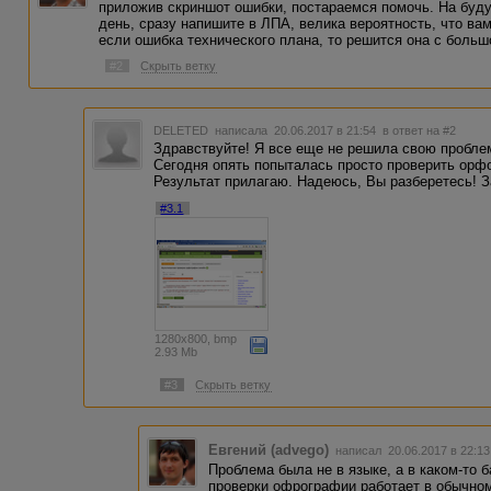
приложив скриншот ошибки, постараемся помочь. На буду
день, сразу напишите в ЛПА, велика вероятность, что ва
если ошибка технического плана, то решится она с больш
#2
Скрыть ветку
DELETED
написала 20.06.2017 в 21:54
в ответ на #2
Здравствуйте! Я все еще не решила свою проблем
Сегодня опять попыталась просто проверить орф
Результат прилагаю. Надеюсь, Вы разберетесь! З
#3.1
1280x800, bmp
2.93 Mb
#3
Скрыть ветку
Евгений (advego)
написал 20.06.2017 в 22:1
Проблема была не в языке, а в каком-то б
проверки офрографии работает в обычном