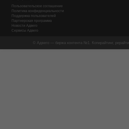
Пользовательское соглашение
Политика конфиденциальности
Поддержка пользователей
Партнерская программа
Новости Адвего
Сервисы Адвего
© Адвего — биржа контента №1. Копирайтинг, рерайти