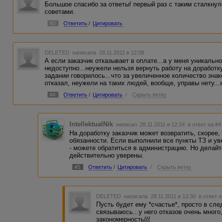
Большое спасибо за ответы! первый раз с таким сталкн
советами.
#3
Ответить
/
Цитировать
DELETED
написала 28.11.2011 в 12:08
А если заказчик отказывает в оплате...а у меня уникальн
недоступно...неужели нельзя вернуть работу на доработку,
задании говорилось...что за увеличенное количество знак
отказал, неужели на таких людей, вообще, управы нету...
#4
Ответить
/
Цитировать
/
Скрыть ветку
IntellektualNik
написал 28.11.2011 в 12:24
в ответ на #4
На доработку заказчик может возвратить, скорее,
обязанности. Если выполнили все пункты ТЗ и ув
- можете обратиться в администрацию. Но делайт
действительно уверены.
#5
Ответить
/
Цитировать
/
Скрыть ветку
DELETED
написала 28.11.2011 в 12:30
в ответ н
Пусть будет ему *счастье*, просто в сле
связываюсь...у него отказов очень много
закономерность(((