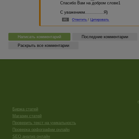
Спасибо Вам на добром слове1
С уважением...............Я)
#6
Ответить
/
Цитировать
Написать комментарий
Последние комментарии
Раскрыть все комментарии
Биржа статей
Магазин статей
Проверить текст на уникальность
Проверка орфографии онлайн
SEO анализ онлайн