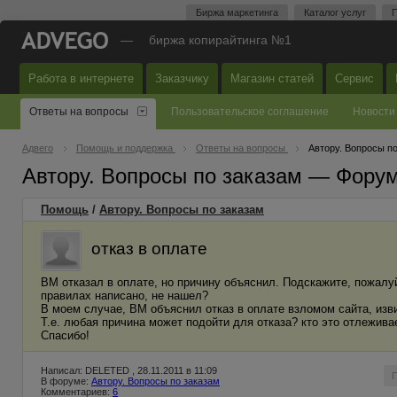
Биржа маркетинга
Каталог услуг
П
—
биржа копирайтинга №1
Работа в интернете
Заказчику
Магазин статей
Сервис
Ответы на вопросы
Пользовательское соглашение
Новости
Адвего
Помощь и поддержка
Ответы на вопросы
Автору. Вопросы п
Автору. Вопросы по заказам — Фору
Помощь
/
Автору. Вопросы по заказам
отказ в оплате
ВМ отказал в оплате, но причину объяснил. Подскажите, пожалуй
правилах написано, не нашел?
В моем случае, ВМ объяснил отказ в оплате взломом сайта, изв
Т.е. любая причина может подойти для отказа? кто это отлежива
Спасибо!
Написал: DELETED , 28.11.2011 в 11:09
В форуме:
Автору. Вопросы по заказам
Комментариев:
6