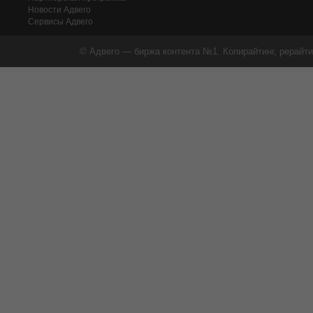
Новости Адвего
Сервисы Адвего
© Адвего — биржа контента №1. Копирайтинг, рерайти