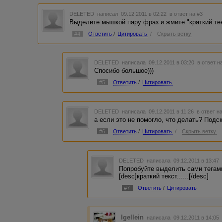
DELETED
написал 09.12.2011 в 02:22
в ответ на #3
Выделите мышкой пару фраз и жмите "краткий тек
#4
Ответить
/
Цитировать
/
Скрыть ветку
DELETED
написала 09.12.2011 в 03:20
в ответ н
Спосибо большое)))
#5
Ответить
/
Цитировать
DELETED
написала 09.12.2011 в 11:26
в ответ н
а если это не помогло, что делать? Под
#6
Ответить
/
Цитировать
/
Скрыть ветку
DELETED
написала 09.12.2011 в 13:4
Попробуйте выделить сами тегам
[desc]краткий текст......[/desc]
#7
Ответить
/
Цитировать
Igellein
написала 09.12.2011 в 14:0