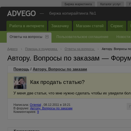
Биржа маркетинга
Каталог услуг
П
—
биржа копирайтинга №1
Работа в интернете
Заказчику
Магазин статей
Сервис
Ответы на вопросы
Пользовательское соглашение
Новости
Адвего
Помощь и поддержка
Ответы на вопросы
Автору. Вопросы п
Автору. Вопросы по заказам — Фору
Помощь
/
Автору. Вопросы по заказам
Как продать статью?
У меня две статьи, что мне нужно сделать чтобы их увидели бо
Написала:
Oriental
, 08.12.2011 в 18:21
В форуме:
Автору. Вопросы по заказам
Комментариев:
9