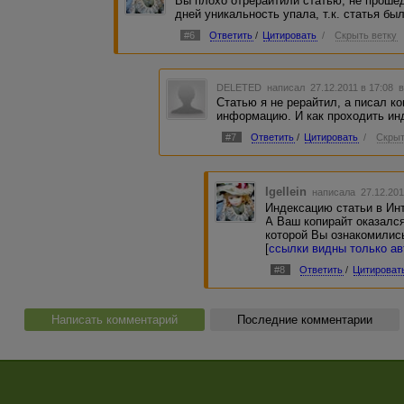
Вы плохо отрерайтили статью, не проше
дней уникальность упала, т.к. статья бы
#6
Ответить
/
Цитировать
/
Скрыть ветку
DELETED
написал 27.12.2011 в 17:08
в
Статью я не рерайтил, а писал ко
информацию. И как проходить ин
#7
Ответить
/
Цитировать
/
Скрыт
Igellein
написала 27.12.201
Индексацию статьи в Инт
А Ваш копирайт оказалс
которой Вы ознакомилис
[
ссылки видны только а
#8
Ответить
/
Цитироват
Написать комментарий
Последние комментарии