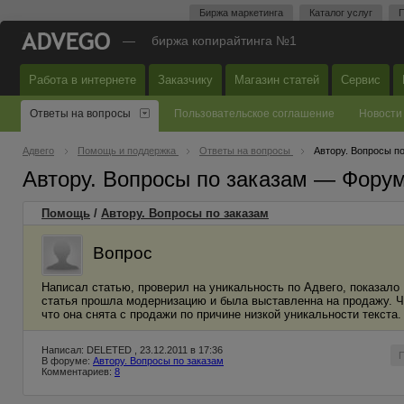
Биржа маркетинга
Каталог услуг
П
—
биржа копирайтинга №1
Работа в интернете
Заказчику
Магазин статей
Сервис
Ответы на вопросы
Пользовательское соглашение
Новости
Адвего
Помощь и поддержка
Ответы на вопросы
Автору. Вопросы п
Автору. Вопросы по заказам — Фору
Помощь
/
Автору. Вопросы по заказам
Вопрос
Написал статью, проверил на уникальность по Адвего, показало
статья прошла модернизацию и была выставленна на продажу. Ч
что она снята с продажи по причине низкой уникальности текста
Написал: DELETED , 23.12.2011 в 17:36
В форуме:
Автору. Вопросы по заказам
Комментариев:
8