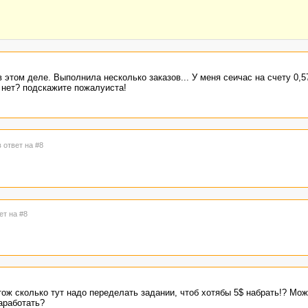
 этом деле. Выполнила несколько заказов... У меня сеичас на счету 0,57
 нет? подскажите пожалуиста!
в ответ на #8
ет на #8
этож сколько тут надо переделать задании, чтоб хотябы 5$ набрать!? Мо
аработать?