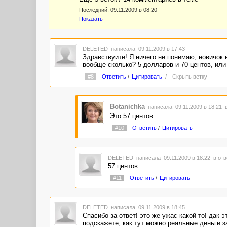
Последний:
09.11.2009 в 08:20
Показать
DELETED
написала 09.11.2009 в 17:43
Здравствуите! Я ничего не понимаю, новичок в
вообще сколько? 5 долларов и 70 центов, или
#8
Ответить
/
Цитировать
/
Скрыть ветку
Botanichka
написала 09.11.2009 в 18:21
Это 57 центов.
#10
Ответить
/
Цитировать
DELETED
написала 09.11.2009 в 18:22
в отв
57 центов
#11
Ответить
/
Цитировать
DELETED
написала 09.11.2009 в 18:45
Спасибо за ответ! это же ужас какой то! дак 
подскажете, как тут можно реальные деньги з