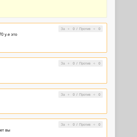
За
0
/
Против
0
0 y.e это
За
0
/
Против
0
За
0
/
Против
0
За
0
/
Против
0
жет вы