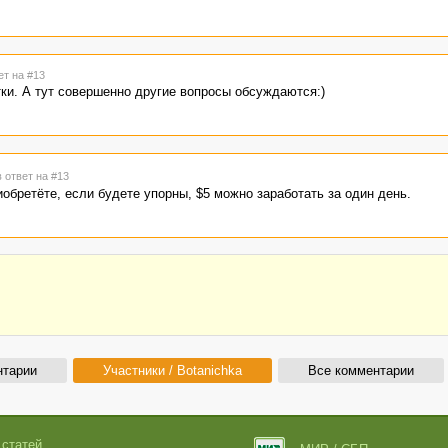
ет на #13
тки. А тут совершенно другие вопросы обсуждаются:)
в ответ на #13
обретёте, если будете упорны, $5 можно заработать за один день.
нтарии
Участники / Botanichka
Все комментарии
 статей