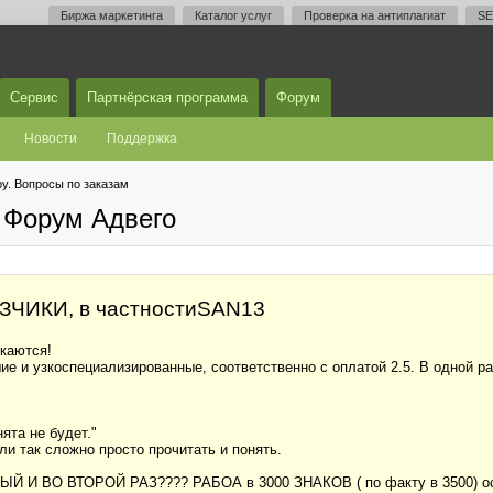
Биржа маркетинга
Каталог услуг
Проверка на антиплагиат
SE
Сервис
Партнёрская программа
Форум
Новости
Поддержка
у. Вопросы по заказам
 Форум Адвего
ИКИ, в частностиSAN13
скаются!
шие и узкоспециализированные, соответственно с оплатой 2.5. В одно
ята не будет."
ли так сложно просто прочитать и понять.
 И ВО ВТОРОЙ РАЗ???? РАБОА в 3000 ЗНАКОВ ( по факту в 3500) оста