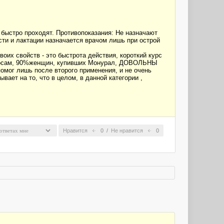
ыстро проходят. Противопоказания: Не назначают
сти и лактации назначается врачом лишь при острой
оих свойств - это быстрота действия, короткий курс
опросам, 90%женщин, купивших Монурал, ДОВОЛЬНЫ
омог лишь после второго применения, и не очень
вает на то, что в целом, в данной категории ,
Нравится
0
/
Не нравится
0