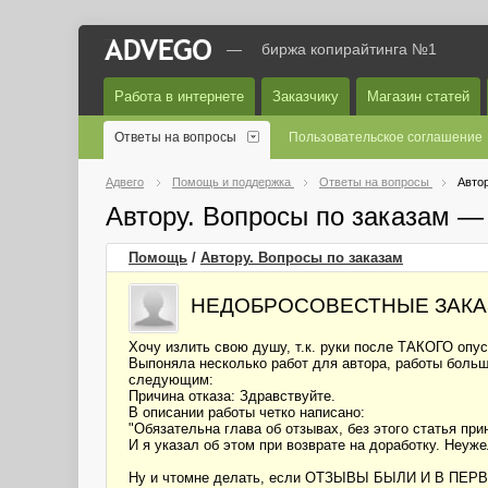
—
биржа копирайтинга №1
Работа в интернете
Заказчику
Магазин статей
Ответы на вопросы
Пользовательское соглашение
Адвего
Помощь и поддержка
Ответы на вопросы
Автор
Автору. Вопросы по заказам —
Помощь
/
Автору. Вопросы по заказам
НЕДОБРОСОВЕСТНЫЕ ЗАКАЗЧ
Хочу излить свою душу, т.к. руки после ТАКОГО опу
Выпоняла несколько работ для автора, работы боль
следующим:
Причина отказа: Здравствуйте.
В описании работы четко написано:
"Обязательна глава об отзывах, без этого статья прин
И я указал об этом при возврате на доработку. Неуже
Ну и чтомне делать, если ОТЗЫВЫ БЫЛИ И В ПЕРВЫЙ