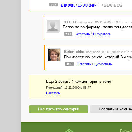
#13
Ответить
/
Цитировать
/
Скрыть ветку
DELETED
написала 09.11.2009 в 19:11
в отв
Полазьте по форуму - таких тем деся
#14
Ответить
/
Цитировать
Botanichka
написала 09.11.2009 в 20:52
При известном опыте, который Вы при
#16
Ответить
/
Цитировать
Еще 2 ветки / 4 комментария в темe
Последний:
11.11.2009 в 06:47
Показать
Написать комментарий
Последние комме
Биржа