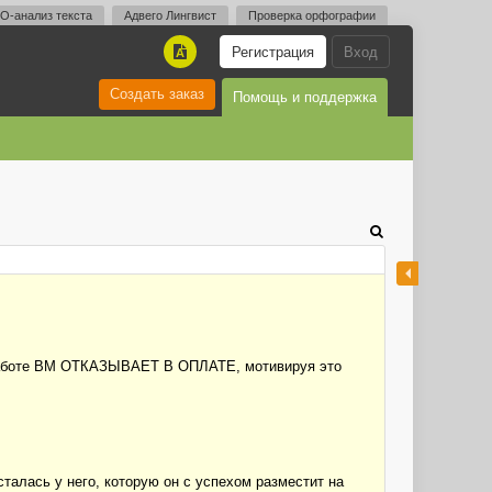
O-анализ текста
Адвего Лингвист
Проверка орфографии
Регистрация
Вход
A
Создать заказ
Помощь и поддержка
й работе ВМ ОТКАЗЫВАЕТ В ОПЛАТЕ, мотивируя это
лась у него, которую он с успехом разместит на