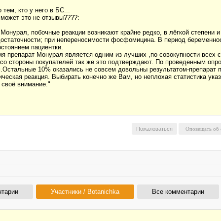
тем, кто у него в БС...
может это не отзывы????:
ал, побочные реакции возникают крайне редко, в лёгкой степени и б
едостаточности; при непереносимости фосфомицина. В период беременно
стоянием пациентки.
мя препарат Монурал является одним из лучших ,по совокупности всех св
 со стороны покупателей так же это подтверждают. По проведенным 
.Остальные 10% оказались не совсем довольны результатом-препарат п
ческая реакция. Выбирать конечно же Вам, но неплохая статистика указы
 своё внимание."
Пожаловаться
нтарии
Участники / Botanichka
Все комментарии