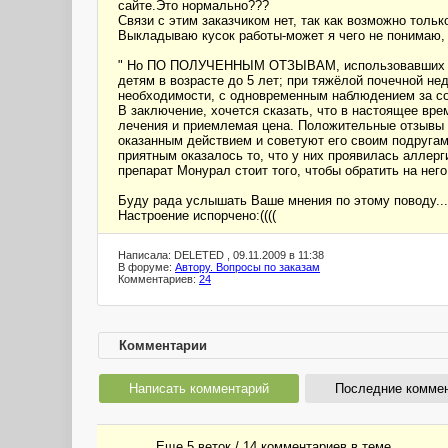
сайте.Это нормально???
Связи с этим заказчиком нет, так как возможно только 
Выкладываю кусок работы-может я чего не понимаю, 
" Но ПО ПОЛУЧЕННЫМ ОТЗЫВАМ, использовавших Монур
детям в возрасте до 5 лет; при тяжёлой почечной н
необходимости, с одновременным наблюдением за со
В заключение, хочется сказать, что в настоящее вре
лечения и приемлемая цена. Положительные отзывы
оказанным действием и советуют его своим подругам
приятным оказалось то, что у них проявилась аллерги
препарат Монурал стоит того, чтобы обратить на него
Буду рада услышать Ваше мнения по этому поводу...
Настроение испорчено:((((
Написала: DELETED , 09.11.2009 в 11:38
В форуме:
Автору. Вопросы по заказам
Комментариев:
24
Комментарии
Написать комментарий
Последние комме
Еще 5 веток / 14 комментариев в темe