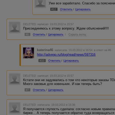
Уже все заработало. Спасибо за пояснени
#12
Ответить
/
Цитировать
DELETED
написал 19.03.2012 в 15:57
Присоединяюсь к этому вопросу. Ждем объяснений!!!!
#6
Ответить
/
Цитировать
/
Скрыть ветку
katerina46
написала 19.03.2012 в 16:54
в ответ на #6
http://advego.ru/blog/read/news/597316
#10
Ответить
/
Цитировать
DELETED
написал 19.03.2012 в 15:57
Кстати они не задумались о том что некоторые заказы Т
Много заковык для новеньких. И как теперь быть?
#7
Ответить
/
Цитировать
DELETED
написала 19.03.2012 в 16:36
Я получается глупость сделала: согласно новым правила
бирже... А теперь получается обратно туда возвращаться 