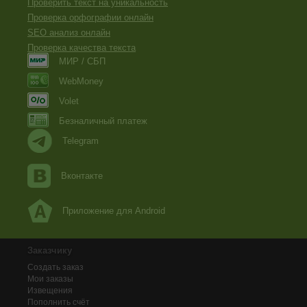
Проверить текст на уникальность
Проверка орфографии онлайн
SEO анализ онлайн
Проверка качества текста
МИР / СБП
WebMoney
Volet
Безналичный платеж
Telegram
Вконтакте
Приложение для Android
Заказчику
Создать заказ
Мои заказы
Извещения
Пополнить счёт