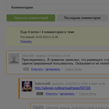
Комментарии
Написать комментарий
Последние комментарии
Еще 4 ветки / 4 комментария в темe
Последний:
19.03.2012 в 11:08
Показать
DELETED
написал 19.03.2012 в 15:36
Присоединяюсь. В правилах написано, что размещать ст
зарегистрированный пользователь. Оказывается не любой
#5
Ответить
/
Цитировать
/
Скрыть ветку
katerina46
написала 19.03.2012 в 16:54
в ответ на #5
http://advego.ru/blog/read/news/597316
#11
Ответить
/
Цитировать
/
Скрыть ветку
DELETED
написал 19.03.2012 в 18:09
в ответ на