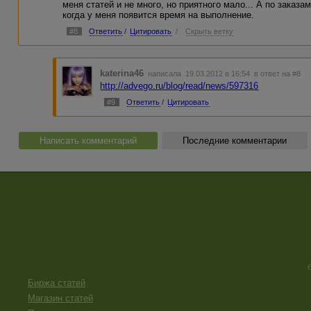
меня статей и не много, но приятного мало... А по заказам
когда у меня появится время на выполнение.
#8
Ответить
/
Цитировать
/
Скрыть ветку
katerina46
написала 19.03.2012 в 16:54
в ответ на #8
http://advego.ru/blog/read/news/597316
#9
Ответить
/
Цитировать
Написать комментарий
Последние комментарии
Биржа статей
Магазин статей