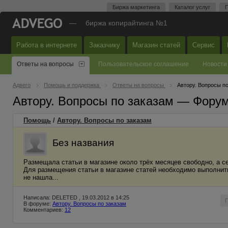
Биржа маркетинга
Каталог услуг
П
—
биржа копирайтинга №1
Работа в интернете
Заказчику
Магазин статей
Сервис
Ответы на вопросы
Пользовательское соглашение
Новости
Адвего
Помощь и поддержка
Ответы на вопросы
Автору. Вопросы п
Автору. Вопросы по заказам — Фору
Помощь
/
Автору. Вопросы по заказам
Без названия
Размещала статьи в магазине около трёх месяцев свободно, а се
Для размещения статьи в магазине статей необходимо выполнить
не нашла...
Написала: DELETED , 19.03.2012 в 14:25
В форуме:
Автору. Вопросы по заказам
Комментариев:
12