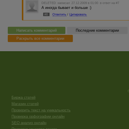
DELETED
написал 27.12.2009 в 01:00
в ответ на #7
А иногда бывает и больше :)
#8
Ответить
/
Цитировать
Написать комментарий
Последние комментарии
Раскрыть все комментарии
Биржа статей
Магазин статей
Проверить текст на уникальность
Проверка орфографии онлайн
SEO анализ онлайн