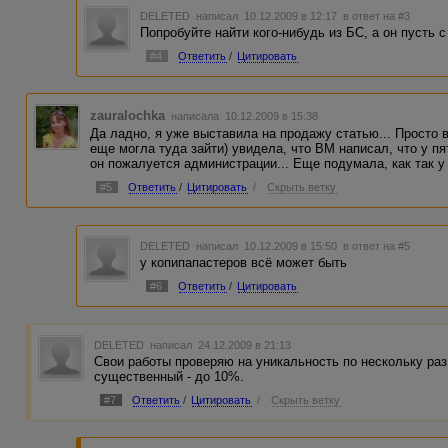
DELETED
написал 10.12.2009 в 12:17
в ответ на #3
Попробуйте найти кого-нибудь из БС, а он пусть 
#4
Ответить
/
Цитировать
zauralochka
написала 10.12.2009 в 15:38
Да ладно, я уже выставила на продажу статью... Просто в
еще могла туда зайти) увидела, что ВМ написал, что у п
он пожалуется администрации... Еще подумала, как так 
#5
Ответить
/
Цитировать
/
Скрыть ветку
DELETED
написал 10.12.2009 в 15:50
в ответ на #5
у копипапастеров всё может быть
#6
Ответить
/
Цитировать
DELETED
написал 24.12.2009 в 21:13
Свои работы проверяю на уникальность по нескольку раз
существенный - до 10%.
#7
Ответить
/
Цитировать
/
Скрыть ветку