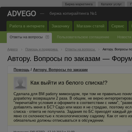
Биржа маркетинга
Каталог услуг
П
—
биржа копирайтинга №1
Работа в интернете
Заказчику
Магазин статей
Сервис
Ответы на вопросы
Пользовательское соглашение
Новости
Адвего
Помощь и поддержка
Ответы на вопросы
Автору. Вопросы п
Автору. Вопросы по заказам — Фору
Помощь
/
Автору. Вопросы по заказам
Как выйти из белого списка!?
Сделала для ВМ работу мимоходом, при том не правильно поняла 
доработку возвращали 2 раза. В общем, не верно интерпретирова
"перечитайте условия и оформите в соответствии с ними", "разве
добавлять меня в БС? Садо или мазо я не страдаю, поэтому если
списка - ответа не получила. Задания по БС приходят каждый д
явно со склонностью к психологическому садизму. Как от него из
обязательно должны отписываться в обсуждении.