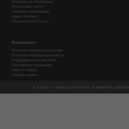
Проверка на антиплагиат
SEO-анализ текста
Проверка орфографии
Адвего
Лингвист
Заказ контента и услуг
Информация
Пользовательское соглашение
Политика конфиденциальности
Поддержка пользователей
Партнерская программа
Новости Адвего
Сервисы Адвего
© Адвего — биржа контента №1. Копирайтинг, рерайти