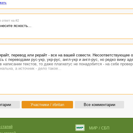
вать
в ответ на #2
несите ясность...
райт, перевод или рерайт - все на вашей совести. Несоответствующее 
ь с переводами рус-укр, укр-рус, англ-укр и англ-рус, но редко вижу а
написании текстов, то даже плагиатус не понадобится - на себе провер
альна, а источник - дело такое...
нтарии
Участники / irbritan
Все комментарии
 статей
МИР / СБП