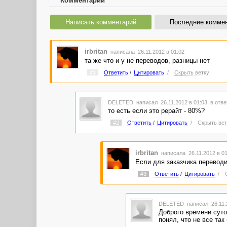
Комментарии
Написать комментарий
Последние комме
irbritan
написала 26.11.2012 в 01:02
та же что и у не переводов, разницы нет
#1
Ответить
/
Цитировать
/
Скрыть ветку
DELETED
написал 26.11.2012 в 01:03
в отве
то есть если это рерайт - 80%?
#2
Ответить
/
Цитировать
/
Скрыть вет
irbritan
написала 26.11.2012 в 0
Если для заказчика переводит
#3
Ответить
/
Цитировать
/
DELETED
написал 26.11.
Доброго времени суто
понял, что не все так