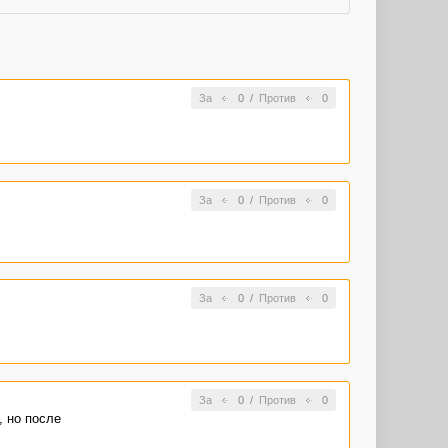
За
0
/
Против
0
За
0
/
Против
0
За
0
/
Против
0
За
0
/
Против
0
, но после