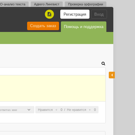
O-анализ текста
Адвего Лингвист
Проверка орфографии
Регистрация
Вход
A
Создать заказ
Помощь и поддержка
Нравится
0
/
Не нравится
0