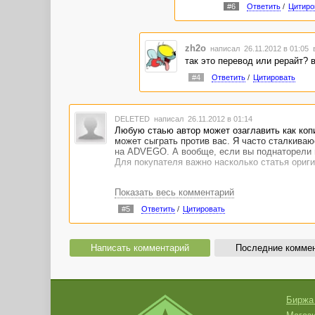
#6
Ответить
/
Цитиро
zh2o
написал 26.11.2012 в 01:05
так это перевод или рерайт? в
#4
Ответить
/
Цитировать
DELETED
написал 26.11.2012 в 01:14
Любую стаью автор может озаглавить как копи
может сыграть против вас. Я часто сталкиваюс
на ADVEGO. А вообще, если вы поднаторели в 
Для покупателя важно насколько статья оригин
Показать весь комментарий
#5
Ответить
/
Цитировать
Написать комментарий
Последние комме
Биржа