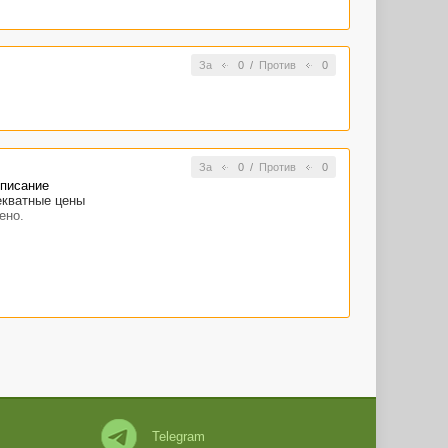
За
0
/
Против
0
За
0
/
Против
0
описание
декватные цены
ено.
Telegram