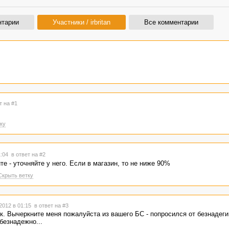
нтарии
Участники / irbritan
Все комментарии
т на #1
ку
1:04
в ответ на #2
е - уточняйте у него. Если в магазин, то не ниже 90%
Скрыть ветку
2012 в 01:15
в ответ на #3
к. Вычеркните меня пожалуйста из вашего БС - попросился от безнадеги
 безнадежно...