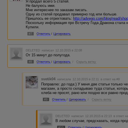
Я продал всего 5 статей.
Не балуюсь ими.
Мне интереснее по заказам писать.
Одну из статей продавал примерно год или больше.
Пришлось ее отрихтовать:
http://advego.com/blog/read/s
Поскольку информация про Встречу Года Дракона стала 
Купили.
#7
Ответить
/
Цитировать
DELETED
написал 12.10.2015 в 22:08
От 15 минут до полугода.
#8
Ответить
/
Цитировать
/
Скрыть ветку
svetik04
написала 12.10.2015 в 22:11
в ответ на #8
Поправлю: до года:) У меня две статьи только че
магазин, а просто складываю туда статьи, котор
хлеба не просят, рано или поздно все равно прод
#9
Ответить
/
Цитировать
/
Скрыть ветку
DELETED
написал 12.10.2015 в 22:13
в ответ н
В любом случае, предсказать, когда про
#10
Ответить
/
Цитировать