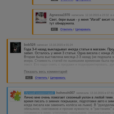
Agnessa1970
написала 12.10.2015 в 23:32
в 
Свет, бери выше - у меня "Изгой" висит г
тут обнаружила.
#11
Ответить
/
Цитировать
bob524
написал 13.10.2015 в 01:24
Года 3-4 назад выкладывал иногда статьи в магазин. Пр
забил. Осталось у меня 3 статьи. Одна висела с конца 2
Вторая была выставлена месяца 2-3 назад (не подошла з
вчера. Стоимость статей по нынешним временам была при
текст. Его надо снять с продажи и подкорректировать, д
кажется выставлялся))) Немного не актуален сейчас.
Показать весь комментарий
#12
Ответить
/
Цитировать
hohmoh007
Лучший комментарий
написала 13.10.2015 в 07:41
Лично мне очень помогает сезонный уклон в любой теме. 
время писать о зимних покрышках, подготовке авто к зи
когда писала как заменить колёса на лыжи). В "рукодели
обезьянок, снеговиков и прочие нужности, в "растениях" 
готовимся к зиме, утепляем, накрываем, перекапываем, 