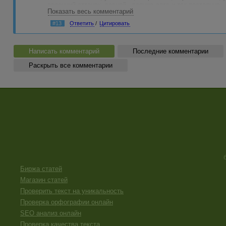
весенний оттенок, весной - веяние лета и так постоянно..
Показать весь комментарий
Конечно не все темы можно подогнать под эти рамки, но,
#13
Ответить
/
Цитировать
авто и мото; туризм и отдых; семья и дети; дом, быт; сти
психология; домашние питомцы; медицина и здоровье, то
растительный мир; рукоделие; кулинария; гороскопы и мн
Написать комментарий
Последние комментарии
Раскрыть все комментарии
Биржа статей
Магазин статей
Проверить текст на уникальность
Проверка орфографии онлайн
SEO анализ онлайн
Проверка качества текста