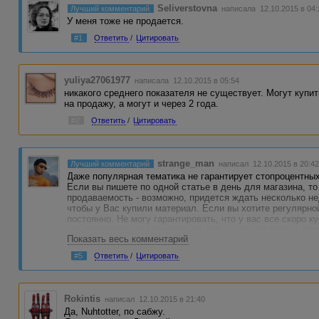
Seliverstovna
Лучший комментарий
написала 12.10.2015 в 04:
У меня тоже не продается.
#1
Ответить
/
Цитировать
yuliya27061977
написала 12.10.2015 в 05:54
никакого среднего показателя не существует. Могут купи
на продажу, а могут и через 2 года.
#2
Ответить
/
Цитировать
strange_man
Лучший комментарий
написал 12.10.2015 в 20:4
Даже популярная тематика не гарантирует стопроцентны
Если вы пишете по одной статье в день для магазина, т
продаваемость - возможно, придется ждать несколько н
чтобы у Вас купили материал. Если вы хотите регулярно
постоянно. Не могу гарантировать, что у вас все скоро ку
как долгосрочное вложение, то есть рано или поздно бо
Показать весь комментарий
Также, при постоянной работе, небольшая часть статей у
но это больше дело везения.
#5
Ответить
/
Цитировать
Rokintis
написал 12.10.2015 в 21:40
Да, Nuhtotter, по сабжу.