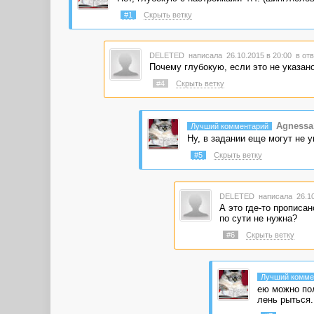
#1
Скрыть ветку
DELETED
написала 26.10.2015 в 20:00
в отв
Почему глубокую, если это не указан
#4
Скрыть ветку
Agnessa
Лучший комментарий
Ну, в задании еще могут не 
#5
Скрыть ветку
DELETED
написала 26.10
А это где-то прописа
по сути не нужна?
#6
Скрыть ветку
Лучший комме
ею можно пол
лень рыться.