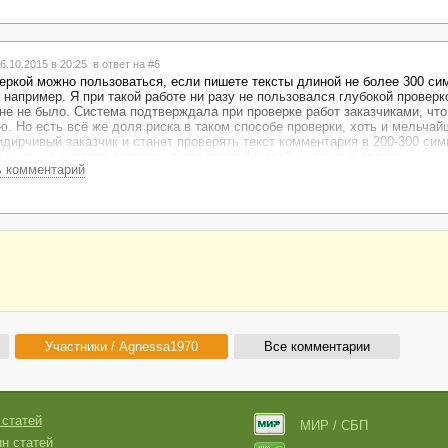
6.10.2015 в 20:25
в ответ на #6
еркой можно пользоваться, если пишете тексты длиной не более 300 си
например. Я при такой работе ни разу не пользовался глубокой проверко
не не было. Система подтверждала при проверке работ заказчиками, что в
. Но есть всё же доля риска в таком способе проверки, хоть и мельчай
дирчивый заказчик и станет проверять текст комментария в 200-300 сим
чную, не доверяя системе, тогда автор "попал" на отказ в оплате.
ь комментарий
Участники / Agnessa1970
Все комментарии
 статей
МИР / СБП
н статей