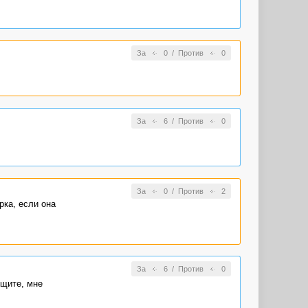
За
0
/
Против
0
За
6
/
Против
0
За
0
/
Против
2
рка, если она
За
6
/
Против
0
ищите, мне