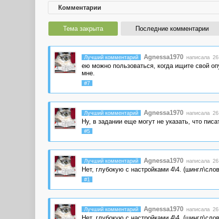
Комментарии
Тема закрыта
Последние комментарии
Agnessa1970
Лучший комментарий
написала 26.
ею можно пользоваться, когда ищите свой оп
мне.
#7
Agnessa1970
Лучший комментарий
написала 26.
Ну, в задании еще могут не указать, что пис
#5
Agnessa1970
Лучший комментарий
написала 26.
Нет, глубокую с настройками 4\4. (шингл\слов
#1
Agnessa1970
Лучший комментарий
написала 26.
Нет, глубокую с настройками 4\4. (шингл\слов