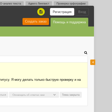
O-анализ текста
Адвего Лингвист
Проверка орфографии
Регистрация
Вход
A
Создать заказ
Помощь и поддержка
гитусу. Я могу делать только быструю проверку и на
ться
Тема закрыта