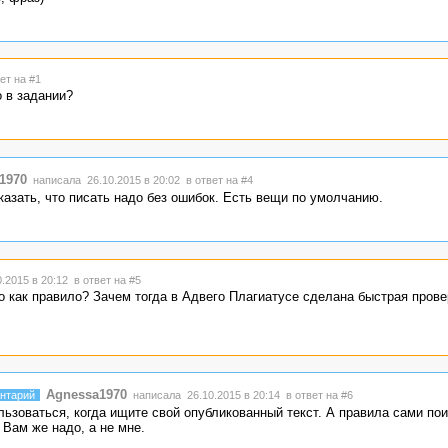
ет на #1
о в задании?
1970
написала 26.10.2015 в 20:02
в ответ на #4
указать, что писать надо без ошибок. Есть вещи по умолчанию.
.2015 в 20:12
в ответ на #5
но как правило? Зачем тогда в Адвего Плагиатусе сделана быстрая прове
Agnessa1970
нтарий
написала 26.10.2015 в 20:14
в ответ на #6
ьзоваться, когда ищите свой опубликованный текст. А правила сами по
 Вам же надо, а не мне.