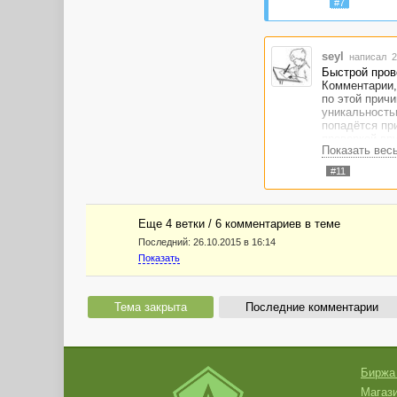
#7
seyl
написал 2
Быстрой пров
Комментарии, 
по этой причи
уникальностью
попадётся при
проверкой вру
Показать вес
#11
Еще 4 ветки / 6 комментариев в темe
Последний:
26.10.2015 в 16:14
Показать
Тема закрыта
Последние комментарии
Биржа
Магази