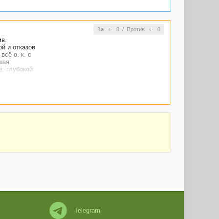
За
0
/
Против
0
мв.
й и отказов
сё о. к. с
шая:
в. глубокой
Telegram