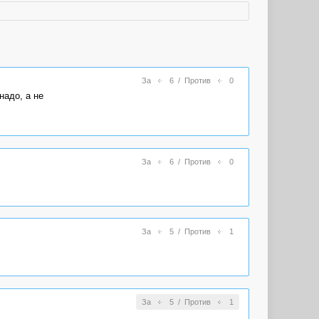
За
6
/
Против
0
надо, а не
За
6
/
Против
0
За
5
/
Против
1
За
5
/
Против
1