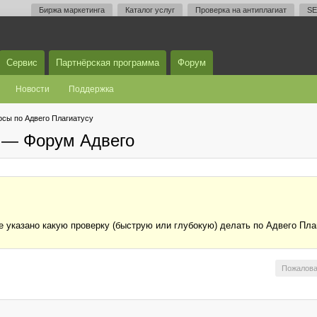
Биржа маркетинга
Каталог услуг
Проверка на антиплагиат
SE
Сервис
Партнёрская программа
Форум
Новости
Поддержка
осы по Адвего Плагиатусу
у — Форум Адвего
е указано какую проверку (быструю или глубокую) делать по Адвего Пла
Пожалова