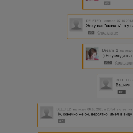
#6
DELETED
написал 07.10.2013
Это у вас "скачать", а у н
#9
Скрыть ветку
Dream_2
написала
:) Не уследишь 
#10
Скрыть вет
DELETED
Вашими, 
#11
DELETED
написал 06.10.2013 в 23:54
в ответ на
Ну, конечно же он, вероятно, имел в виду
#7