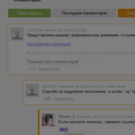
Комментарии
Тема закрыта
Последние комментарии
Учас
DELETED
написал 06.10.2013 в 23:03
Представляем вашему графоманскому вниманию <s>уник
http://advego.ru/text/seo/
Вставив в него <s>свои</s> потуги, вы сможете момента
какую же вы все-таки гадость понаписали.
Показать весь комментарий
В отчете:
#1
Скрыть ветку
Классическая тошнота текста - велика, если вы частеньк
словом.
DELETED
написала 06.10.2013 в 23:12
в ответ на #1
Академическая тошнота текста - чем больше всяких повто
Спасибо за подробное объяснение, а особо - за "г
хуже, %username%).
#2
Скрыть ветку
Стоп-слова - множество всех слов, которые не индексир
внимания человека (всякие союзы, служебные слова и пр
вываливается с учетом частот появления стоп-слов.
Dream_2
написала 06.10.2013 в 23:28
в ответ
Семантическое ядро текста (список значимых слов) - час
Если захотите почитать, нажмите ссылку
слов. Ассоциативные ряды, которые возникают для лидер
#3.1
восприятие текста для читателя.