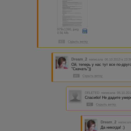
Источник -- ЛитКульт
979x1390, jpeg
0.56 Mb
#3
Скрыть ветку
Dream_2
написала 06.10.2013 в 23:
Ой, теперь у нас тут все по-друг
"Скачать"))
#4
Скрыть ветку
DELETED
написала 06.10.201
Спасибо! Не дадите умер
#5
Скрыть ветку
Dream_2
написала
Да никогда! :)