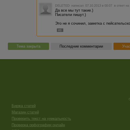
DELETED
написал 07.10.2013 в 00:07
в ответ на
Да все мы тут такие.)
Писатели пишут.)
Это не я сочинил, заметка с пейсательско
#8
Тема закрыта
Последние комментарии
Учас
Биржа статей
Магазин статей
Проверить текст на уникальность
Проверка орфографии онлайн