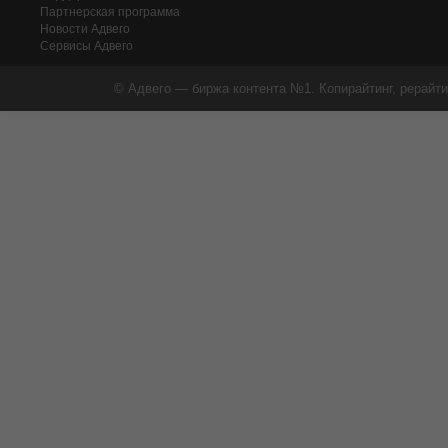
Партнерская программа
Новости Адвего
Сервисы Адвего
© Адвего — биржа контента №1. Копирайтинг, рерайти