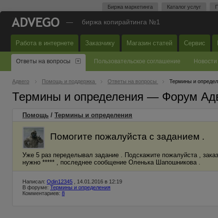
Биржа маркетинга
Каталог услуг
П
—
биржа копирайтинга №1
Работа в интернете
Заказчику
Магазин статей
Сервис
Ответы на вопросы
Пользовательское соглашение
Новости
Адвего
Помощь и поддержка
Ответы на вопросы
Термины и опреде
Термины и определения — Форум Ад
Помощь
/
Термины и определения
Помогите пожалуйста с заданием .
Уже 5 раз переделывал задание . Подскажите пожалуйста , заказ
нужно ***** , последнее сообщение Оленька Шапошникова .
Написал:
Odin12345
, 14.01.2016 в 12:19
В форуме:
Термины и определения
Комментариев:
8