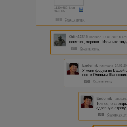
1130x682, jpeg
34.6 Kb
#3
Скрыть ветку
Odin12345
написал 14.01.2016 в 12
понятно , хорошо . Извините тогд
#4
Скрыть ветку
Endemik
написала 14.01.20
У меня форум по Вашей с
посте Оленьки Шапошнико
#5
Скрыть ветку
Endemik
написала
Точнее, она откр
адресную строку 
#6
Скрыть ветку