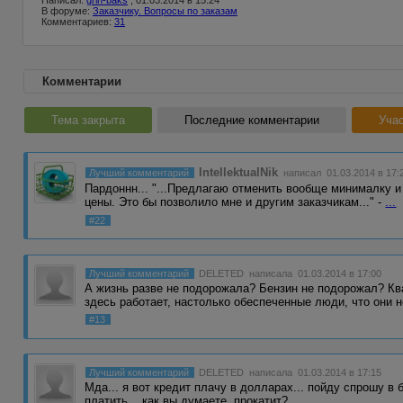
Написал:
grin-baks
, 01.03.2014 в 15:24
В форуме:
Заказчику. Вопросы по заказам
Комментариев:
31
Комментарии
Тема закрыта
Последние комментарии
Учас
IntellektualNik
Лучший комментарий
написал 01.03.2014 в 17:
Пардоннн... "...Предлагаю отменить вообще минималку и
цены. Это бы позволило мне и другим заказчикам..." -
...
#22
Лучший комментарий
DELETED
написала 01.03.2014 в 17:00
А жизнь разве не подорожала? Бензин не подорожал? Кв
здесь работает, настолько обеспеченные люди, что они 
#13
Лучший комментарий
DELETED
написала 01.03.2014 в 17:15
Мда... я вот кредит плачу в долларах... пойду спрошу в
платить... как вы думаете, прокатит?