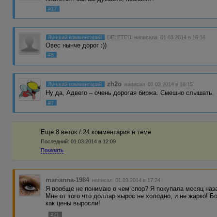
#17
Лучший комментарий
DELETED
написала 01.03.2014 в 16:16
Овес нынче дорог :))
#8
zh2o
Лучший комментарий
написал 01.03.2014 в 16:15
Ну да, Адвего – очень дорогая биржа. Смешно слышать.
#7
Еще 8 веток / 24 комментария в темe
Последний:
01.03.2014 в 12:09
Показать
marianna-1984
написал 01.03.2014 в 17:24
Я вообще не понимаю о чем спор? Я покупала месяц назад 
Мне от того что доллар вырос не холодно, и не жарко! Б
как цены выросли!
#21