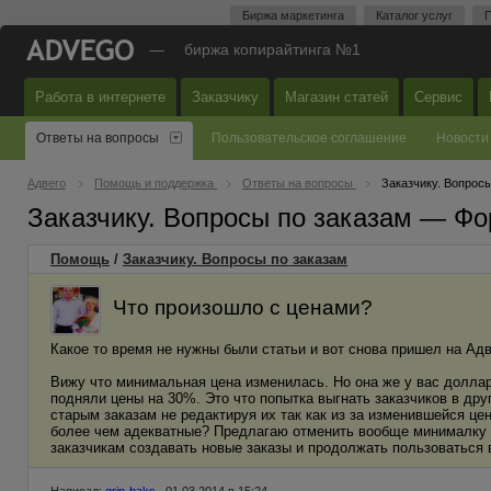
Биржа маркетинга
Каталог услуг
П
—
биржа копирайтинга №1
Работа в интернете
Заказчику
Магазин статей
Сервис
Ответы на вопросы
Пользовательское соглашение
Новости
Адвего
Помощь и поддержка
Ответы на вопросы
Заказчику. Вопросы
Заказчику. Вопросы по заказам — Фо
Помощь
/
Заказчику. Вопросы по заказам
Что произошло с ценами?
Какое то время не нужны были статьи и вот снова пришел на Адв
Вижу что минимальная цена изменилась. Но она же у вас доллар
подняли цены на 30%. Это что попытка выгнать заказчиков в др
старым заказам не редактируя их так как из за изменившейся цен
более чем адекватные? Предлагаю отменить вообще минималку и
заказчикам создавать новые заказы и продолжать пользоваться