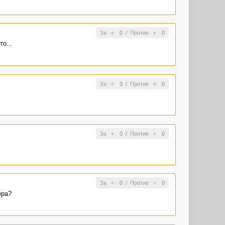
За
0
/
Против
0
о...
За
0
/
Против
0
За
0
/
Против
0
За
0
/
Против
0
ера?