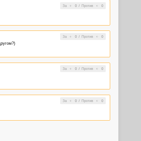
За
0
/
Против
0
За
0
/
Против
0
другом?)
За
0
/
Против
0
За
0
/
Против
0