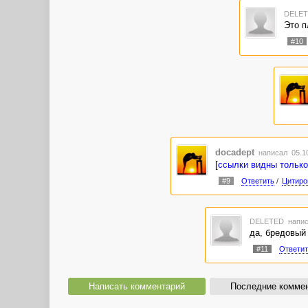
DELE
Это п
#10
docadept
написал 05.10
[
ссылки видны только
#9
Ответить
/
Цитиро
DELETED
напис
да, бредовый 
#11
Ответит
Написать комментарий
Последние комме