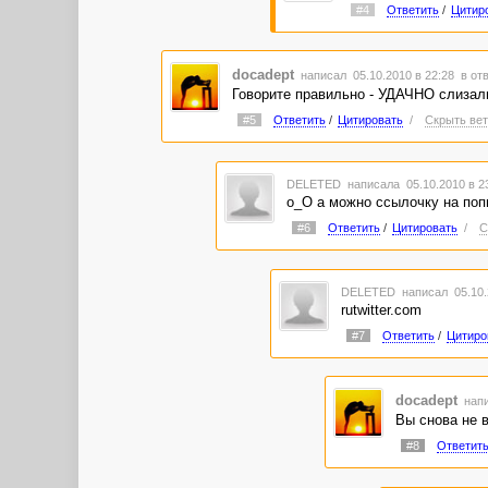
#4
Ответить
/
Цитир
docadept
написал 05.10.2010 в 22:28
в от
Говорите правильно - УДАЧНО слизали,
#5
Ответить
/
Цитировать
/
Скрыть вет
DELETED
написала 05.10.2010 в 
о_О а можно ссылочку на попы
#6
Ответить
/
Цитировать
/
С
DELETED
написал 05.10.
rutwitter.com
#7
Ответить
/
Цитиро
docadept
напи
Вы снова не в
#8
Ответит