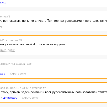
овать
вет на #1
 вот, скажем, попытки слизать Твиттер так успешными и не стали, так чт
ку
23:08
в ответ на #5
тку слизать твиттер? А то я еще не видела..
крыть ветку
2010 в 23:14
в ответ на #6
вать
/
Скрыть ветку
сал 05.10.2010 в 23:42
в ответ на #7
 тему, причем здесь рейтинг и блог русскоязычных пользователей твитт
ь
/
Цитировать
/
Скрыть ветку