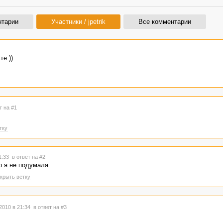
нтарии
Участники / jpetrik
Все комментарии
те ))
т на #1
тку
21:33
в ответ на #2
то я не подумала
крыть ветку
2010 в 21:34
в ответ на #3