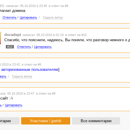
TED
написал 05.10.2010 в 23:45
в ответ на #8
лагиат домена
Ответить
/
Цитировать
/
Скрыть ветку
docadept
написал 06.10.2010 в 01:19
в ответ на #10
Спасибо, что пояснили, надеюсь, Вы поняли, что разговор немного о 
#12
Ответить
/
Цитировать
.2010 в 23:42
в ответ на #6
 авторизованным пользователям
]
вать
/
Скрыть ветку
ала 05.10.2010 в 23:47
в ответ на #9
сайт :-\
ь
/
Цитировать
нтарии
Участники / jpetrik
Все комментарии