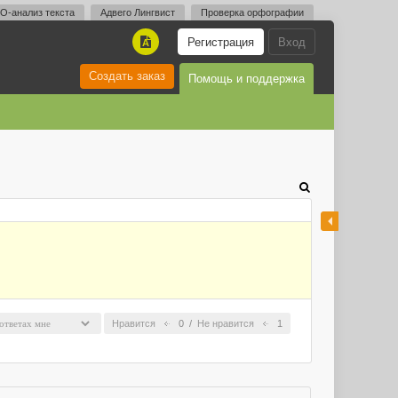
O-анализ текста
Адвего Лингвист
Проверка орфографии
Регистрация
Вход
A
Создать заказ
Помощь и поддержка
Нравится
0
/
Не нравится
1