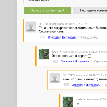
Комментарии
Написать комментарий
Последние комме
DELETED
написала 04.10.2010 в 21:24
То, с чего аккуратно сплагиатили сайт Вконтак
Социальная сеть
#1
Ответить
/
Цитировать
/
Скрыть ветку
jpetrik
написала 04.10.2010 в 21:25
в отве
Это не плагиат, а рерайт.)))
#2
Ответить
/
Цитировать
/
Скрыть ве
DELETED
написала 04.10.2010 в 
ахах, отлично сказано :) что-
#3
Ответить
/
Цитировать
/
С
jpetrik
написала 04.10.
:))