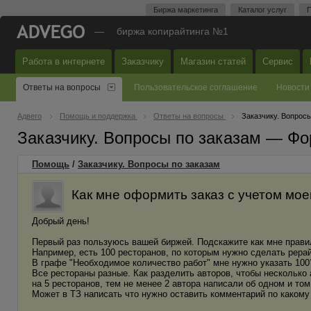
Биржа маркетинга
Каталог услуг
П
—
биржа копирайтинга №1
Работа в интернете
Заказчику
Магазин статей
Сервис
Ответы на вопросы
Пользовательское соглашение
Новости
Адвего
Помощь и поддержка
Ответы на вопросы
Заказчику. Вопросы
Заказчику. Вопросы по заказам — Фо
Помощь
/
Заказчику. Вопросы по заказам
Как мне оформить заказ с учетом мо
Добрый день!
Первый раз пользуюсь вашей биржей. Подскажите как мне правил
Например, есть 100 ресторанов, по которым нужно сделать рерай
В графе "Необходимое количество работ" мне нужно указать 100
Все рестораны разные. Как разделить авторов, чтобы несколько 
на 5 ресторанов, тем не менее 2 автора написали об одном и то
Может в ТЗ написать что нужно оставить комментарий по какому