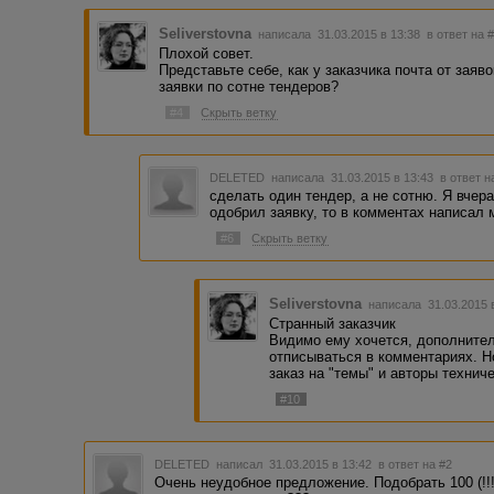
Seliverstovna
написала 31.03.2015 в 13:38
в ответ на 
Плохой совет.
Представьте себе, как у заказчика почта от заяв
заявки по сотне тендеров?
#4
Скрыть ветку
DELETED
написала 31.03.2015 в 13:43
в ответ н
сделать один тендер, а не сотню. Я вчера
одобрил заявку, то в комментах написал 
#6
Скрыть ветку
Seliverstovna
написала 31.03.2015 
Странный заказчик
Видимо ему хочется, дополнител
отписываться в комментариях. Н
заказ на "темы" и авторы технич
#10
DELETED
написал 31.03.2015 в 13:42
в ответ на #2
Очень неудобное предложение. Подобрать 100 (!!!