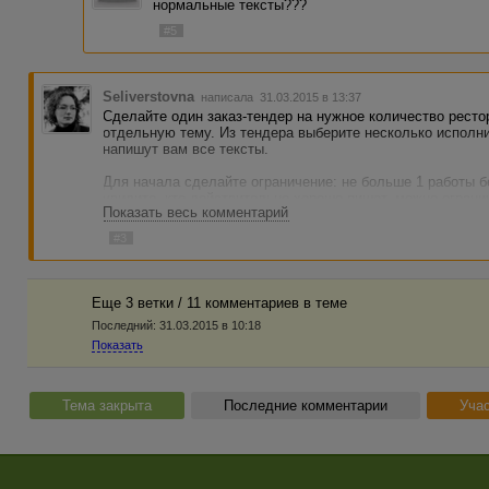
нормальные тексты???
#5
Seliverstovna
написала 31.03.2015 в 13:37
Сделайте один заказ-тендер на нужное количество ресто
отдельную тему. Из тендера выберите несколько исполни
напишут вам все тексты.
Для начала сделайте ограничение: не больше 1 работы бе
увидите, кто действительно хорошо пишет, можно ограни
Показать весь комментарий
заказа можно будет корректировать список исполнителей
#3
Еще 3 ветки / 11 комментариев в темe
Последний:
31.03.2015 в 10:18
Показать
Тема закрыта
Последние комментарии
Учас