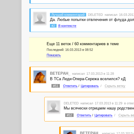
Лучший комментарий
DELETED
написал 16.03.2013
Да. Любые попытки отвлечения от флуда до
#2
В контексте
Еще 11 веток / 60 комментариев в темe
Последний:
16.03.2013 в 08:52
Показать
BETEPAH_
написал 17.03.2013 в 11:28
В ТСа Леди-Опера-Сережа вселился? хД
#51
Ответить
/
Цитировать
/
Скрыть ветку
DELETED
написал 17.03.2013 в 11:29
в отве
Мы всячески отрицаем нашу родствен
#52
Ответить
/
Цитировать
/
Скрыть ве
BETEPAH_
написал 17.03.2013 