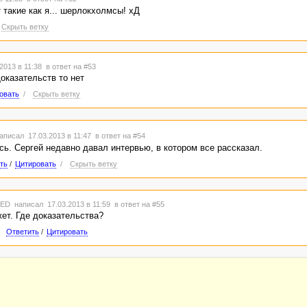
 такие как я... шерлокхолмсы! хД
Скрыть ветку
2013 в 11:38
в ответ на #53
оказательств то нет
овать
/
Скрыть ветку
аписал 17.03.2013 в 11:47
в ответ на #54
ь. Сергей недавно давал интервью, в котором все рассказал.
ть
/
Цитировать
/
Скрыть ветку
TED
написал 17.03.2013 в 11:59
в ответ на #55
ет. Где доказательства?
Ответить
/
Цитировать