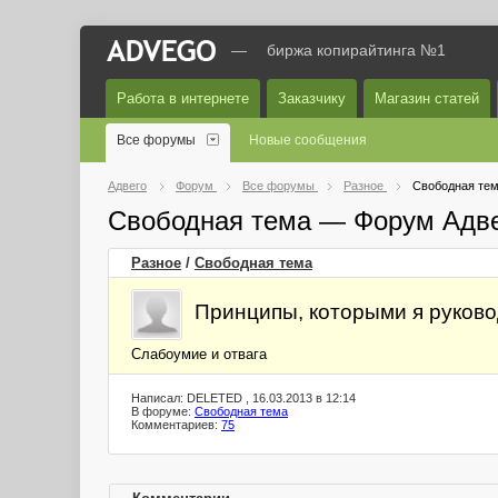
—
биржа копирайтинга №1
Работа в интернете
Заказчику
Магазин статей
Все форумы
Новые сообщения
Адвего
Форум
Все форумы
Разное
Свободная те
Свободная тема — Форум Адв
Разное
/
Свободная тема
Принципы, которыми я руково
Слабоумие и отвага
Написал: DELETED , 16.03.2013 в 12:14
В форуме:
Свободная тема
Комментариев:
75