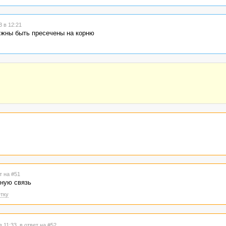
 в 12:21
лжны быть пресечены на корню
т на #51
ную связь
тку
в 11:33
в ответ на #52