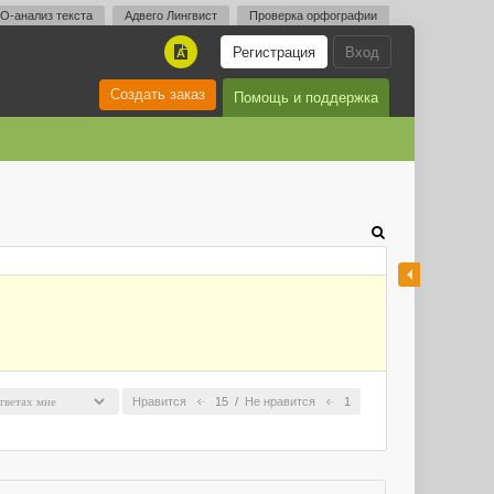
O-анализ текста
Адвего Лингвист
Проверка орфографии
Регистрация
Вход
A
Создать заказ
Помощь и поддержка
Нравится
15
/
Не нравится
1