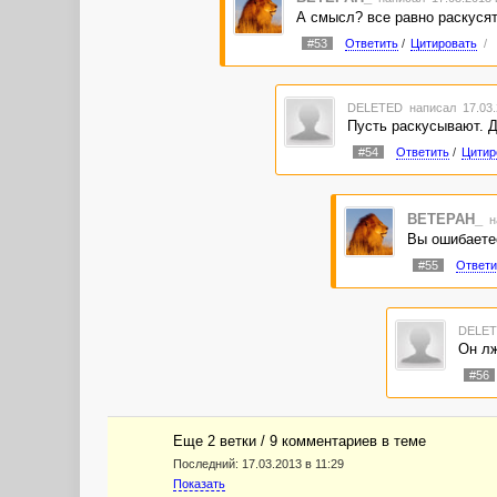
А смысл? все равно раскусят
#53
Ответить
/
Цитировать
/
DELETED
написал 17.03.
Пусть раскусывают. Д
#54
Ответить
/
Цитир
BETEPAH_
н
Вы ошибаетес
#55
Ответи
DELE
Он лж
#56
Еще 2 ветки / 9 комментариев в темe
Последний:
17.03.2013 в 11:29
Показать