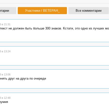
нтарии
Участники / BETEPAH_
Все комментарии
 в 21:31
екст не должен быть больше 300 знаков. Кстати, это одно из лучших мо
 в 13:24
 в 13:06
енять друг на друга по очереди
 в 12:48
оумия