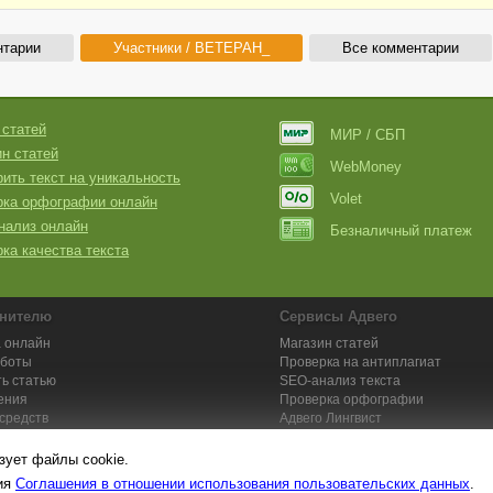
нтарии
Участники / BETEPAH_
Все комментарии
 статей
МИР / СБП
н статей
WebMoney
ить текст на уникальность
Volet
рка орфографии онлайн
нализ онлайн
Безналичный платеж
ка качества текста
нителю
Сервисы Адвего
 онлайн
Магазин статей
аботы
Проверка на антиплагиат
ь статью
SEO-анализ текста
ения
Проверка орфографии
средств
Адвего
Лингвист
кции для исполнителей
Заказ контента и услуг
зует файлы cookie.
вия
Соглашения в отношении использования пользовательских данных
.