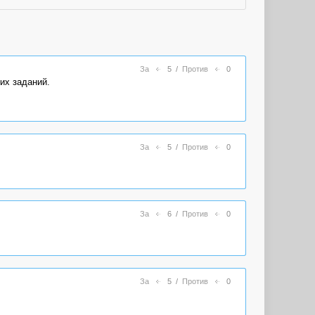
За
5
/
Против
0
их заданий.
За
5
/
Против
0
За
6
/
Против
0
За
5
/
Против
0