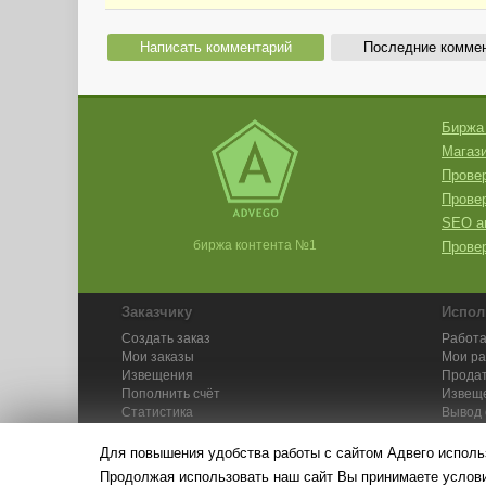
Написать комментарий
Последние комме
Биржа
Магази
Провер
Прове
SEO а
биржа контента №1
Провер
Заказчику
Испол
Создать заказ
Работа
Мои заказы
Мои р
Извещения
Продат
Пополнить счёт
Извещ
Статистика
Вывод 
API
Инстру
Для повышения удобства работы с сайтом Адвего исполь
Продолжая использовать наш сайт Вы принимаете усло