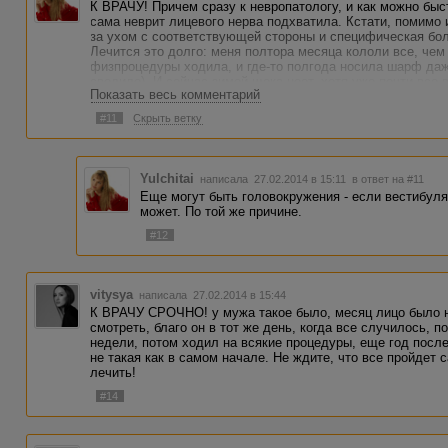
К ВРАЧУ! Причем сразу к невропатологу, и как можно быст
сама неврит лицевого нерва подхватила. Кстати, помимо
за ухом с соответствующей стороны и специфическая боль 
Лечится это долго: меня полтора месяца кололи все, чем
физпроцедуры ходила, и где-то полгода носила шарф даж
сводило). И сейчас зимой щека ноет, хотя уже почти все 
Показать весь комментарий
вовремя подхватили, - могло так и остаться. А у вас же 
срочно!
#11
Скрыть ветку
Yulchitai
написала 27.02.2014 в 15:11
в ответ на #11
Еще могут быть головокружения - если вестибуля
может. По той же причине.
#12
vitysya
написала 27.02.2014 в 15:44
К ВРАЧУ СРОЧНО! у мужа такое было, месяц лицо было на
смотреть, благо он в тот же день, когда все случилось, 
недели, потом ходил на всякие процедуры, еще год после
не такая как в самом начале. Не ждите, что все пройдет 
лечить!
#14