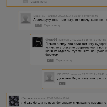
интернете.
#5
Скрыть ветку
DELETED
написал 27.02.2014 в 15:39
в ответ на #5
А если руку тянет или ногу, то к врачу, конечно,
#13
Скрыть ветку
diego86
написал 27.02.2014 в 15:47
в ответ на
Я имел в виду, что если там ногу судоро
уснув, то это все не смертельное, а вот 
шейным отделом, тут мешкать не нужно и 
форумах.
#16
Скрыть ветку
DELETED
написал 27.02.2014 в 15:48
Да правы Вы, я пошутила просто
#18
Cariaca
написала 27.02.2014 в 15:01
я б уже бегала по всем больницам с криками о помощи. с