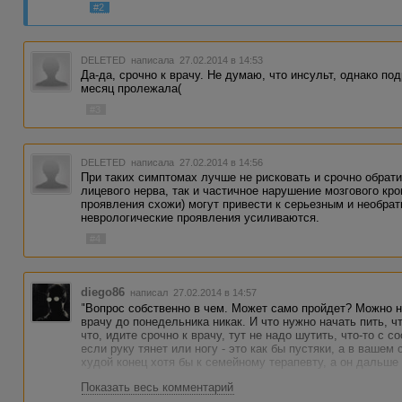
#2
DELETED
написала 27.02.2014 в 14:53
Да-да, срочно к врачу. Не думаю, что инсульт, однако по
месяц пролежала(
#3
DELETED
написала 27.02.2014 в 14:56
При таких симптомах лучше не рисковать и срочно обрати
лицевого нерва, так и частичное нарушение мозгового кр
проявления схожи) могут привести к серьезным и необр
неврологические проявления усиливаются.
#4
diego86
написал 27.02.2014 в 14:57
"Вопрос собственно в чем. Может само пройдет? Можно н
врачу до понедельника никак. И что нужно начать пить, ч
что, идите срочно к врачу, тут не надо шутить, что-то с 
если руку тянет или ногу - это как бы пустяки, а в вашем
худой конец хотя бы к семейному терапевту, а он дальше
Показать весь комментарий
П. С. Я не медик, но дам совет, с такими симптомами нес