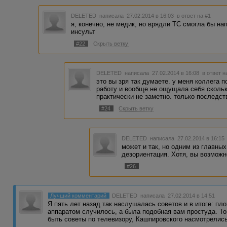
DELETED
написала 27.02.2014 в 16:03
в ответ на #1
я, конечно, не медик, но врядли ТС смогла бы на
инсульт
#22
Скрыть ветку
DELETED
написала 27.02.2014 в 16:08
в ответ н
это вы зря так думаете. у меня коллега п
работу и вообще не ощущала себя скольк
практически не заметно. только последст
#24
Скрыть ветку
DELETED
написала 27.02.2014 в 16:1
может и так, но одним из главны
дезориентация. Хотя, вы возможн
#26
Лучший комментарий
DELETED
написала 27.02.2014 в 14:51
Я пять лет назад так наслушалась советов и в итоге: пл
аппаратом случилось, а была подобная вам простуда. Топ
быть советы по телевизору, Кашпировского насмотрелис