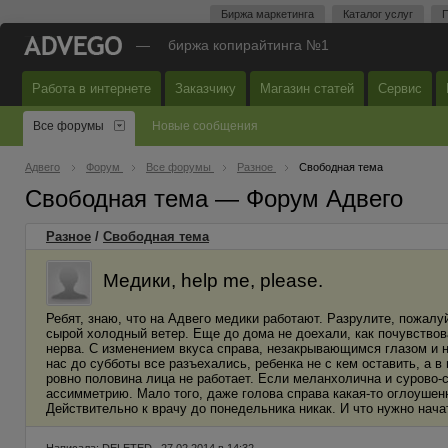
Биржа маркетинга
Каталог услуг
П
—
биржа копирайтинга №1
Работа в интернете
Заказчику
Магазин статей
Сервис
Все форумы
Новые сообщения
Адвего
Форум
Все форумы
Разное
Свободная тема
Свободная тема — Форум Адвего
Разное
/
Свободная тема
Медики, help me, please.
Ребят, знаю, что на Адвего медики работают. Разрулите, пожалу
сырой холодный ветер. Еще до дома не доехали, как почувствов
нерва. С изменением вкуса справа, незакрывающимся глазом и н
нас до субботы все разъехались, ребенка не с кем оставить, а в
ровно половина лица не работает. Если меланхолична и сурово-с
ассимметрию. Мало того, даже голова справа какая-то оглоушен
Действительно к врачу до понедельника никак. И что нужно нача