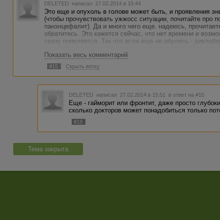
DELETED
написал 27.02.2014 в 15:44
Это еще и опухоль в голове может быть, и проявления э
(чтобы прочувствовать ужжосс ситуации, почитайте про
панэнцефалит). Да и много чего еще. надеюсь, прочитаете
обратитесь. Это кажется сейчас, что нет времени и возмож
сразу появляется. Так что если еще не обулись - диклобе
ортофен - на выбор что-то одно) таблетку выпивайте и ду
Показать весь комментарий
вызвать или на худой конец в скорую позвонить. Выздора
#15
Скрыть ветку
DELETED
написал 27.02.2014 в 15:51
в ответ на #15
Еще - гайморит или фронтит, даже просто глубоки
сколько докторов может понадобиться только пот
#19
Тема закрыта