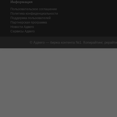
Информация
Пользовательское соглашение
Политика конфиденциальности
Поддержка пользователей
Партнерская программа
Новости Адвего
Сервисы Адвего
© Адвего — биржа контента №1. Копирайтинг, рерайти