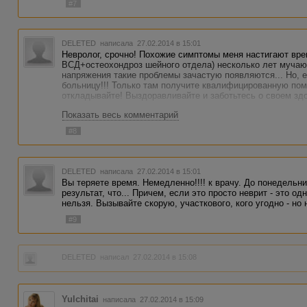
#7
DELETED
написала 27.02.2014 в 15:01
Невролог, срочно! Похожие симптомы меня настигают вре
ВСД+остеохондроз шейного отдела) несколько лет мучаюс
напряжения такие проблемы зачастую появляются... Но, е
больницу!!! Только там получите квалифицированную пом
откладывайте! Выздоравливайте и заботьтесь о своем здо
Показать весь комментарий
#8
DELETED
написала 27.02.2014 в 15:01
Вы теряете время. Немедленно!!!! к врачу. До понедель
результат, что... Причем, если это просто неврит - это од
нельзя. Вызывайте скорую, участкового, кого угодно - но 
#9
DELETED
написал 27.02.2014 в 15:08
Yulchitai
написала 27.02.2014 в 15:09