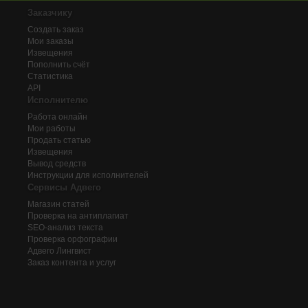
Заказчику
Создать заказ
Мои заказы
Извещения
Пополнить счёт
Статистика
API
Исполнителю
Работа онлайн
Мои работы
Продать статью
Извещения
Вывод средств
Инструкции для исполнителей
Сервисы Адвего
Магазин статей
Проверка на антиплагиат
SEO-анализ текста
Проверка орфографии
Адвего
Лингвист
Заказ контента и услуг