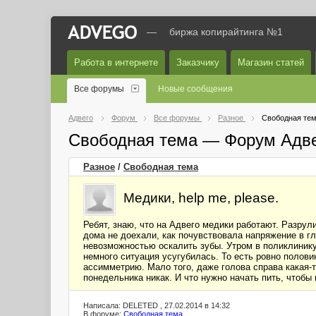
—
биржа копирайтинга №1
Работа в интернете
Заказчику
Магазин статей
Все форумы
Новые сообщения
Адвего
Форум
Все форумы
Разное
Свободная те
Свободная тема — Форум Адв
Разное
/
Свободная тема
Медики, help me, please.
Ребят, знаю, что на Адвего медики работают. Разрул
дома не доехали, как почувствовала напряжение в г
невозможностью оскалить зубы. Утром в поликлинику н
немного ситуация усугубилась. То есть ровно полови
ассимметрию. Мало того, даже голова справа какая-
понедельника никак. И что нужно начать пить, чтобы
Написала: DELETED , 27.02.2014 в 14:32
В форуме:
Свободная тема