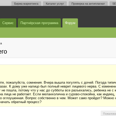
Биржа маркетинга
Каталог услуг
Проверка на антиплагиат
SE
Сервис
Партнёрская программа
Форум
ма
его
ите, пожалуйста, сомнения. Вчера вышла погулять с дочей. Погода типи
лазах. К дому уже налицо был полный неврит лицевого нерва. С измене
е пошла, потому что у нас до субботы все разъехались, ребенка не с ке
на лица не работает. Если меланхолична и сурово-спокойна, как индеец,
то оглоушенная. Вопрос собственно в чем. Может само пройдет? Можно н
 начать обратный процесс?
Пожалова