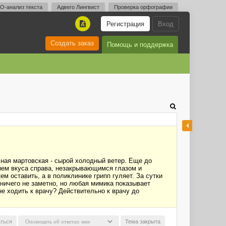
O-анализ текста
Адвего Лингвист
Проверка орфографии
Регистрация
Вход
A
Создать заказ
Помощь и поддержка
чная мартовская - сырой холодный ветер. Еще до
нием вкуса справа, незакрывающимся глазом и
м оставить, а в поликлинике грипп гуляет. За сутки
 ничего не заметно, но любая мимика показывает
е ходить к врачу? Действительно к врачу до
ться
Тема закрыта