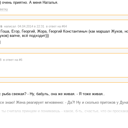
) очень приятно. А меня Наталья.
ветку
s
написал 04.04.2014 в 22:31
в ответ на #64
, Гоша, Егор, Георгий, Жора, Георгий Константиныч (как маршал Жуков, н
уков) вапче, всё подходит)))
38
в ответ на #6
 рыба свежая? - Ну, бабуль, она же живая. - Я тоже живая..
се знаю! Жена реагирует мгновенно: - Да?! Ну и сколько притоков у Дун
ть ты считала принцем и понимаешь - какое, б-ть, счастье, что он проскак
е кролик, в ней будет холодно! - Ничего, кролик ходил в ней всю жизнь,