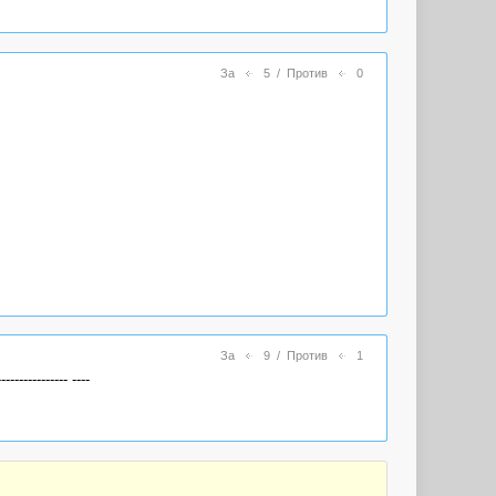
За
5
/
Против
0
За
9
/
Против
1
--------- ----