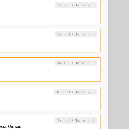
За
0
/
Против
0
За
1
/
Против
0
За
0
/
Против
0
За
11
/
Против
0
За
0
/
Против
0
ием. Он, как