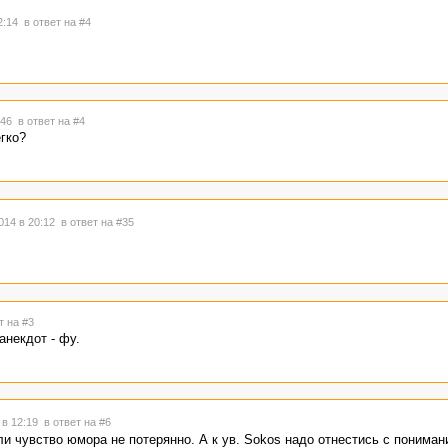
12:14
в ответ на #4
6:46
в ответ на #4
гко?
014 в 20:12
в ответ на #35
т на #3
анекдот - фу.
 в 12:19
в ответ на #6
ли чувство юмора не потерянно. А к ув. Sokos надо отнестись с пониман