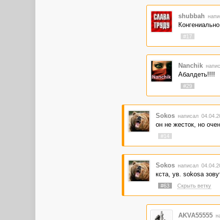
shubbah
напи
Конгениально
#17
Nanchik
напис
Абалдеть!!!!
#29
Sokos
написал 04.04.2
он не жесток, но оче
#14
Sokos
написал 04.04.2
кста, ув. sokosа зов
#63
Скрыть ветку
AKVA55555
на