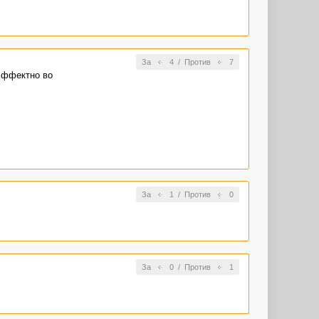
За
4
/
Против
7
эффектно во
За
1
/
Против
0
За
0
/
Против
1