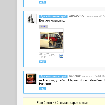
#30
AKVA55555
Лучший комментарий
написала 04.04
Вот это жизненно.
#49.1
621x473, jpeg
110 Kb
#49
Nanchik
Лучший комментарий
написала 04.04.201
— Говорят, у тебя с Маринкой ceкc был? — Ну... —
Новости
...
#31
Еще 2 ветки / 2 комментария в темe