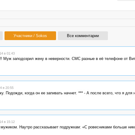
Участники / Sokos
Все комментарии
4 в 01:43
!! Муж заподозрил жену в неверности. СМС разные в её телефоне от Ви
4 в 20:55
 Подожди, когда он ее запивать начнет. *** - А после всего, что я для 
4 в 15:12
м мужиком. Наутро рассказывает подружкам: «С ровесниками больше ник