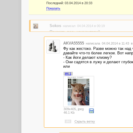
Последний:
03.04.2014 в 20:33
Показать
Sokos
написал 04.04.2014 в 00:19
Показать весь комментарий
AKVA55555
написала 04.04.2014 в 11:43
в
Фу как жестоко. Разве можно так над
давайте что-то более легкое. Вот нап
- Как йоги делают клизму?
- Они садятся в лужу и делают глубок
или
#4.1
309x405, jpeg
46.1 Kb
#4
Скрыть ветку