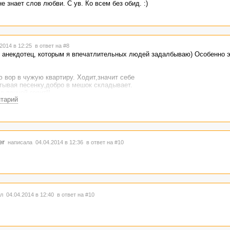
е знает слов любви. С ув. Ко всем без обид. :)
2014 в 12:25
в ответ на #8
н анекдотец, которым я впечатлительных людей задалбываю) Особенно 
ю вор в чужую квартиру. Ходит,значит себе
тывая песенку,добро в мешок складывает.
в ванной горит!!
нтарий
рался,заглядывает в дверь.
елая ванна сгущенки!!!
ок на пол бросает,бежит на кухню за ложкой,
щенку наворачивать...
er
написала 04.04.2014 в 12:36
в ответ на #10
мого дна,и вдруг видит - сидит на дне маленькая
 девочка с двумя косичками.
 спрашивает у нее:
! Прыщи давлю!
л 04.04.2014 в 12:40
в ответ на #10