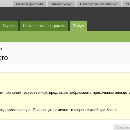
Биржа маркетинга
Каталог услуг
Проверка на антиплагиат
SE
Сервис
Партнёрская программа
Форум
ма
его
ым причинам, естественно), предлагаю забрасывать прикольные анекдоты
 поднимает левую. Прапорщик замечает в шеренге двойную брешь:
Пожалова