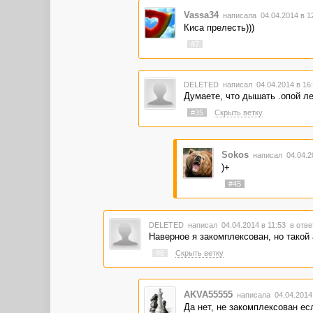
Vassa34
написала 04.04.2014 в 
Киса прелесть)))
#7
DELETED
написал 04.04.2014 в 1
Думаете, что дышать .опой ле
#35
Скрыть ветку
Sokos
написал 04.04.2
)+
#45
DELETED
написал 04.04.2014 в 11:53
в отве
Наверное я закомплексован, но такой 
#6
Скрыть ветку
AKVA55555
написала 04.04.2014
Да нет, не закомплексован ес