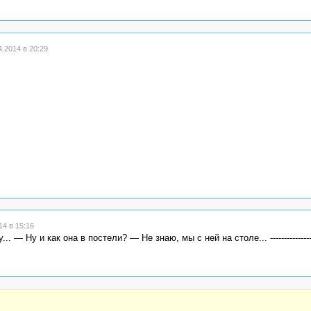
.2014 в 20:29
4 в 15:16
 Ну и как она в постели? — Не знаю, мы с ней на столе... ---------------------