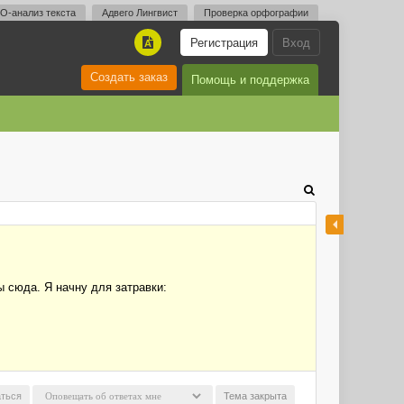
O-анализ текста
Адвего Лингвист
Проверка орфографии
Регистрация
Вход
A
Создать заказ
Помощь и поддержка
 сюда. Я начну для затравки:
ться
Тема закрыта