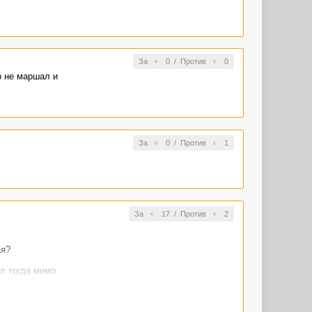
За
0
/
Против
0
о не маршал и
За
0
/
Против
1
За
17
/
Против
2
ая?
ал тогда мимо
 не замёрз!