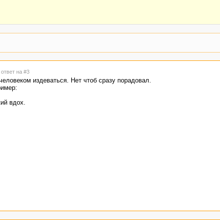
 ответ на #3
 человеком издеваться. Нет чтоб сразу порадовал.
ример:
ий вдох.