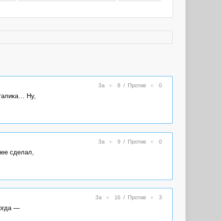
За
8
/
Против
0
талика… Ну,
За
9
/
Против
0
нее сделал,
За
16
/
Против
3
огда —