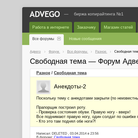
—
биржа копирайтинга №1
Работа в интернете
Заказчику
Магазин статей
Все форумы
Новые сообщения
Адвего
Форум
Все форумы
Разное
Свободная те
Свободная тема — Форум Адв
Разное
/
Свободная тема
Анекдоты-2
Поскольку тему с анекдотами закрыли (по неизвестн
Прапорщик построил роту.
- Проверка состояния обуви. Правую ногу - вверх!
Все поднимают правую ногу, один солдат по ошибке
- Кто это там поднял обе ноги?!
Написал: DELETED , 03.04.2014 в 23:56
В форуме:
Свободная тема