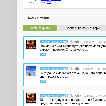
Комментариев:
121
Комментарии
Тема закрыта
Последние комментарии
Nanchik
Лучший комментарий
написала 05.04.201
Это мой любимый анекдот уже пару месяцев!
думает, проверю. Сказал жене
...
#68
Nikulka
Лучший комментарий
написала 04.04.201
Никогда не смеши человека, жующего печеньку.
она, представьте
...
#53
Nanchik
Лучший комментарий
написала 04.04.201
18-летняя девушка провела ночь с 40-летни
представляете, час прелюдии, час
...