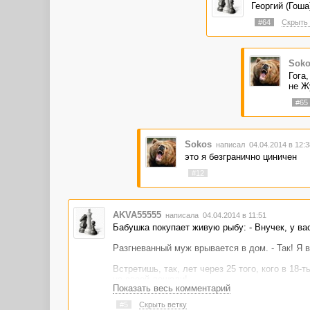
Георгий (Гоша
#64
Скрыть 
Soko
Гога
не Ж
#65
Sokos
написал 04.04.2014 в 12:
это я безгранично циничен
#12
AKVA55555
написала 04.04.2014 в 11:51
Бабушка покупает живую рыбу: - Внучек, у вас
Разгневанный муж врывается в дом. - Так! Я в
Встретишь, так, лет через 25 того, кого в 18-
на своей лошади!
Показать весь комментарий
Мужчина дарит женщине шубу. - Дорогой, это ж
#5
Скрыть ветку