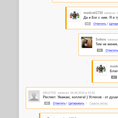
medcet1710
написал 0
Да и Бог с ним. Я и 
#4
Ответить
/
Цитир
Sokos
написал
Тем не менее
#6
Ответит
medc
Благ
#7
DELETED
написал 04.04.2014 в 23:02
Респект. Уважаю, коллега!:) Успехов - от души
#5
Ответить
/
Цитировать
/
Скрыть ветку