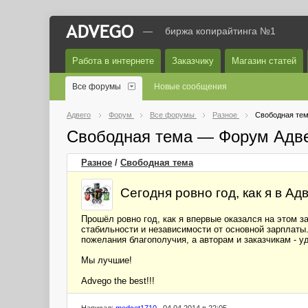
—
биржа копирайтинга №1
Работа в интернете
Заказчику
Магазин статей
Все форумы
Новые сообщения
Адвего
Форум
Все форумы
Разное
Свободная те
Свободная тема — Форум Адв
Разное
/
Свободная тема
Сегодня ровно год, как я в Ад
Прошёл ровно год, как я впервые оказался на этом з
стабильности и независимости от основной зарплаты.
пожелания благополучия, а авторам и заказчикам - у
Мы лучшие!
Advego the best!!!