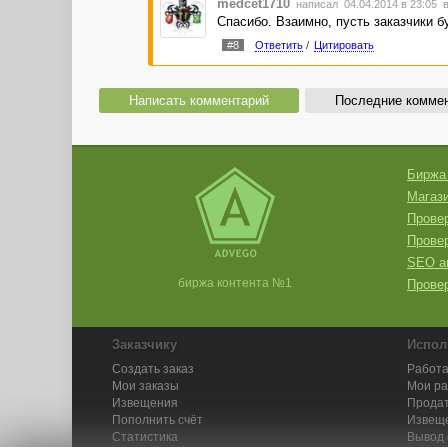
medcet1710
написал 04.04.2014 в 23:05
в
Спасибо. Взаимно, пусть заказчики 
#8
Ответить
/
Цитировать
Написать комментарий
Последние комме
Биржа
Магази
Провер
Прове
SEO а
биржа контента №1
Провер
Заказчику
Испол
Создать заказ
Работа
Мои заказы
Мои р
Извещения
Продат
Пополнить счёт
Извещ
Статистика
Вывод 