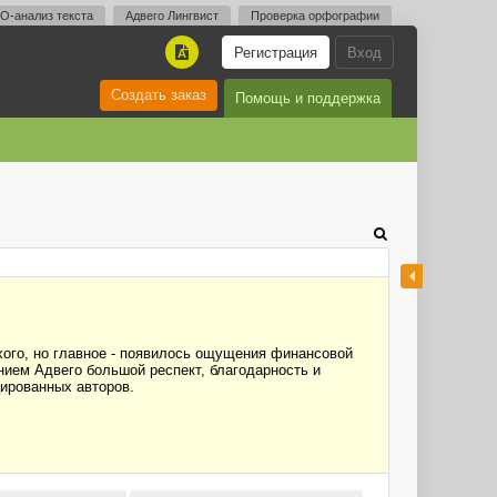
O-анализ текста
Адвего Лингвист
Проверка орфографии
Регистрация
Вход
A
Создать заказ
Помощь и поддержка
охого, но главное - появилось ощущения финансовой
анием Адвего большой респект, благодарность и
цированных авторов.