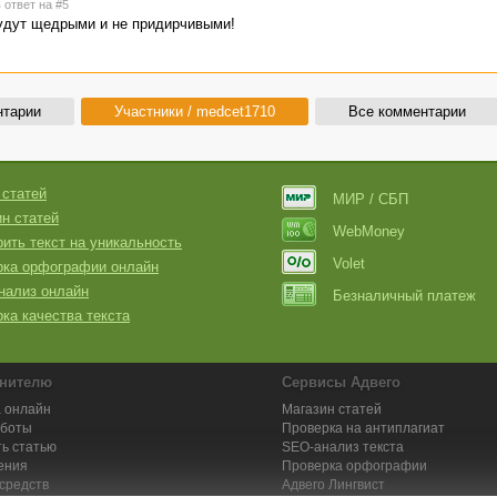
 ответ на #5
будут щедрыми и не придирчивыми!
нтарии
Участники / medcet1710
Все комментарии
 статей
МИР / СБП
н статей
WebMoney
ить текст на уникальность
Volet
рка орфографии онлайн
нализ онлайн
Безналичный платеж
ка качества текста
нителю
Сервисы Адвего
 онлайн
Магазин статей
аботы
Проверка на антиплагиат
ь статью
SEO-анализ текста
ения
Проверка орфографии
средств
Адвего
Лингвист