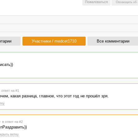
Пожаловаться
нтарии
Участники / medcet1710
Все комментарии
исать))
 ответ на #1
чем, какая разница, главное, что этот год не прошёл зря.
тку
00
в ответ на #2
 пРаздравить))
крыть ветку