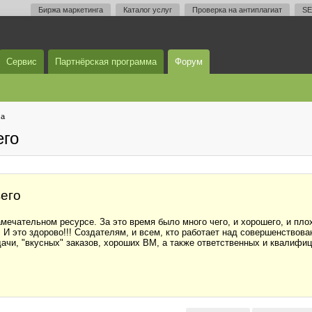
Биржа маркетинга
Каталог услуг
Проверка на антиплагиат
SE
Сервис
Партнёрская программа
Форум
ма
его
вего
амечательном ресурсе. За это время было много чего, и хорошего, и пл
 И это здорово!!! Создателям, и всем, кто работает над совершенствов
дачи, "вкусных" заказов, хороших ВМ, а также ответственных и квалифи