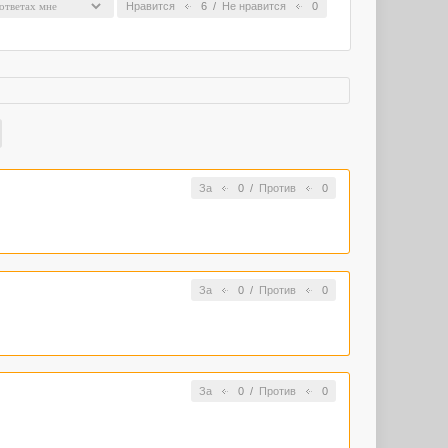
Нравится
6
/
Не нравится
0
За
0
/
Против
0
За
0
/
Против
0
За
0
/
Против
0