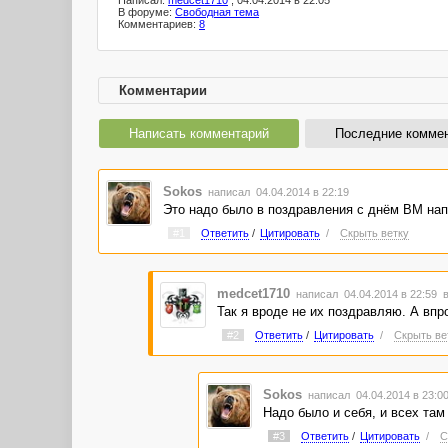
Написал:
medcet1710
, 04.04.2014 в 22:05
В форуме:
Свободная тема
Комментариев:
8
Комментарии
Написать комментарий
Последние комме
Sokos
написал 04.04.2014 в 22:19
Это надо было в поздравления с днём ВМ нап
#1
Ответить
/
Цитировать
/
Скрыть ветку
medcet1710
написал 04.04.2014 в 22:59
в
Так я вроде не их поздравляю. А впро
#2
Ответить
/
Цитировать
/
Скрыть ве
Sokos
написал 04.04.2014 в 23:
Надо было и себя, и всех там
#3
Ответить
/
Цитировать
/
С