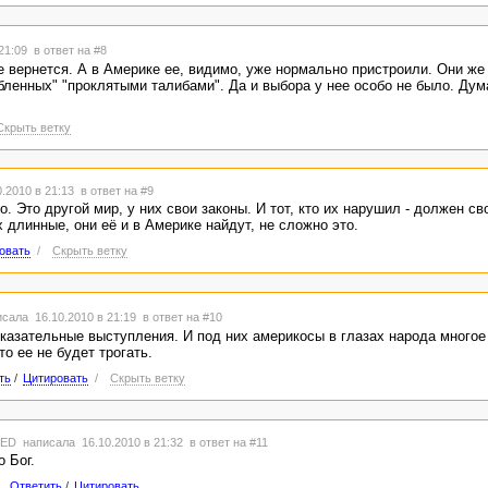
 21:09
в ответ на #8
 вернется. А в Америке ее, видимо, уже нормально пристроили. Они же
бленных" "проклятыми талибами". Да и выбора у нее особо не было. Дум
Скрыть ветку
.2010 в 21:13
в ответ на #9
. Это другой мир, у них свои законы. И тот, кто их нарушил - должен св
х длинные, они её и в Америке найдут, не сложно это.
овать
/
Скрыть ветку
сала 16.10.2010 в 21:19
в ответ на #10
оказательные выступления. И под них америкосы в глазах народа многое
то ее не будет трогать.
ть
/
Цитировать
/
Скрыть ветку
TED
написала 16.10.2010 в 21:32
в ответ на #11
о Бог.
Ответить
/
Цитировать