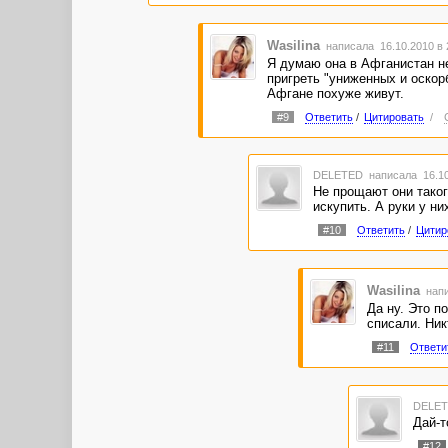
Wasilina
написала 16.10.2010 в
Я думаю она в Афганистан не
пригреть "униженных и оскор
Афгане похуже живут.
#9
Ответить
/
Цитировать
/
DELETED
написала 16.10
Не прощают они такого
искупить. А руки у ни
#10
Ответить
/
Цитир
Wasilina
напи
Да ну. Это п
списали. Ник
#11
Ответи
DELE
Дай-т
#12