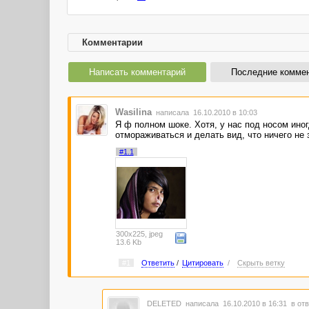
Комментарии
Написать комментарий
Последние комме
Wasilina
написала 16.10.2010 в 10:03
Я ф полном шоке. Хотя, у нас под носом ино
отмораживаться и делать вид, что ничего не
#1.1
300x225, jpeg
13.6 Kb
#1
Ответить
/
Цитировать
/
Скрыть ветку
DELETED
написала 16.10.2010 в 16:31
в отв