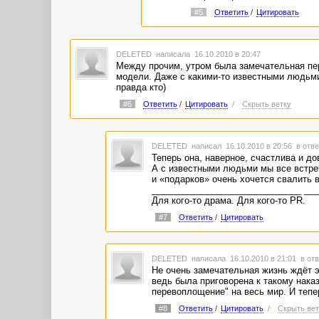
#5
Ответить
/
Цитировать
DELETED
написала 16.10.2010 в 20:47
Между прочим, утром была замечательная пер
модели. Даже с какими-то известными людьми
правда кто)
#6
Ответить
/
Цитировать
/
Скрыть ветку
DELETED
написал 16.10.2010 в 20:56
в отве
Теперь она, наверное, счастлива и до
А с известными людьми мы все встреч
и «подарков» очень хочется свалить в
______________________________ __
Для кого-то драма. Для кого-то PR.
#7
Ответить
/
Цитировать
DELETED
написала 16.10.2010 в 21:01
в отв
Не очень замечательная жизнь ждёт эт
ведь была приговорена к такому нак
перевоплощение" на весь мир. И тепе
#8
Ответить
/
Цитировать
/
Скрыть вет