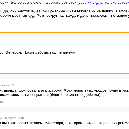
ории. Более всего склонна верить вот этой [
ссылки видны только автор
. Да, они жестокие, да, они ужасные и нам никогда их не понять. Самое 
оворил местный суд. Хотя вокруг нас каждый день происходят не менее
ор. Вечером. После работы, под пельмени.
твет на #2
, правда, шокировала эта история. Хотя моральных уродов полно в каж
 возможность выпендриться (блин, еле слово подобрала).
тку
0:45
в ответ на #4
 вы тоже насмотрелись телевизора, в котором каждая вторая программа 