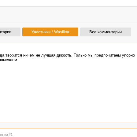
нтарии
Участники / Wasilina
Все комментарии
гда творится ничем не лучшая дикость. Только мы предпочитаем упорно
 замечаем.
ет на #1