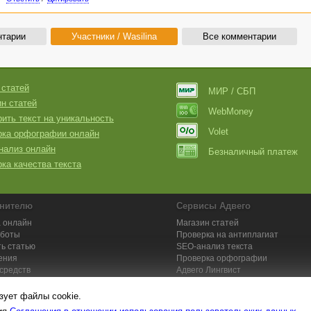
нтарии
Участники / Wasilina
Все комментарии
 статей
МИР / СБП
н статей
WebMoney
ить текст на уникальность
Volet
рка орфографии онлайн
нализ онлайн
Безналичный платеж
ка качества текста
нителю
Сервисы Адвего
 онлайн
Магазин статей
аботы
Проверка на антиплагиат
ь статью
SEO-анализ текста
ения
Проверка орфографии
средств
Адвего
Лингвист
кции для исполнителей
Заказ контента и услуг
зует файлы cookie.