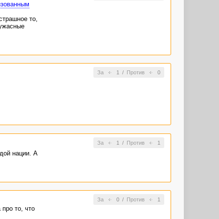
изованным
страшное то,
 ужасные
За
1
/
Против
0
За
1
/
Против
1
дой нации. А
За
0
/
Против
1
про то, что