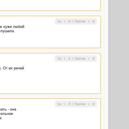
За
0
/
Против
0
не хуже любой
ослушала
За
1
/
Против
0
. От их речей
За
3
/
Против
0
ить - она
тельное
м.