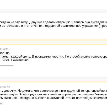
едача на эту тему. Девушке сделали операцию и теперь она выглядит 
 встречалась и кто-то из них подарил ей великолепное украшение ( пр
т на #6
вольна.
аемся каждый день. В программе «вести». По второй кнопке телевизора
 Тибет. Пожизненно.
_________
ет на #6
у девочку. Не думаю, что соотечественники дадут ей теперь спокойно ж
азанию судом. А вот средства массовой информации распиарили "замеча
рь жизнь её, никогда не бывшая счастливой, станет настоящим кошмаро
ку