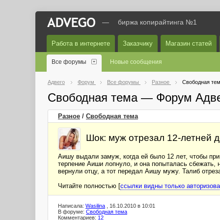
—
биржа копирайтинга №1
Работа в интернете
Заказчику
Магазин статей
Все форумы
Новые сообщения
Адвего
Форум
Все форумы
Разное
Свободная те
Свободная тема — Форум Адв
Разное
/
Свободная тема
Шок: муж отрезал 12-летней д
Аишу выдали замуж, когда ей было 12 лет, чтобы пр
терпение Аиши лопнуло, и она попыталась сбежать, н
вернули отцу, а тот передал Аишу мужу. Талиб отреза
Читайте полностью [
ссылки видны только авторизов
Написала:
Wasilina
, 16.10.2010 в 10:01
В форуме:
Свободная тема
Комментариев:
12