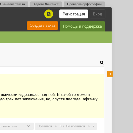
O-анализ текста
Адвего Лингвист
Проверка орфографии
Регистрация
Вход
A
Создать заказ
Помощь и поддержка
всячески издевалась над ней. В какой-то момент
о трех лет заключения, но, спустя полгода, афганку
Нравится
0
/
Не нравится
7