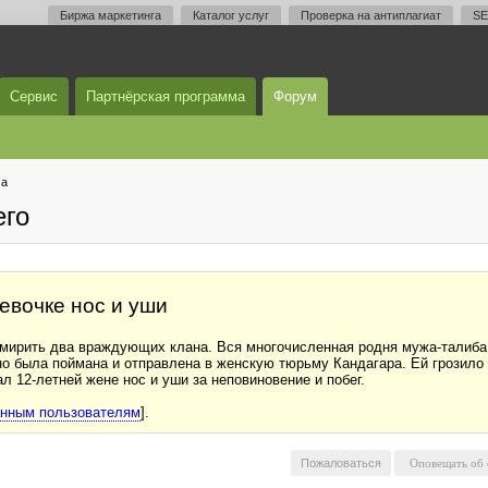
Биржа маркетинга
Каталог услуг
Проверка на антиплагиат
SE
Сервис
Партнёрская программа
Форум
ма
его
евочке нос и уши
имирить два враждующих клана. Вся многочисленная родня мужа-талиба 
о была поймана и отправлена в женскую тюрьму Кандагара. Ей грозило д
л 12-летней жене нос и уши за неповиновение и побег.
анным пользователям
].
Пожаловаться