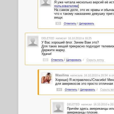
Я уже читала несколько версий её ист
пользователям
]
На самом деле, это их нравы и обычаи
что к такому наказанию девушку приг
вещи.
#3
Ответить
/
Цитировать
DELETED
написал 16.10.2010 в 16:25
У Вас хороший блог. Зачем Вам это?
Для таких вещей прекрасно подходит телевиз
Держите марку.
Удачи!
#2
Ответить
/
Цитировать
/
Скрыть ветку
Wasilina
написала 16.10.2010 в 20:34
в о
Хорошо) Я исправлюсь!Спасибо! Меня
для америкосов это просто отличная
#4
Ответить
/
Цитировать
/
Скрыть ве
DELETED
написал 16.10.2010 в 2
Причём здесь американцы или
американцы плохие.