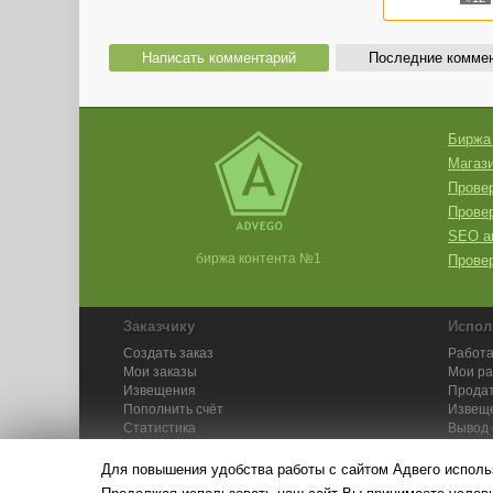
Написать комментарий
Последние комме
Биржа
Магази
Провер
Прове
SEO а
биржа контента №1
Провер
Заказчику
Испол
Создать заказ
Работа
Мои заказы
Мои р
Извещения
Продат
Пополнить счёт
Извещ
Статистика
Вывод 
API
Инстру
Для повышения удобства работы с сайтом Адвего исполь