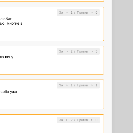
За
1
/
Против
0
 любят
аю, многие в
За
2
/
Против
3
ою вину
За
1
/
Против
1
 себе уже
За
2
/
Против
0