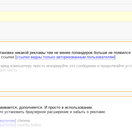
тановки никакой рекламы тем не менее попандеров больше не появился 
 ссылке [
ссылки видны только авторизованным пользователям
]
 вред компьютеру просто игнорируйте это сообщение и продолжайте уст
дет чисто.
звивается, дополняется. И просто в использовании.
то установить браузерное расширение и забыть о рекламе.
ователям
] chrome
ователям
] mozilla firefox
ователям
] opera