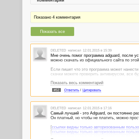
Комментарии
Показано 4 комментария
Показать все
DELETED
написал 12.01.2015 в 15:39
Мне очень помог программа adguard, после ус
можно скачать из официального сайта по этой
Если пишет что это программа может нанести
скачки можете проверить антивирусом, все бу
Показать весь комментарий
#52
Ответить
/
Цитировать
DELETED
написал 12.01.2015 в 17:16
Самый лучший - это Adguard, он постоянно ра
Он платный, но чтобы не платить, можно прос
[
ссылки видны только авторизованным польз
[
ссылки видны только авторизованным польз
[
ссылки видны только авторизованным польз