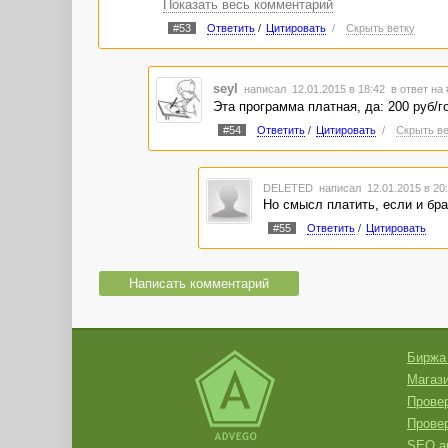
Показать весь комментарий
[
ссылки видны только авторизованным польз
[
ссылки видны только авторизованным польз
#53
Ответить
/
Цитировать
/
Скрыть ветку
seyl
написал 12.01.2015 в 18:42
в ответ на 
Эта программа платная, да: 200 руб/г
#54
Ответить
/
Цитировать
/
Скрыть ве
DELETED
написал 12.01.2015 в 2
Но смысл платить, если и бра
#55
Ответить
/
Цитировать
Написать комментарий
Биржа
Магази
Провер
Прове
SEO а