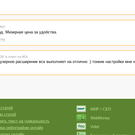
ователям
] safari
ователям
] yandex browser
#53
од. Мизерная цена за удобства.
тку
0:38
в ответ на #54
узерное расширение все выполняет на отлично :) тонкие настройки мне 
 статей
МИР / СБП
н статей
WebMoney
ить текст на уникальность
Volet
рка орфографии онлайн
нализ онлайн