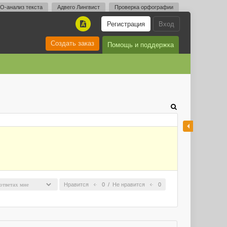
O-анализ текста
Адвего Лингвист
Проверка орфографии
Регистрация
Вход
A
Создать заказ
Помощь и поддержка
Нравится
0
/
Не нравится
0