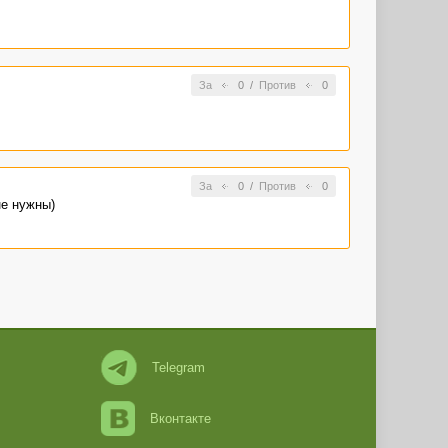
За
0
/
Против
0
За
0
/
Против
0
не нужны)
Telegram
Вконтакте