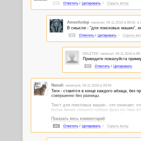
#1
Ответить
/
Цитировать
/
Скрыть ветку
Amenhotep
написал 04.11.2010 в 08:56
в 
В смысле - "для поисковых машин", е
#2
Ответить
/
Цитировать
/
Скрыть вет
DELETED
написал 04.11.2010 в 09
Приведите пожалуйста пример
#3
Ответить
/
Цитировать
Nanali
написала 04.11.2010 в 09:54
Теги - ставятся в конце каждого абзаца, без 
совершенно без разницы.
Текст для поисковых машин - это означает, ч
более-менее связного набора фраз по теме (к
машин, а вот наоборот - не всегда. Так что н
Показать весь комментарий
длинные предложения, а ключевик ставьте в с
#4
Ответить
/
Цитировать
/
Скрыть ветку