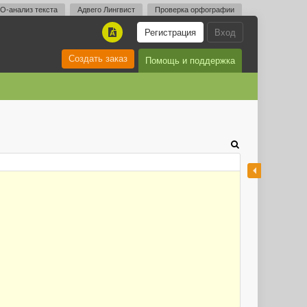
O-анализ текста
Адвего Лингвист
Проверка орфографии
Регистрация
Вход
A
Создать заказ
Помощь и поддержка