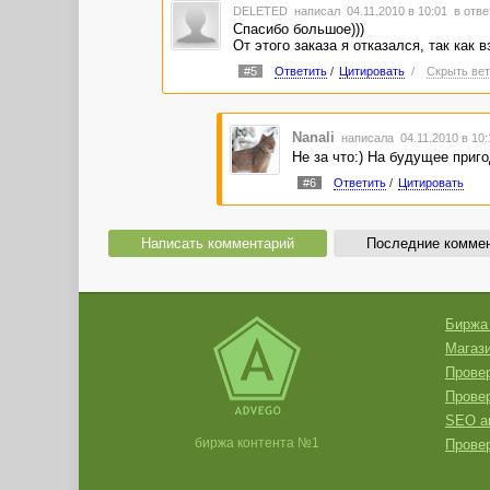
DELETED
написал 04.11.2010 в 10:01
в отве
Спасибо большое)))
От этого заказа я отказался, так как 
#5
Ответить
/
Цитировать
/
Скрыть вет
Nanali
написала 04.11.2010 в 10
Не за что:) На будущее приго
#6
Ответить
/
Цитировать
Написать комментарий
Последние комме
Биржа
Магази
Провер
Прове
SEO а
биржа контента №1
Провер