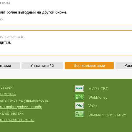
т на #4
взял более выгодный на другой бирже.
ку
:15
в ответ на #5
дится.
нтарии
Участники / 3
Все комментарии
Рас
 статей
МИР / СБП
н статей
WebMoney
ить текст на уникальность
Volet
рка орфографии онлайн
нализ онлайн
Безналичный платеж
ка качества текста