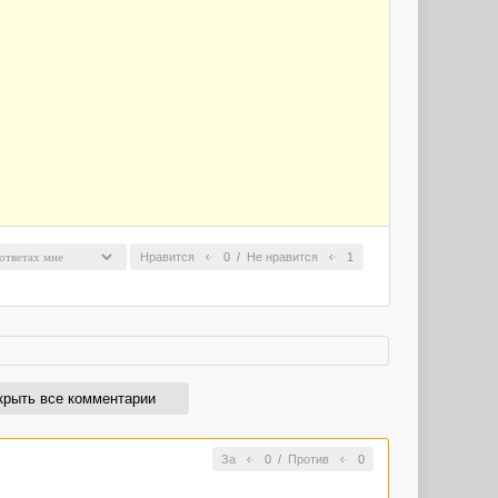
Нравится
0
/
Не нравится
1
крыть все комментарии
За
0
/
Против
0