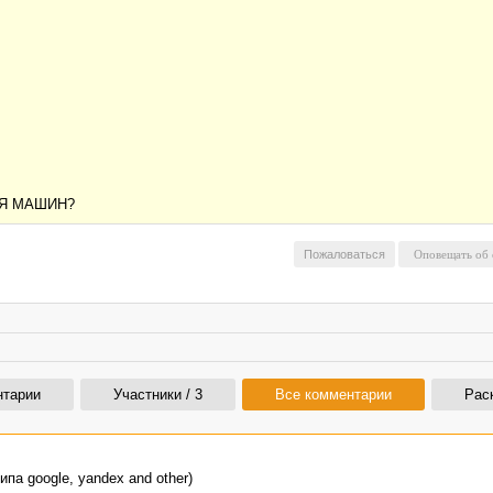
ЛЯ МАШИН?
Пожаловаться
нтарии
Участники / 3
Все комментарии
Рас
ипа google, yandeх and other)