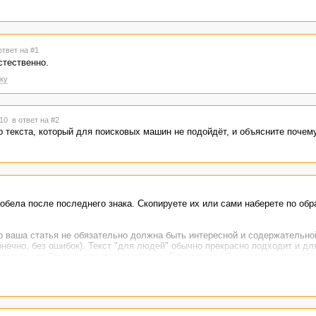
ответ на #1
стественно.
ку
:10
в ответ на #2
 текста, который для поисковых машин не подойдёт, и объясните почему
пробела после последнего знака. Скопируете их или сами наберете по обра
то ваша статья не обязательно должна быть интересной и содержательно
онечно, без ошибок). Текст "для людей" обычно прекрасно подходит и дл
е заморачивайтесь и пишите как обычно. Единственный совет: не употреб
ередине предложения, а не в самом конце или начале.