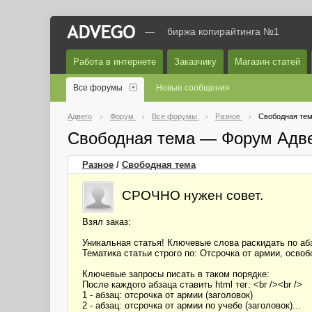
—
биржа копирайтинга №1
Работа в интернете
Заказчику
Магазин статей
Все форумы
Новые сообщения
Адвего
Форум
Все форумы
Разное
Свободная те
Свободная тема — Форум Адв
Разное
/
Свободная тема
СРОЧНО нужен совет.
Взял заказ:
Уникальная статья! Ключевые слова раскидать по абз
Тематика статьи строго по: Отсрочка от армии, осво
Ключевые запросы писать в таком порядке:
После каждого абзаца ставить html тег: <br /><br />
1 - абзац: отсрочка от армии (заголовок)
2 - абзац: отсрочка от армии по учебе (заголовок)...