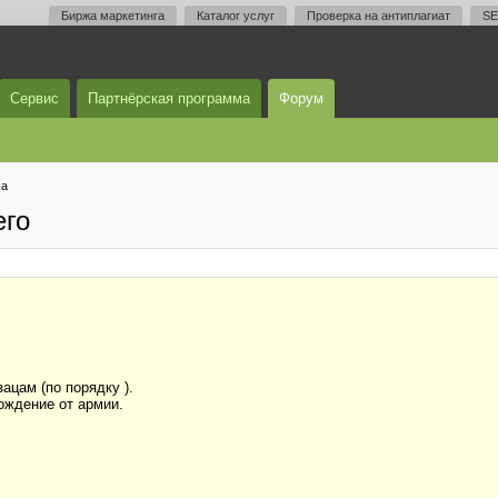
Биржа маркетинга
Каталог услуг
Проверка на антиплагиат
SE
Сервис
Партнёрская программа
Форум
ма
его
ацам (по порядку ).
бождение от армии.