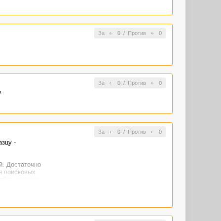
За
0
/
Против
0
За
0
/
Против
0
.
За
0
/
Против
0
зцу -
й. Достаточно
я поисковых
ляйте слишком