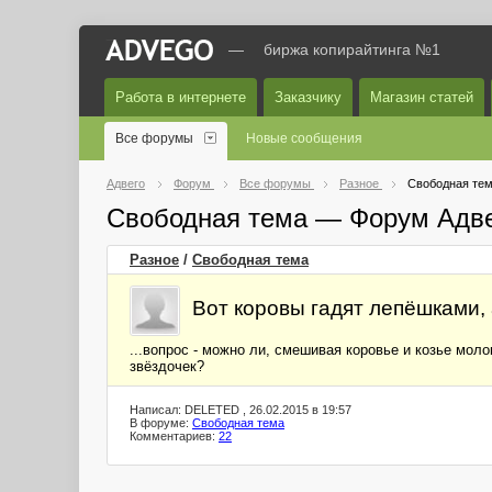
—
биржа копирайтинга №1
Работа в интернете
Заказчику
Магазин статей
Все форумы
Новые сообщения
Адвего
Форум
Все форумы
Разное
Свободная те
Свободная тема — Форум Адв
Разное
/
Свободная тема
Вот коровы гадят лепёшками, 
...вопрос - можно ли, смешивая коровье и козье мо
звёздочек?
Написал: DELETED , 26.02.2015 в 19:57
В форуме:
Свободная тема
Комментариев:
22