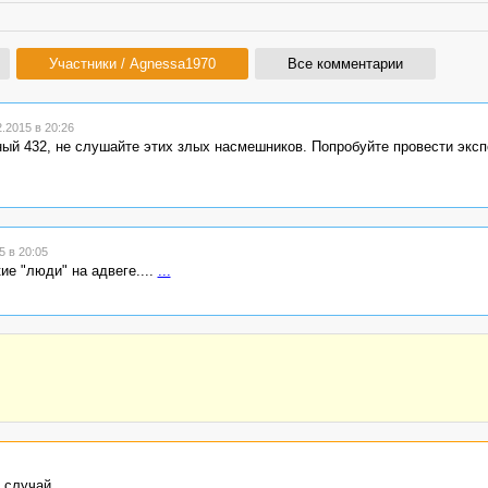
Участники / Agnessa1970
Все комментарии
.2015 в 20:26
ый 432, не слушайте этих злых насмешников. Попробуйте провести эксп
 в 20:05
кие "люди" на адвеге....
...
 случай.