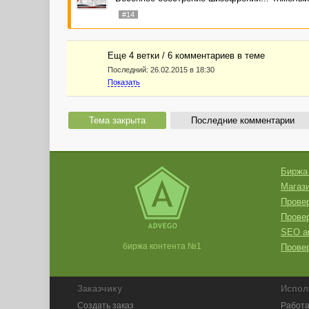
#14
Еще 4 ветки / 6 комментариев в темe
Последний:
26.02.2015 в 18:30
Показать
Тема закрыта
Последние комментарии
Биржа
Магази
Провер
Прове
SEO а
биржа контента №1
Провер
Заказчику
Испол
Создать заказ
Работа