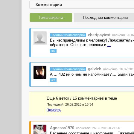
Комментарии
Тема закрыта
Последние комментарии
cheripaytext
Лучший комментарий
написал 26.02
Вы несправедливы к человеку! Любознательн
обратного. Съешьте лепешки и
...
#5
galvich
Лучший комментарий
написала 26.02.2015
А ... 432 ни о чем не напоминает?.....Были та
#2
Еще 6 веток / 15 комментариев в темe
Последний:
26.02.2015 в 16:34
Показать
Agnessa1970
написала 26.02.2015 в 21:56
Весеннее обострение шизофрении... Тяжелый