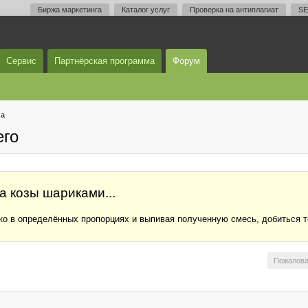
Биржа маркетинга
Каталог услуг
Проверка на антиплагиат
SE
Сервис
Партнёрская программа
Форум
ма
его
а козы шариками...
локо в определённых пропорциях и выпивая полученную смесь, добиться 
Пожалова