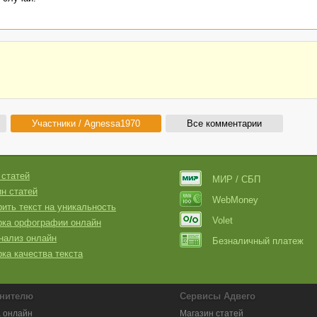
Участники / Agnessa1970
Все комментарии
 статей
МИР / СБП
н статей
WebMoney
ить текст на уникальность
Volet
рка орфографии онлайн
нализ онлайн
Безналичный платеж
ка качества текста
нителю
Сервисы Адвего
 онлайн
Магазин статей