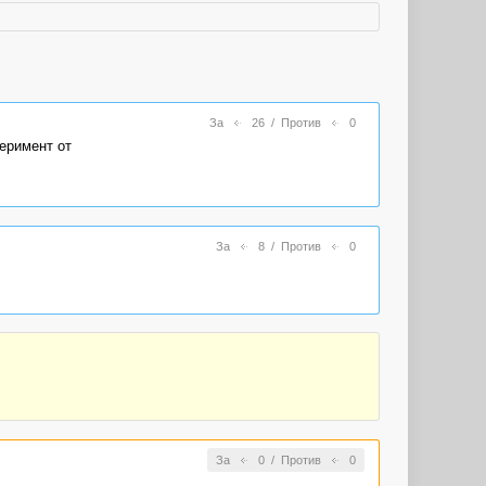
За
26
/
Против
0
еримент от
За
8
/
Против
0
За
0
/
Против
0