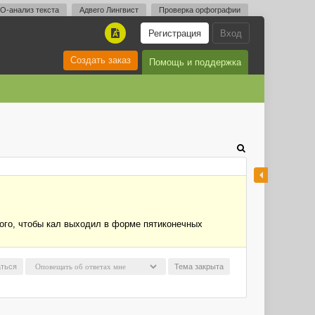
O-анализ текста
Адвего Лингвист
Проверка орфографии
Регистрация
Вход
A
Создать заказ
Помощь и поддержка
того, чтобы кал выходил в форме пятиконечных
ться
Тема закрыта