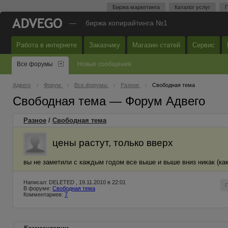
Биржа маркетинга
Каталог услуг
П
—
биржа копирайтинга №1
Работа в интернете
Заказчику
Магазин статей
Сервис
Все форумы
Новые сообщения
Адвего
Форум
Все форумы
Разное
Свободная тема
Свободная тема — Форум Адвего
Разное
/
Свободная тема
цены растут, только вверх
вы не заметили с каждым годом все выше и выше вниз никак (ка
Написал: DELETED , 19.11.2010 в 22:01
В форуме:
Свободная тема
Комментариев:
7