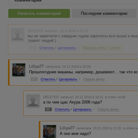
Комментарии
Написать комментарий
Последние комментарии
DELETED
написал 19.11.2010 в 22:21
вы не заметили с каждым годом зарплаты все выше и выш
травят людей )
#1
Ответить
/
Цитировать
/
Показать ветку - 1 ответ
Liliya77
написала 19.11.2010 в 23:58
Прошлогодние машины, например, дешевеют... так что все 
#2
Ответить
/
Цитировать
/
Скрыть ветку
DELETED
написал 20.11.2010 в 18:11
в ответ на #2
а по чем щас Акура 2008 года?
#6
Ответить
/
Цитировать
/
Скрыть ветку
Liliya77
написала 20.11.2010 в 21:01
в ответ н
А оно мне надо?