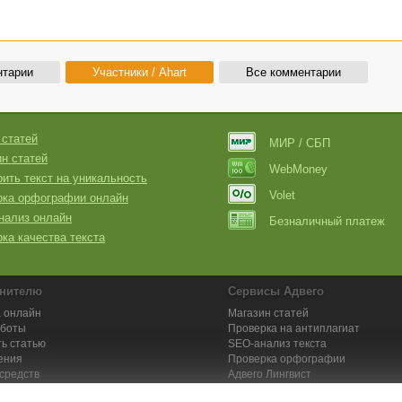
нтарии
Участники / Ahart
Все комментарии
 статей
МИР / СБП
н статей
WebMoney
ить текст на уникальность
Volet
рка орфографии онлайн
нализ онлайн
Безналичный платеж
ка качества текста
нителю
Сервисы Адвего
 онлайн
Магазин статей
аботы
Проверка на антиплагиат
ь статью
SEO-анализ текста
ения
Проверка орфографии
средств
Адвего
Лингвист
кции для исполнителей
Заказ контента и услуг