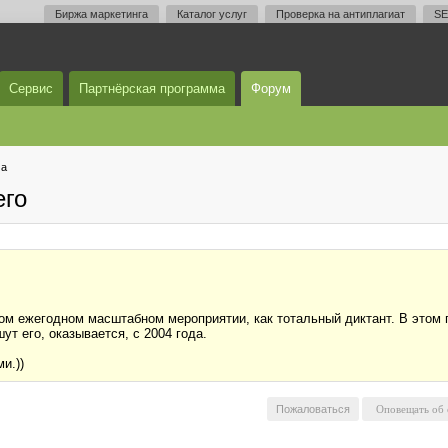
Биржа маркетинга
Каталог услуг
Проверка на антиплагиат
SE
Сервис
Партнёрская программа
Форум
ма
его
ком ежегодном масштабном мероприятии, как тотальный диктант. В этом 
ут его, оказывается, с 2004 года.
и.))
Пожаловаться