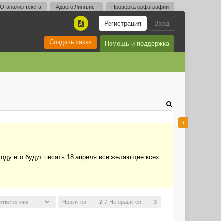
O-анализ текста
Адвего Лингвист
Проверка орфографии
Регистрация
Вход
A
Создать заказ
Помощь и поддержка
году его будут писать 18 апреля все желающие всех
Нравится
2
/
Не нравится
3