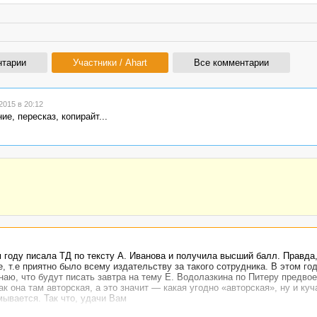
нтарии
Участники / Ahart
Все комментарии
015 в 20:12
ие, пересказ, копирайт...
 году писала ТД по тексту А. Иванова и получила высший балл. Правда
, т.е приятно было всему издательству за такого сотрудника. В этом го
наю, что будут писать завтра на тему Е. Водолазкина по Питеру предвое
к она там авторская, а это значит — какая угодно «авторская», ну и ку
ывается. Так что, удачи Вам