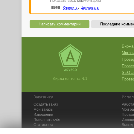
Показать весь комментарий
#18
Ответить
/
Цитировать
Написать комментарий
Последние комме
Биржа
Магази
Провер
Прове
SEO а
биржа контента №1
Провер
Заказчику
Испол
Создать заказ
Работа
Мои заказы
Мои р
Извещения
Продат
Пополнить счёт
Извещ
Статистика
Вывод 
API
Инстру