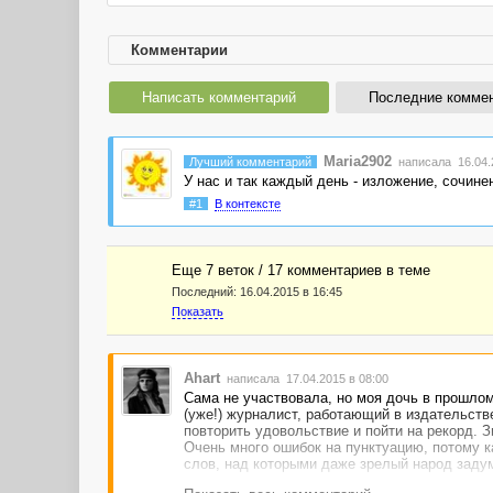
Комментарии
Написать комментарий
Последние комме
Maria2902
Лучший комментарий
написала 16.04.2
У нас и так каждый день - изложение, сочинен
#1
В контексте
Еще 7 веток / 17 комментариев в темe
Последний:
16.04.2015 в 16:45
Показать
Ahart
написала 17.04.2015 в 08:00
Сама не участвовала, но моя дочь в прошлом
(уже!) журналист, работающий в издательстве
повторить удовольствие и пойти на рекорд. З
Очень много ошибок на пунктуацию, потому ка
слов, над которыми даже зрелый народ задум