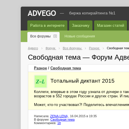
—
биржа копирайтинга №1
Работа в интернете
Заказчику
Магазин статей
Все форумы
Новые сообщения
Адвего
Форум
Все форумы
Разное
Свободная те
Свободная тема — Форум Адв
Разное
/
Свободная тема
Тотальный диктант 2015
Коллеги, впервые в этом году узнала от дочери о та
возрастов в 552 городах России и других стран. И пиш
Может, кто-то участвовал?! Поделитесь впечатлениям
Написала:
ZENA-LENA
, 16.04.2015 в 19:35
В форуме:
Свободная тема
Комментариев:
18