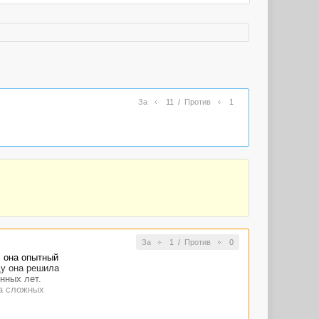
За
11
/
Против
1
За
1
/
Против
0
, она опытный
ду она решила
нных лет.
ча сложных