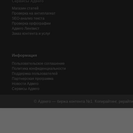
Сервисы Адвего
Магазин статей
Проверка на антиплагиат
SEO-анализ текста
Проверка орфографии
Адвего
Лингвист
Заказ контента и услуг
Информация
Пользовательское соглашение
Политика конфиденциальности
Поддержка пользователей
Партнерская программа
Новости Адвего
Сервисы Адвего
© Адвего — биржа контента №1. Копирайтинг, рерайти