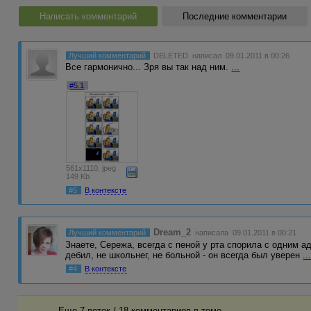
Написать комментарий
Последние комментарии
Лучший комментарий
DELETED
написал 09.01.2011 в 00:26
Все гармонично... Зря вы так над ним.
...
#5.1
561x1110, jpeg
149 Kb
#5
В контексте
Dream_2
Лучший комментарий
написала 09.01.2011 в 00:21
Знаете, Сережа, всегда с пеной у рта спорила с одним а
дебил, не школьнег, не больной - он всегда был уверен
..
#4
В контексте
Еще 7 веток / 18 комментариев в темe