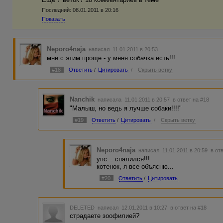
Последний:
08.01.2011 в 20:16
Показать
Neporo4naja
написал 11.01.2011 в 20:53
мне с этим проще - у меня собачка есть!!!
#18
Ответить
/
Цитировать
/
Скрыть ветку
Nanchik
написала 11.01.2011 в 20:57
в ответ на #18
"Малыш, но ведь я лучше собаки!!!!"
#19
Ответить
/
Цитировать
/
Скрыть ветку
Neporo4naja
написал 11.01.2011 в 20:59
в от
упс... спалился!!!
котенок, я все объясню...
#20
Ответить
/
Цитировать
DELETED
написал 12.01.2011 в 10:27
в ответ на #18
страдаете зоофилией?