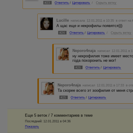
#23
Ответить
/
Цитировать
/
Скрыть ветку
Lucille
написала 12.01.2011 в 10:35
в ответ на 
А щас еще и некрофилы появятся)))
#24
Ответить
/
Цитировать
/
Скрыть ветку
Neporo4naja
написал 12.01.2011 в 
ну некрофилия тоже имеет мест
года похоронить не мог!
#26
Ответить
/
Цитировать
Neporo4naja
написал 12.01.2011 в 17:33
в от
Та скорее всего эт зоофилия от меня стр
#25
Ответить
/
Цитировать
Еще 5 веток / 7 комментариев в темe
Последний:
12.01.2011 в 04:36
Показать