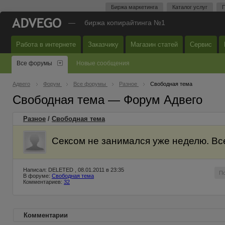
Биржа маркетинга
Каталог услуг
П
—
биржа копирайтинга №1
Работа в интернете
Заказчику
Магазин статей
Сервис
Все форумы
Новые сообщения
Адвего
Форум
Все форумы
Разное
Свободная тема
Свободная тема — Форум Адвего
Разное
/
Свободная тема
Сексом не занимался уже неделю. Все
Написал: DELETED , 08.01.2011 в 23:35
П
В форуме:
Свободная тема
Комментариев:
32
Комментарии