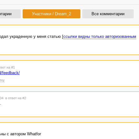
нтарии
Участники / Dream_2
Все комментарии
родал украденную у меня статью [
ссылки видны только авторизованным
твет на #1
d/feedback/
тку
:04
в ответ на #2
.
ьны с автором Whatfor