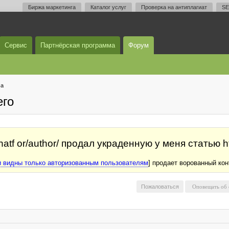
Биржа маркетинга
Каталог услуг
Проверка на антиплагиат
SE
Сервис
Партнёрская программа
Форум
ма
его
hatf or/author/ продал украденную у меня статью http
 видны только авторизованным пользователям
] продает ворованный кон
Пожаловаться