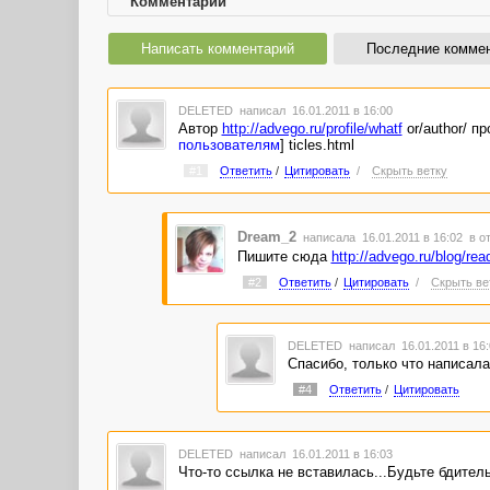
Комментарии
Написать комментарий
Последние комме
DELETED
написал 16.01.2011 в 16:00
Автор
http://advego.ru/profile/whatf
or/author/ п
пользователям
] ticles.html
#1
Ответить
/
Цитировать
/
Скрыть ветку
Dream_2
написала 16.01.2011 в 16:02
в о
Пишите сюда
http://advego.ru/blog/rea
#2
Ответить
/
Цитировать
/
Скрыть ве
DELETED
написал 16.01.2011 в 16
Спасибо, только что написала
#4
Ответить
/
Цитировать
DELETED
написал 16.01.2011 в 16:03
Что-то ссылка не вставилась...Будьте бдител