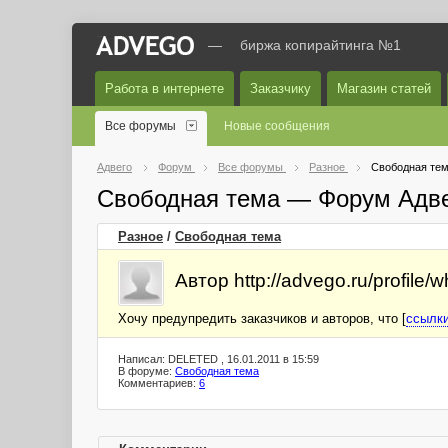
—
биржа копирайтинга №1
Работа в интернете
Заказчику
Магазин статей
Все форумы
Новые сообщения
Адвего
Форум
Все форумы
Разное
Свободная те
Свободная тема — Форум Адв
Разное
/
Свободная тема
Автор http://advego.ru/profile/w
Хочу предупредить заказчиков и авторов, что [
ссылки
Написал: DELETED , 16.01.2011 в 15:59
В форуме:
Свободная тема
Комментариев:
6