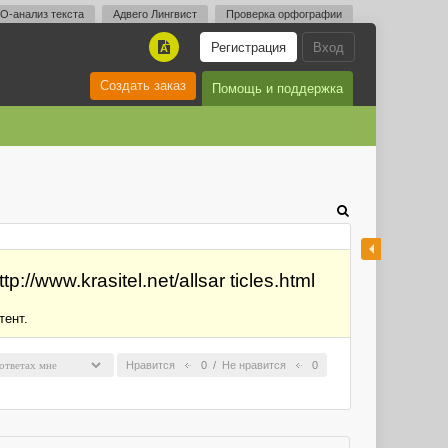
O-анализ текста
Адвего Лингвист
Проверка орфографии
Регистрация
Вход
A
Создать заказ
Помощь и поддержка
://www.krasitel.net/allsar ticles.html
тент.
Нравится
0
/
Не нравится
0