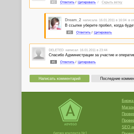
#3
Ответить
/
Цитировать
/
Скрыть ветку
Dream_2
написала 16.01.2011 в 16:04
в о
В ссылке уберите пробел, когда буде
#5
Ответить
/
Цитировать
DELETED
написал 16.01.2011 в 23:44
Спасибо Администрации за участие и оперативн
#6
Ответить
/
Цитировать
Написать комментарий
Последние комме
Биржа
Магази
Провер
Прове
SEO а
биржа контента №1
Провер