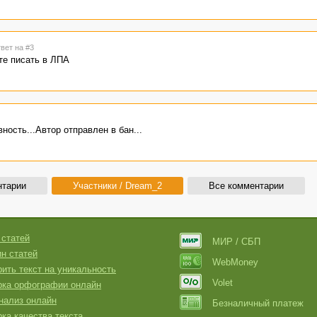
твет на #3
те писать в ЛПА
ость...Автор отправлен в бан...
нтарии
Участники / Dream_2
Все комментарии
 статей
МИР / СБП
н статей
WebMoney
ить текст на уникальность
Volet
рка орфографии онлайн
нализ онлайн
Безналичный платеж
ка качества текста