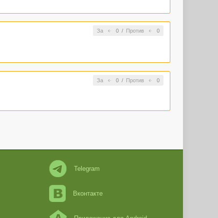
За
0
/
Против
0
За
0
/
Против
0
Telegram
Вконтакте