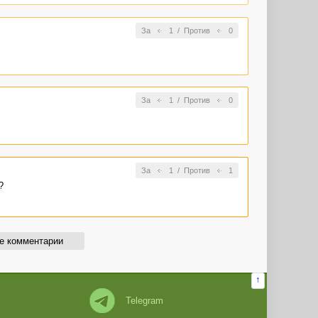
За
1
/
Против
0
За
1
/
Против
0
За
1
/
Против
1
?
е комментарии
↑
Telegram