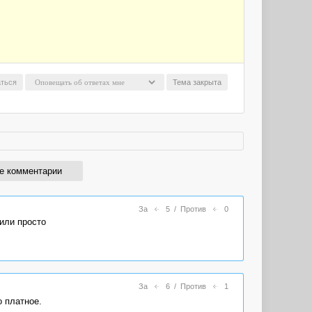
ться
Тема закрыта
е комментарии
За
5
/
Против
0
 или просто
За
6
/
Против
1
 платное.