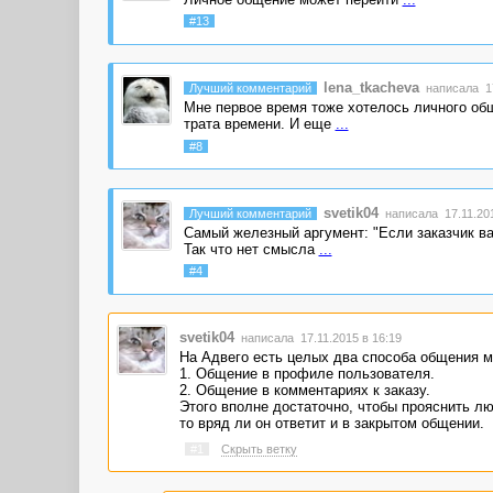
#13
lena_tkacheva
Лучший комментарий
написала 17
Мне первое время тоже хотелось личного общ
трата времени. И еще
...
#8
svetik04
Лучший комментарий
написала 17.11.201
Самый железный аргумент: "Если заказчик вам
Так что нет смысла
...
#4
svetik04
написала 17.11.2015 в 16:19
На Адвего есть целых два способа общения м
1. Общение в профиле пользователя.
2. Общение в комментариях к заказу.
Этого вполне достаточно, чтобы прояснить лю
то вряд ли он ответит и в закрытом общении.
#1
Скрыть ветку