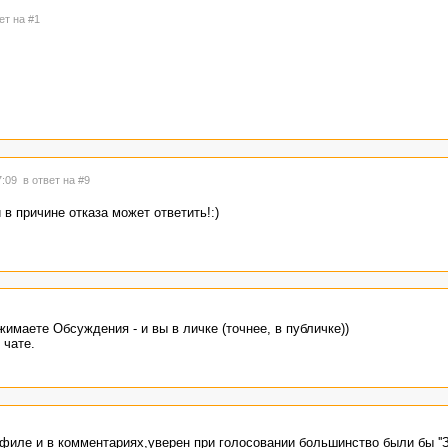
ет на #1
7:09
в ответ на #9
 в причине отказа может ответить!:)
имаете Обсуждения - и вы в личке (точнее, в публичке))
 чате.
иле и в комментариях,уверен при голосовании большинство были бы ''З