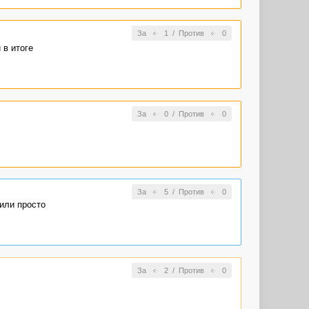
За
1
/
Против
0
 в итоге
За
0
/
Против
0
За
5
/
Против
0
 или просто
За
2
/
Против
0