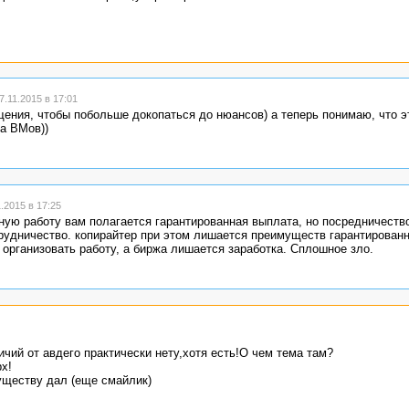
.11.2015 в 17:01
ения, чтобы побольше докопаться до нюансов) а теперь понимаю, что э
а ВМов))
.2015 в 17:25
ную работу вам полагается гарантированная выплата, но посредничество
рудничество. копирайтер при этом лишается преимуществ гарантированн
организовать работу, а биржа лишается заработка. Сплошное зло.
ичий от авдего практически нету,хотя есть!О чем тема там?
х!
уществу дал (еще смайлик)