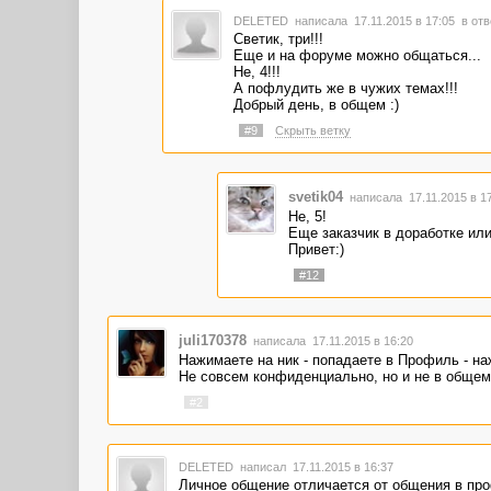
DELETED
написала 17.11.2015 в 17:05
в отв
Светик, три!!!
Еще и на форуме можно общаться...
Не, 4!!!
А пофлудить же в чужих темах!!!
Добрый день, в общем :)
#9
Скрыть ветку
svetik04
написала 17.11.2015 в 1
Не, 5!
Еще заказчик в доработке или
Привет:)
#12
juli170378
написала 17.11.2015 в 16:20
Нажимаете на ник - попадаете в Профиль - наж
Не совсем конфиденциально, но и не в общем
#2
DELETED
написал 17.11.2015 в 16:37
Личное общение отличается от общения в проф