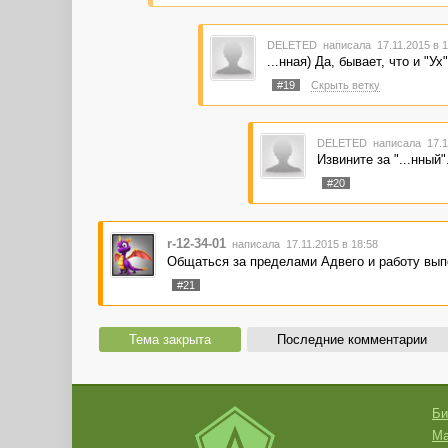
DELETED
написала 17.11.2015 в 
...нная) Да, бывает, что и "Ух"
#19
Скрыть ветку
DELETED
написала 17.1
Извините за "...нный
#20
r-12-34-01
написала 17.11.2015 в 18:58
Общаться за пределами Адвего и работу выпо
#21
Тема закрыта
Последние комментарии
Би
Ма