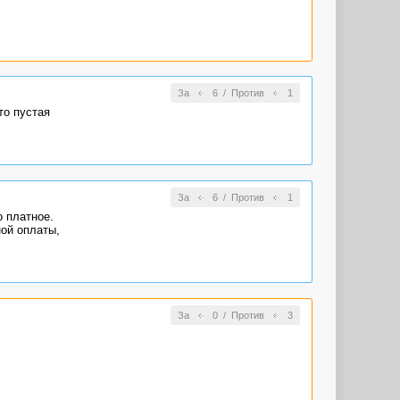
За
6
/
Против
1
то пустая
За
6
/
Против
1
 платное.
ой оплаты,
За
0
/
Против
3