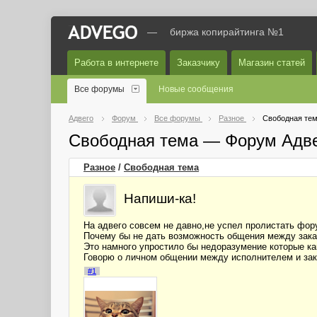
—
биржа копирайтинга №1
Работа в интернете
Заказчику
Магазин статей
Все форумы
Новые сообщения
Адвего
Форум
Все форумы
Разное
Свободная те
Свободная тема — Форум Адв
Разное
/
Свободная тема
Напиши-ка!
На адвего совсем не давно,не успел пролистать фору
Почему бы не дать возможность общения между зака
Это намного упростило бы недоразумение которые к
Говорю о личном общении между исполнителем и зак
#1