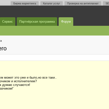
Биржа маркетинга
Каталог услуг
Проверка на антиплагиат
SE
Сервис
Партнёрская программа
Форум
ма
его
м может это уже и было,но все таки..
зчиком и исполнителем?
ак думаю случаются!
азчиком!'