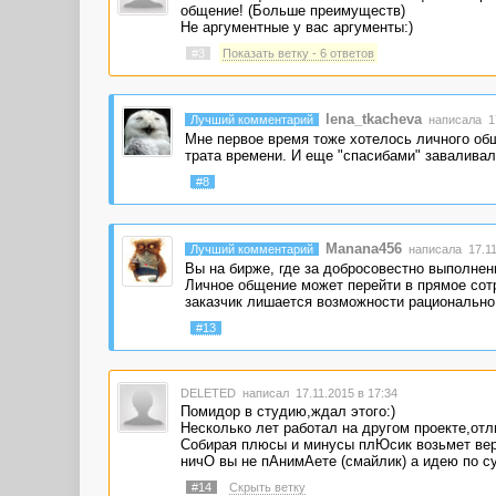
общение! (Больше преимуществ)
Не аргументные у вас аргументы:)
#3
Показать ветку - 6 ответов
lena_tkacheva
Лучший комментарий
написала 17
Мне первое время тоже хотелось личного общ
трата времени. И еще "спасибами" заваливал
#8
Manana456
Лучший комментарий
написала 17.11
Вы на бирже, где за добросовестно выполнен
Личное общение может перейти в прямое сот
заказчик лишается возможности рационально 
#13
DELETED
написал 17.11.2015 в 17:34
Помидор в студию,ждал этого:)
Несколько лет работал на другом проекте,отл
Собирая плюсы и минусы плЮсик возьмет вер
ничО вы не пАнимАете (смайлик) а идею по с
#14
Скрыть ветку