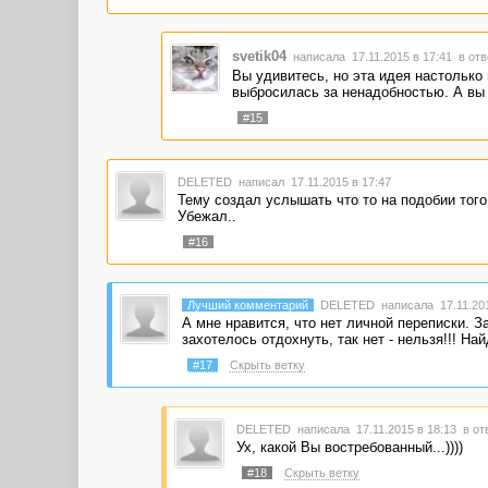
svetik04
написала 17.11.2015 в 17:41
в отв
Вы удивитесь, но эта идея настолько 
выбросилась за ненадобностью. А вы 
#15
DELETED
написал 17.11.2015 в 17:47
Тему создал услышать что то на подобии тог
Убежал..
#16
Лучший комментарий
DELETED
написала 17.11.201
А мне нравится, что нет личной переписки. З
захотелось отдохнуть, так нет - нельзя!!! Найд
#17
Скрыть ветку
DELETED
написала 17.11.2015 в 18:13
в от
Ух, какой Вы востребованный...))))
#18
Скрыть ветку