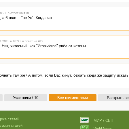
18:21
в ответ на #18
, а бывает - "не Ух". Когда как.
1.2015 в 18:33
в ответ на #19
". Ник, читаемый, как "Игорьблюз" увёл от истины.
лнять там же? А потом, если Вас кинут, бежать сюда же защиту искать
Участники / 10
Все комментарии
Раскрыть вс
ржа статей
МИР / СБП
газин статей
WebMoney