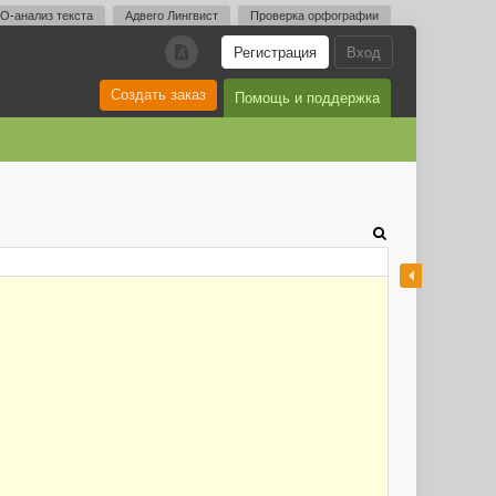
O-анализ текста
Адвего Лингвист
Проверка орфографии
Регистрация
Вход
A
Создать заказ
Помощь и поддержка