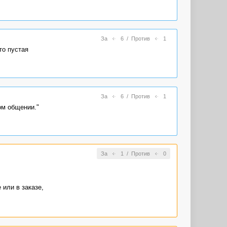
За
6
/
Против
1
то пустая
За
6
/
Против
1
ом общении."
За
1
/
Против
0
или в заказе,