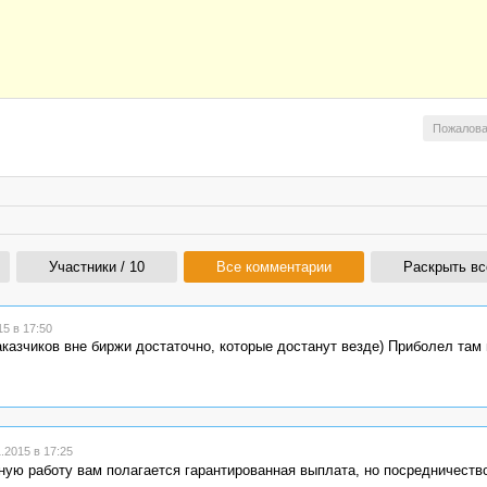
Пожалова
Участники / 10
Все комментарии
Раскрыть вс
5 в 17:50
аказчиков вне биржи достаточно, которые достанут везде) Приболел там
.2015 в 17:25
ную работу вам полагается гарантированная выплата, но посредничество