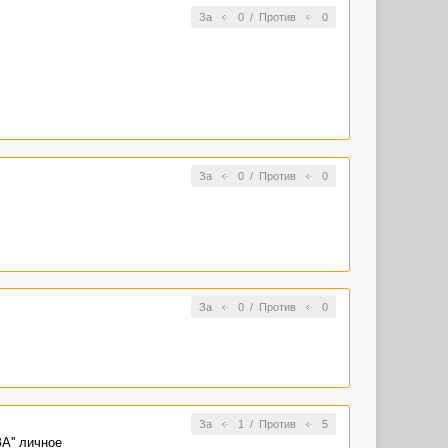
За
0
/
Против
0
За
0
/
Против
0
За
0
/
Против
0
За
1
/
Против
5
А'' личное