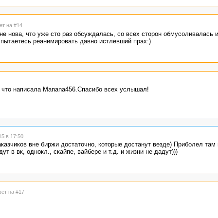
ет на #14
не нова, что уже сто раз обсуждалась, со всех сторон обмусоливалась и
пытаетесь реанимировать давно истлевший прах:)
о что написала Manana456.Спасибо всех услышал!
5 в 17:50
аказчиков вне биржи достаточно, которые достанут везде) Приболел там
ут в вк, однокл., скайпе, вайбере и т.д. и жизни не дадут)))
вет на #17