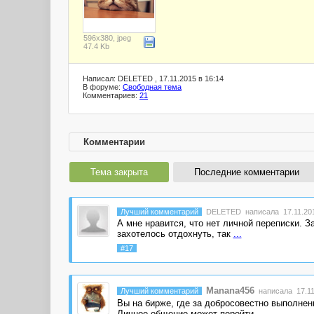
596x380, jpeg
47.4 Kb
Написал: DELETED , 17.11.2015 в 16:14
В форуме:
Свободная тема
Комментариев:
21
Комментарии
Тема закрыта
Последние комментарии
Лучший комментарий
DELETED
написала 17.11.201
А мне нравится, что нет личной переписки. З
захотелось отдохнуть, так
...
#17
Manana456
Лучший комментарий
написала 17.11
Вы на бирже, где за добросовестно выполнен
Личное общение может перейти
...