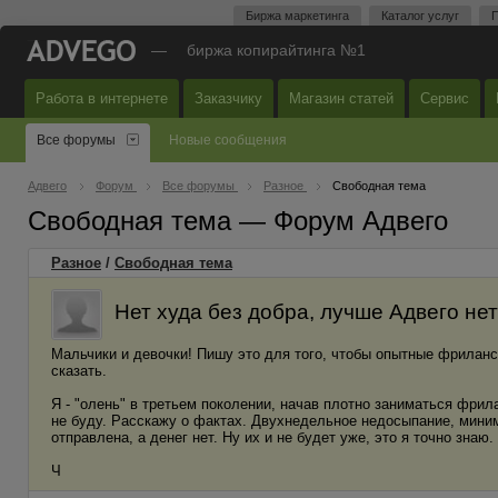
Биржа маркетинга
Каталог услуг
П
—
биржа копирайтинга №1
Работа в интернете
Заказчику
Магазин статей
Сервис
Все форумы
Новые сообщения
Адвего
Форум
Все форумы
Разное
Свободная тема
Свободная тема — Форум Адвего
Разное
/
Свободная тема
Нет худа без добра, лучше Адвего нет
Мальчики и девочки! Пишу это для того, чтобы опытные фрилансе
сказать.
Я - "олень" в третьем поколении, начав плотно заниматься фри
не буду. Расскажу о фактах. Двухнедельное недосыпание, минимум
отправлена, а денег нет. Ну их и не будет уже, это я точно знаю
Ч