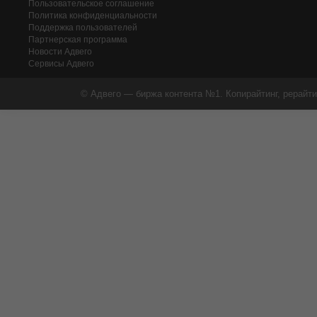
Пользовательское соглашение
Политика конфиденциальности
Поддержка пользователей
Партнерская программа
Новости Адвего
Сервисы Адвего
© Адвего — биржа контента №1. Копирайтинг, рерайти