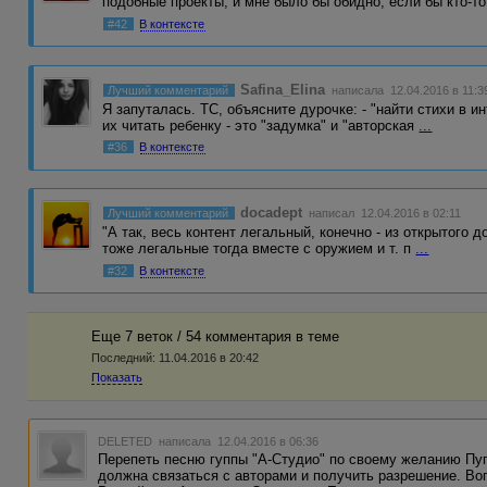
подобные проекты, и мне было бы обидно, если бы кто-т
#42
В контексте
Safina_Elina
Лучший комментарий
написала 12.04.2016 в 11:3
Я запуталась. ТС, объясните дурочке: - "найти стихи в ин
их читать ребенку - это "задумка" и "авторская
...
#36
В контексте
docadept
Лучший комментарий
написал 12.04.2016 в 02:11
"А так, весь контент легальный, конечно - из открытого до
тоже легальные тогда вместе с оружием и т. п
...
#32
В контексте
Еще 7 веток / 54 комментария в темe
Последний:
11.04.2016 в 20:42
Показать
DELETED
написала 12.04.2016 в 06:36
Перепеть песню гуппы "А-Студио" по своему желанию Пуг
должна связаться с авторами и получить разрешение. Во