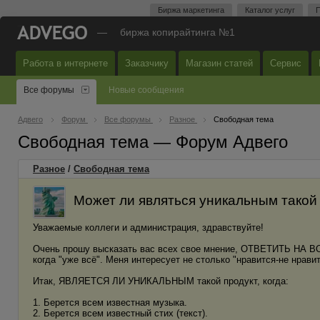
Биржа маркетинга
Каталог услуг
П
—
биржа копирайтинга №1
Работа в интернете
Заказчику
Магазин статей
Сервис
Все форумы
Новые сообщения
Адвего
Форум
Все форумы
Разное
Свободная тема
Свободная тема — Форум Адвего
Разное
/
Свободная тема
Может ли являться уникальным такой
Уважаемые коллеги и администрация, здравствуйте!
Очень прошу высказать вас всех свое мнение, ОТВЕТИТЬ НА ВОП
когда "уже всё". Меня интересует не столько "нравится-не нравит
Итак, ЯВЛЯЕТСЯ ЛИ УНИКАЛЬНЫМ такой продукт, когда:
1. Берется всем известная музыка.
2. Берется всем известный стих (текст).