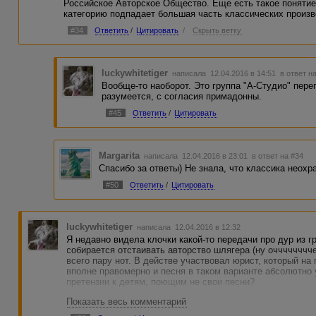
Российское Авторское Общество. Еще есть такое понятие
категорию подпадает большая часть классических произв
#34
Ответить
/
Цитировать
/
Скрыть ветку
luckywhitetiger
написала 12.04.2016 в 14:51
в ответ н
Вообще-то наоборот. Это группа "А-Студио" пере
разумеется, с согласия примадонны.
#45
Ответить
/
Цитировать
Margarita
написала 12.04.2016 в 23:01
в ответ на #34
Спасибо за ответы) Не знала, что классика неохр
#50
Ответить
/
Цитировать
luckywhitetiger
написала 12.04.2016 в 12:32
Я недавно видела клочки какой-то передачи про дур из г
собирается отстаивать авторство шлягера (ну очччччччч
всего пару нот. В действе участвовал юрист, который на
вполне правомерно и песня в таком варианте абсолютно у
претензии к детям, поющим не свои песни?
Показать весь комментарий