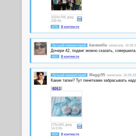
1024x768, jpeg
238 Kb
#75
В контексте
karawella
Лучший комментарий
написала 16.09.2
Дочери 42, подвиг можно сказать, совершила.
#53
В контексте
Maggi95
Лучший комментарий
написала 16.09.20
Какие тапки? Тут пинетками забрасывать надо
#24.1
275x183, jpeg
14.6 Kb
#24
В контексте