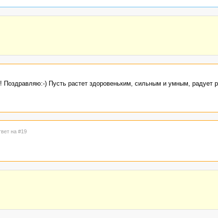
! Поздравляю:-) Пусть растет здоровеньким, сильным и умным, радует 
твет на #19