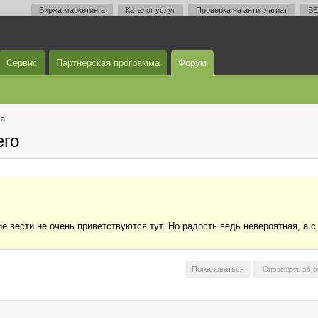
Биржа маркетинга
Каталог услуг
Проверка на антиплагиат
SE
Сервис
Партнёрская программа
Форум
ма
его
ие вести не очень приветствуются тут. Но радость ведь невероятная, а с 
Пожаловаться