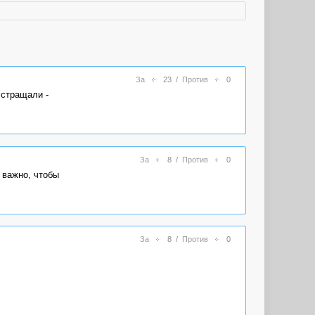
За
23
/
Против
0
 стращали -
За
8
/
Против
0
 важно, чтобы
За
8
/
Против
0