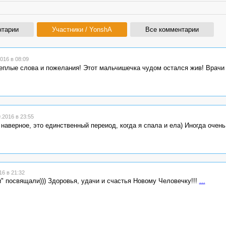
нтарии
Участники / YonshA
Все комментарии
016 в 08:09
теплые слова и пожелания! Этот мальчишечка чудом остался жив! Врачи
2016 в 23:55
наверное, это единственный переиод, когда я спала и ела) Иногда очень
6 в 21:32
и" посвящали))) Здоровья, удачи и счастья Новому Человечку!!!
...