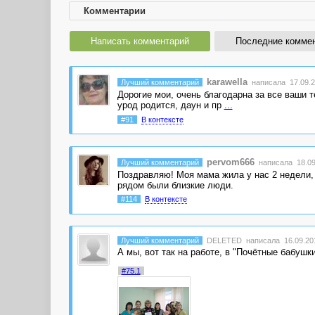
Комментарии
Написать комментарий
Последние комме
karawella
Лучший комментарий
написала 17.09.2
Дорогие мои, очень благодарна за все ваши 
урод родится, даун и пр
...
#91
В контексте
pervom666
Лучший комментарий
написала 18.09.
Поздравляю! Моя мама жила у нас 2 недели, 
рядом были близкие люди.
#114
В контексте
Лучший комментарий
DELETED
написала 16.09.201
А мы, вот так на работе, в "Почётные бабушк
#75.1