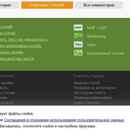
нтарии
Участники / YonshA
Все комментарии
 статей
МИР / СБП
н статей
WebMoney
ить текст на уникальность
Volet
рка орфографии онлайн
нализ онлайн
Безналичный платеж
ка качества текста
нителю
Сервисы Адвего
 онлайн
Магазин статей
аботы
Проверка на антиплагиат
ь статью
SEO-анализ текста
ения
Проверка орфографии
средств
Адвего
Лингвист
кции для исполнителей
Заказ контента и услуг
зует файлы cookie.
вия
Соглашения в отношении использования пользовательских данных
.
батывались, отключите cookie в настройках браузера.
та №1. Копирайтинг, рерайтинг, переводы,
работа на дому
: поставщик ун