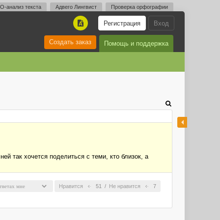
O-анализ текста
Адвего Лингвист
Проверка орфографии
Регистрация
Вход
A
Создать заказ
Помощь и поддержка
ней так хочется поделиться с теми, кто близок, а
Нравится
51
/
Не нравится
7