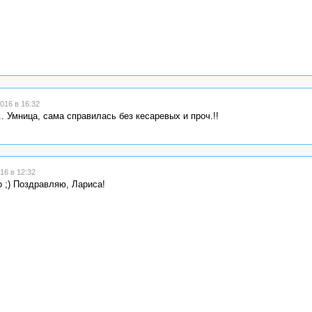
016 в 16:32
. Умница, сама справилась без кесаревых и проч.!!
16 в 12:32
 ;) Поздравляю, Лариса!