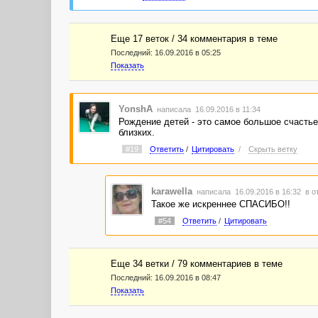
Еще 17 веток / 34 комментария в темe
Последний:
16.09.2016 в 05:25
Показать
YonshA
написала 16.09.2016 в 11:34
Рождение детей - это самое большое счастье
близких.
#19
Ответить
/
Цитировать
/
Скрыть ветку
karawella
написала 16.09.2016 в 16:32
в о
Такое же искреннее СПАСИБО!!
#54
Ответить
/
Цитировать
Еще 34 ветки / 79 комментариев в темe
Последний:
16.09.2016 в 08:47
Показать