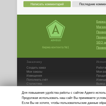
Написать комментарий
Последние комме
Биржа
Магази
Провер
Прове
SEO а
биржа контента №1
Провер
Заказчику
Испол
Создать заказ
Работа
Мои заказы
Мои р
Извещения
Продат
Пополнить счёт
Извещ
Статистика
Вывод 
API
Инстру
Для повышения удобства работы с сайтом Адвего исполь
Продолжая использовать наш сайт Вы принимаете усло
Если Вы не хотите, чтобы пользовательские данные обра
© Адвего — биржа контен