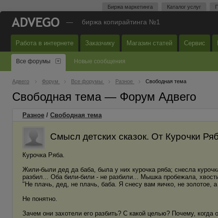
Биржа маркетинга
Каталог услуг
П
—
биржа копирайтинга №1
Работа в интернете
Заказчику
Магазин статей
Сервис
Все форумы
Новые сообщения
Адвего
Форум
Все форумы
Разное
Свободная тема
Свободная тема — Форум Адвего
Разное
/
Свободная тема
Смысл детских сказок. От Курочки Ря
Курочка Ряба.
Жили-были дед да баба, была у них курочка ряба; снесла курочка 
разбил... Оба били-били - не разбили... Мышка пробежала, хвост
"Не плачь, дед, не плачь, баба. Я снесу вам яичко, не золотое, а
Не понятно.
Зачем они захотели его разбить? С какой целью? Почему, когда 