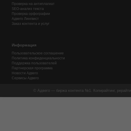
Проверка на антиплагиат
SEO-анализ текста
Проверка орфографии
Адвего
Лингвист
Заказ контента и услуг
Информация
Пользовательское соглашение
Политика конфиденциальности
Поддержка пользователей
Партнерская программа
Новости Адвего
Сервисы Адвего
© Адвего — биржа контента №1. Копирайтинг, рерайти