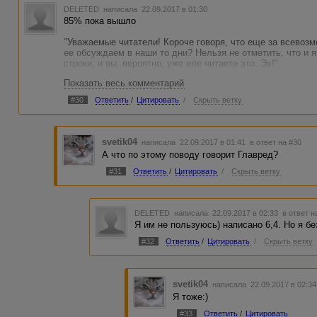
DELETED
написала 22.09.2017 в 01:30
85% пока вышло
"Уважаемые читатели! Короче говоря, что еще за всевозм
ее обсуждаем в наши то дни? Нельзя не отметить, что и 
строки, и вы, вероятно, уже еле читаете это. Эх!"
Показать весь комментарий
Количество символов 230
Количество символов без пробелов 190
#30
Ответить
/
Цитировать
/
Скрыть ветку
Количество слов 40
Количество уникальных слов 37
Количество значимых слов 6
Количество стоп-слов 22
svetik04
написала 22.09.2017 в 01:41
в ответ на #30
Вода 85.0 %
А что по этому поводу говорит Главред?
Количество грамматических ошибок 0
Классическая тошнота документа 1.00
#31
Ответить
/
Цитировать
/
Скрыть ветку
Академическая тошнота документа 0.0 %
DELETED
написала 22.09.2017 в 02:33
в ответ н
Я им не пользуюсь) написано 6,4. Но я без
#32
Ответить
/
Цитировать
/
Скрыть ветку
svetik04
написала 22.09.2017 в 02:3
Я тоже:)
#33
Ответить
/
Цитировать