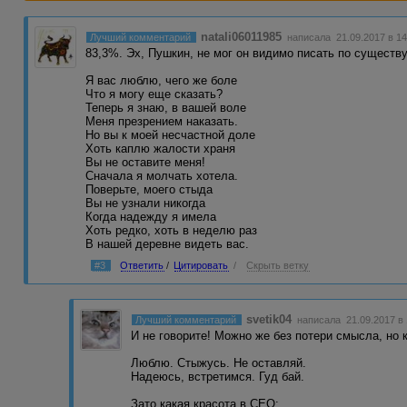
natali06011985
Лучший комментарий
написала 21.09.2017 в 14
83,3%. Эх, Пушкин, не мог он видимо писать по существу.
Я вас люблю, чего же боле
Что я могу еще сказать?
Теперь я знаю, в вашей воле
Меня презрением наказать.
Но вы к моей несчастной доле
Хоть каплю жалости храня
Вы не оставите меня!
Сначала я молчать хотела.
Поверьте, моего стыда
Вы не узнали никогда
Когда надежду я имела
Хоть редко, хоть в неделю раз
В нашей деревне видеть вас.
#3
Ответить
/
Цитировать
/
Скрыть ветку
svetik04
Лучший комментарий
написала 21.09.2017 в
И не говорите! Можно же без потери смысла, но к
Люблю. Стыжусь. Не оставляй.
Надеюсь, встретимся. Гуд бай.
Зато какая красота в СЕО: