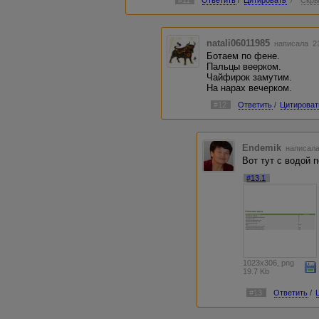
#11
Ответить
/
Цитировать
/
Скры
natali06011985
написала 21
Ботаем по фене.
Пальцы веерком.
Чайфирок замутим.
На нарах вечерком.
#12
Ответить
/
Цитироват
Endemik
написала
Вот тут с водой п
#13.1
1023x306, png
19.7 Kb
#13
Ответить
/