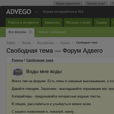
Биржа маркетинга
Каталог услуг
П
—
биржа копирайтинга №1
Работа в интернете
Заказчику
Магазин статей
Сервис
Все форумы
Новые сообщения
Адвего
Форум
Все форумы
Разное
Свободная тема
Свободная тема — Форум Адвего
Разное
/
Свободная тема
Воды мне воды
Много тем на форуме. Есть ляпы и смешные высказывания, а чт
Давайте поводим. Заказчики - выкладывайте поразившие вас пр
Копирайтеры - придумывайте интересные водные тексты.
В общем, расслабиться и улыбнуться можно всем.
С вашего позволения я, пожалуй, начну.