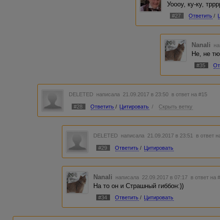
Уоооу, ку-ку, трр
#27
Ответить
/
Nanali
на
Не, не тю
#35
От
DELETED
написала 21.09.2017 в 23:50
в ответ на #15
#28
Ответить
/
Цитировать
/
Скрыть ветку
DELETED
написала 21.09.2017 в 23:51
в ответ н
#29
Ответить
/
Цитировать
Nanali
написала 22.09.2017 в 07:17
в ответ на 
На то он и Страшный гиббон:))
#34
Ответить
/
Цитировать