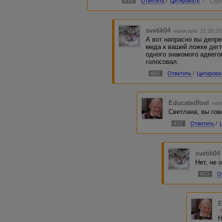
#19
Ответить
/
Цитировать
/
Скры
svetik04
написала 21.09.20
А вот напрасно вы депр
меда к вашей ложке дегт
одного знакомого адвего
голосовал.
#20
Ответить
/
Цитирова
Educatedfool
нап
Светлана, вы гов
#22
Ответить
/
svetik04
Нет, не 
#23
О
E
Н