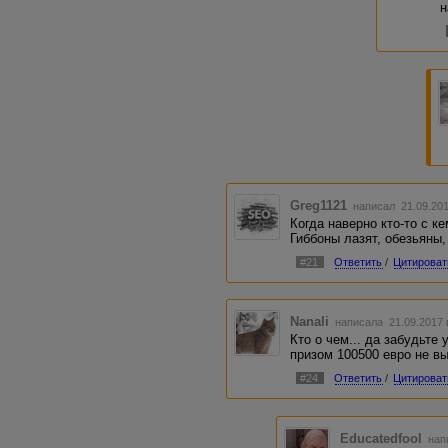
н
Greg1121
написал 21.09.20
Когда наверно кто-то с ке
Гиббоны лазят, обезьяны, 
#21
Ответить
/
Цитироват
Nanali
написала 21.09.2017
Кто о чем... да забудьте
призом 100500 евро не вы
#24
Ответить
/
Цитироват
Educatedfool
нап