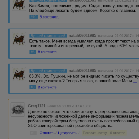
natali06011985
Лучший комментарий
написала 21.09.2017 в 17
Влюбимся, поженимся, родим. Садик, школу, колледж п
На кладбище лежать будем вдвоем. Коротко о главном.
#10
В контексте
natali06011985
Лучший комментарий
написала 21.09.2017 в 14
Есть такое. Меня всегда умиляет, когда просят текст на
тексту - живой и интересный, не сухой. А воды 60% мак
#6
В контексте
natali06011985
Лучший комментарий
написала 21.09.2017 в 14
83,3%. Эх, Пушкин, не мог он видимо писать по существу.
могу еще сказать? Теперь я знаю, в вашей воле Меня
...
#3
В контексте
Greg1121
написал 21.09.2017 в 13:30
Далеко не секрет, что если откинуть ряд основополагаю
несуразности изложенной далее информации познавательн
работа копирайтером безусловно очень востребованный 
SEO-заинтересованной прослойки общества.
#1
Ответить
/
Цитировать
/
Показать ветку - 6 ответов