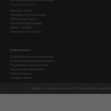
Инструкции для исполнителей
Сервисы Адвего
Магазин статей
Проверка на антиплагиат
SEO-анализ текста
Проверка орфографии
Адвего
Лингвист
Заказ контента и услуг
Информация
Пользовательское соглашение
Политика конфиденциальности
Поддержка пользователей
Партнерская программа
Новости Адвего
Сервисы Адвего
© Адвего — биржа контента №1. Копирайтинг, рерайти