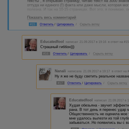
тексты", я открываю страницу, читаю текст на 3000 знако
оттуда ни единого (!) факта или даже мысли, которая мо
полезна. И так на 10-15 страницах. Вот это, я понимаю, о
Показать весь комментарий
Ну например:
#15
Ответить
/
Цитировать
/
Скрыть ветку
"Производство игрушек для детей требует особого, глуб
Производители чаще всего применяют привычные и безо
детской радостью материалы, не несущие угрозы здоро
игрушками. Инновационные материалы следует применять
Educatedfool
написал 21.09.2017 в 19:16
в ответ на #1
их компоненты еще не прошли необходимого испытания 
Страшный гиббон)))
классические технологии при создании механических и и
не допускает несчастных случаев при игре.
#16
Ответить
/
Цитировать
/
Скрыть ветку
Компания "Страшный гиббон" отбирает для продажи игру
хорошо знаете. Выбирайте любимые вашими детьми игруш
Nanali
написала 21.09.2017 в 19:17
в ответ на 
Жуть(
Ну я же не буду светить реальное назван
#17
Ответить
/
Цитировать
/
Скрыть ветку
Educatedfool
написал 21.09.2017 в 
Худая обезьяна - звучит эффектн
рана. В тот день я перенес удар 
Общественность не оценила мое 
мне удалось вылезти из той глуб
забываться..Но появились вы с 