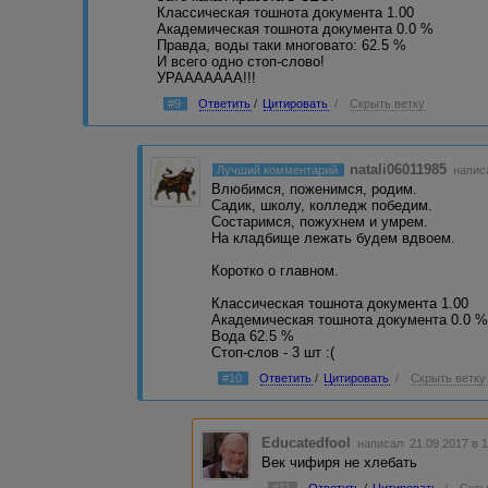
Классическая тошнота документа 1.00
Академическая тошнота документа 0.0 %
Правда, воды таки многовато: 62.5 %
И всего одно стоп-слово!
УРААААААА!!!
#9
Ответить
/
Цитировать
/
Скрыть ветку
natali06011985
Лучший комментарий
напис
Влюбимся, поженимся, родим.
Садик, школу, колледж победим.
Состаримся, пожухнем и умрем.
На кладбище лежать будем вдвоем.
Коротко о главном.
Классическая тошнота документа 1.00
Академическая тошнота документа 0.0 
Вода 62.5 %
Стоп-слов - 3 шт :(
#10
Ответить
/
Цитировать
/
Скрыть ветку
Educatedfool
написал 21.09.2017 в 
Век чифиря не хлебать