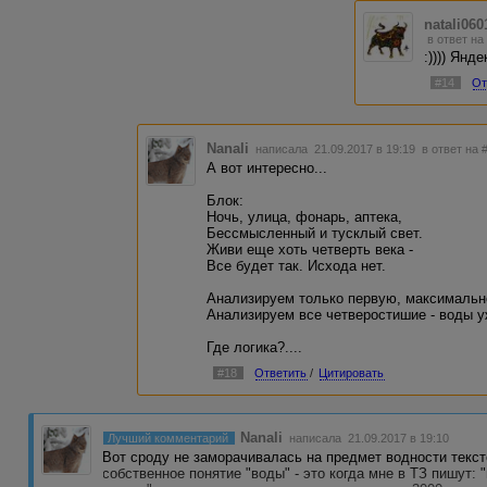
natali060
в ответ на
:)))) Янд
#14
От
Nanali
написала 21.09.2017 в 19:19
в ответ на 
А вот интересно...
Блок:
Ночь, улица, фонарь, аптека,
Бессмысленный и тусклый свет.
Живи еще хоть четверть века -
Все будет так. Исхода нет.
Анализируем только первую, максимальн
Анализируем все четверостишие - воды у
Где логика?....
#18
Ответить
/
Цитировать
Nanali
Лучший комментарий
написала 21.09.2017 в 19:10
Вот сроду не заморачивалась на предмет водности текст
собственное понятие "воды" - это когда мне в ТЗ пишут: