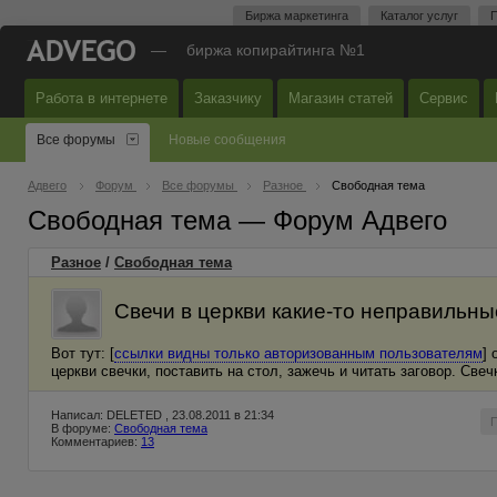
Биржа маркетинга
Каталог услуг
П
—
биржа копирайтинга №1
Работа в интернете
Заказчику
Магазин статей
Сервис
Все форумы
Новые сообщения
Адвего
Форум
Все форумы
Разное
Свободная тема
Свободная тема — Форум Адвего
Разное
/
Свободная тема
Свечи в церкви какие-то неправильны
Вот тут: [
ссылки видны только авторизованным пользователям
] 
церкви свечки, поставить на стол, зажечь и читать заговор. Свеч
Написал: DELETED , 23.08.2011 в 21:34
В форуме:
Свободная тема
Комментариев:
13