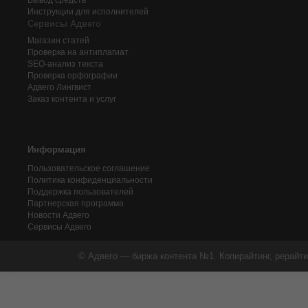
Вывод средств
Инструкции для исполнителей
Сервисы Адвего
Магазин статей
Проверка на антиплагиат
SEO-анализ текста
Проверка орфографии
Адвего
Лингвист
Заказ контента и услуг
Информация
Пользовательское соглашение
Политика конфиденциальности
Поддержка пользователей
Партнерская программа
Новости Адвего
Сервисы Адвего
© Адвего — биржа контента №1. Копирайтинг, рерайти