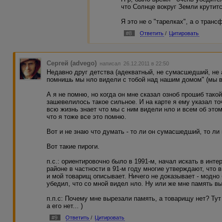
что Солнце вокруг Земли крутитс
Я это не о "тарелках", а о тран
#8
Ответить
/
Цитировать
Сергей (advego)
написал 26.12.2011 в 22:50
Недавно друг детства (адекватный, не сумасшедший, не а
помнишь мы нло видели с тобой над нашим домом" (мы в
А я не помню, но когда он мне сказал озноб прошиб такой,
зашевелилось такое сильное. И на карте я ему указал то
всю жизнь знает что мы с ним видели нло и всем об этом
что я тоже все это помню.
Вот и не знаю что думать - то ли он сумасшедший, то ли
Вот такие пироги.
п.с.: ориентировочно было в 1991-м, начал искать в инте
районе в частности в 91-м году многие утверждают, что 
и мой товарищ описывает. Ничего не доказывает - модно 
убедил, что со мной видел нло. Ну или же мне память вы
п.п.с: Почему мне вырезали память, а товарищу нет? Тут
а его нет... )
#9
Ответить
/
Цитировать