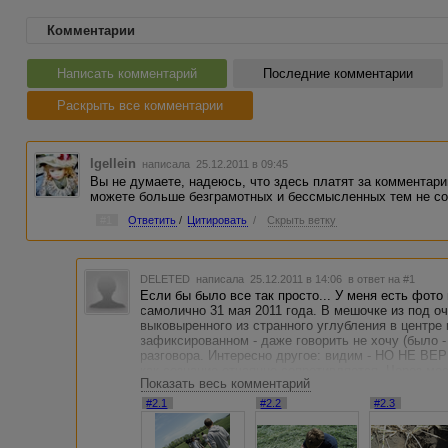
Комментарии
Написать комментарий
Последние комментарии
Раскрыть все комментарии
Igellein
написала 25.12.2011 в 09:45
Вы не думаете, надеюсь, что здесь платят за комментари
можете больше безграмотных и бессмысленных тем не со
#1
Ответить
/
Цитировать
/
Скрыть ветку
DELETED
написала 25.12.2011 в 14:06
в ответ на #1
Если бы было все так просто... У меня есть фото 
самолично 31 мая 2011 года. В мешочке из под оч
выковыренного из странного углубления в центре 
зафиксированном - даже говорить не хочу (было - 
разговора. Интересно другое: видим - НО НЕ ВЕ
как сознание отчаянно сопротивляется. Через ме
Показать весь комментарий
режиме слышу по ТВ очередные бредни про НЛО.
привычном: "бредни"... и думаю: ну почему, поч
#2.1
#2.2
#2.3