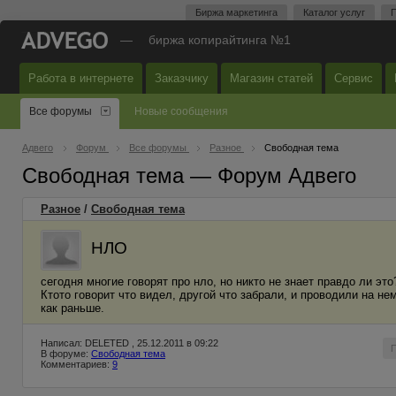
Биржа маркетинга
Каталог услуг
П
—
биржа копирайтинга №1
Работа в интернете
Заказчику
Магазин статей
Сервис
Все форумы
Новые сообщения
Адвего
Форум
Все форумы
Разное
Свободная тема
Свободная тема — Форум Адвего
Разное
/
Свободная тема
НЛО
сегодня многие говорят про нло, но никто не знает правдо ли это
Ктото говорит что видел, другой что забрали, и проводили на нем
как раньше.
Написал: DELETED , 25.12.2011 в 09:22
В форуме:
Свободная тема
Комментариев:
9