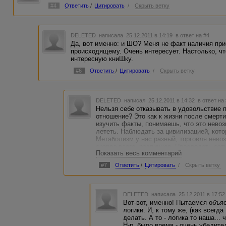
#4
Ответить
/
Цитировать
/
Скрыть ветку
DELETED
написала 25.12.2011 в 14:19
в ответ на #4
Да, вот именно: и ШО? Меня не факт наличия при
происходящему. Очень интересует. Настолько, ч
интересную книШку.
#6
Ответить
/
Цитировать
/
Скрыть ветку
DELETED
написал 25.12.2011 в 14:32
в ответ на
Нельзя себе отказывать в удовольствие п
отношение? Это как к жизни после смерти
изучить факты, понимаешь, что это нево
лететь. Наблюдать за цивилизацией, кото
Метаболизм у нас разный, торговля невоз
скорее всего, различное. Преодолеть сот
Показать весь комментарий
обезьяны в Ираке воюют - странная мотива
#7
Ответить
/
Цитировать
/
Скрыть ветку
DELETED
написала 25.12.2011 в 17:5
Вот-вот, именно! Пытаемся объ
логики. И, к тому же, (как всегда
делать. А то - логика то наша...
Н-р, было время - очень убедите