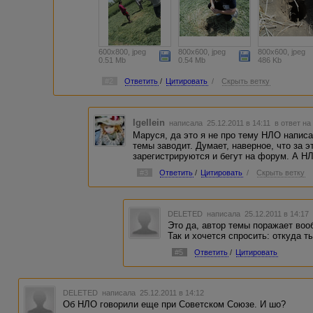
600x800, jpeg
800x600, jpeg
800x600, jpeg
0.51 Mb
0.54 Mb
486 Kb
#2
Ответить
/
Цитировать
/
Скрыть ветку
Igellein
написала 25.12.2011 в 14:11
в ответ на
Маруся, да это я не про тему НЛО написа
темы заводит. Думает, наверное, что за эт
зарегистрируются и бегут на форум. А НЛ
#3
Ответить
/
Цитировать
/
Скрыть ветку
DELETED
написала 25.12.2011 в 14:1
Это да, автор темы поражает воо
Так и хочется спросить: откуда т
#5
Ответить
/
Цитировать
DELETED
написала 25.12.2011 в 14:12
Об НЛО говорили еще при Советском Союзе. И шо?